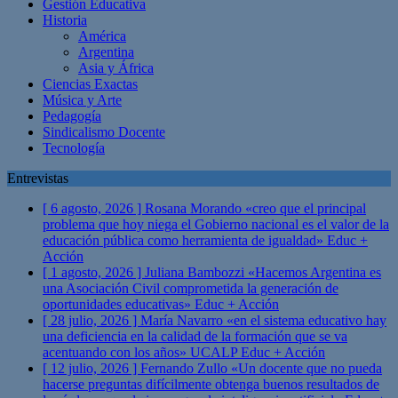
Gestión Educativa
Historia
América
Argentina
Asia y África
Ciencias Exactas
Música y Arte
Pedagogía
Sindicalismo Docente
Tecnología
Entrevistas
[ 6 agosto, 2026 ]
Rosana Morando «creo que el principal
problema que hoy niega el Gobierno nacional es el valor de la
educación pública como herramienta de igualdad»
Educ +
Acción
[ 1 agosto, 2026 ]
Juliana Bambozzi «Hacemos Argentina es
una Asociación Civil comprometida la generación de
oportunidades educativas»
Educ + Acción
[ 28 julio, 2026 ]
María Navarro «en el sistema educativo hay
una deficiencia en la calidad de la formación que se va
acentuando con los años» UCALP
Educ + Acción
[ 12 julio, 2026 ]
Fernando Zullo «Un docente que no pueda
hacerse preguntas difícilmente obtenga buenos resultados de