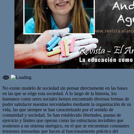
No existe modelo de sociedad sin pensar directamente en las bases
en las que se erige esta sociedad. A lo largo de la historia, los
humanos como seres sociales hemos encontrado diversas formas de
poder satisfacer nuestras necesidades mediante la organización de su
vida, las que siempre se han caracterizado por el sentido de
comunidad y sociedad. Se han establecido libertades, pautas de
ejercicio y límites que operan como las estructuras invisibles que
sostienen a un sistema sinérgico, en el que se encuentran constantes
tensiones irresueltas que hacen al funcionamiento práctico del