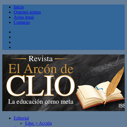
Inicio
Quienes somos
Aviso legal
Contacto
Facebook
Twitter
Linkedin
Youtube
Editorial
Educ + Acción