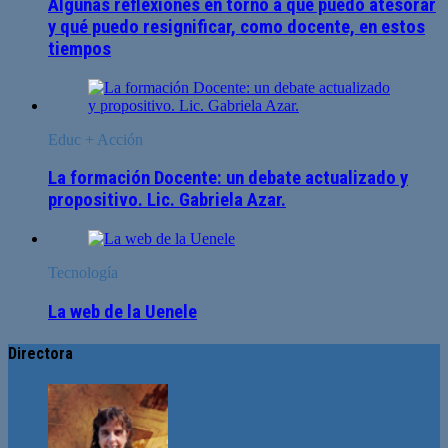
Algunas reflexiones en torno a qué puedo atesorar
y qué puedo resignificar, como docente, en estos
tiempos
Educ + Acción
La formación Docente: un debate actualizado y
propositivo. Lic. Gabriela Azar.
Tecnología
La web de la Uenele
Directora