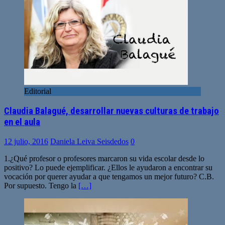
Editorial
Claudia Balagué, desarrollar nuevas culturas de trabajo
en el aula
12 julio, 2016
Daniela Leiva Seisdedos
0
1.¿Qué profesor o profesores marcaron su vida escolar desde lo
positivo? Lo puede ejemplificar. ¿Ellos le ayudaron a encontrar su
vocación por querer ayudar a que tengamos un mejor futuro? C.B.
Por supuesto. Tengo la
[…]