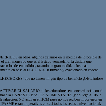
ERRIDOS en otros, algunos tratamos en la medida de lo posible de
r el gran monstruo que es el Estado venezolano, la desidia que
e hacen los desentendidos, tacando en gran medida a los más
umento en base al IICCUU-2018 firmado y ovacionado en cadena
 MALHECHORES! que no tienen ningún tipo de beneficio ¡Olvidándose
cia de ACTIVAR EL SALARIO de los educadores en concordancia con el
 a la CANASTA BASICA ALIMENTARIA (y no llega a 10$ la
 devaluación, NO activan el HCM pues no nos reciben ni por error en
s IPASME están inoperativos en casi todas las sedes a nivel nacional,