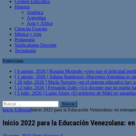
Gestión Educativa
Historia
América
Argentina
Asia y África
Ciencias Exactas
Música y Arte
Pedagogía
Sindicalismo Docente
Tecnología
Entrevistas
[ 6 agosto, 2026 ]
Rosana Morando «creo que el principal probl
[ 1 agosto, 2026 ]
Juliana Bambozzi «Hacemos Argentina es una
[ 28 julio, 2026 ]
María Navarro «en el sistema educativo hay 
[ 12 julio, 2026 ]
Fernando Zullo «Un docente que no pueda hacer
[ 5 julio, 2026 ]
Laura Aloisi «El gobierno de Milei no garanti
Buscar:
Inicio
Editorial
Inicio 2022 para la Educación Venezolana: en retrospe
Inicio 2022 para la Educación Venezolana: en
10 enero, 2022
Delia Estanga
0