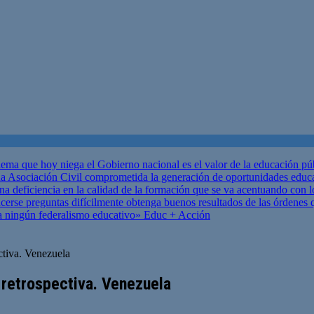
ema que hoy niega el Gobierno nacional es el valor de la educación p
 Asociación Civil comprometida la generación de oportunidades educ
una deficiencia en la calidad de la formación que se va acentuando c
se preguntas difícilmente obtenga buenos resultados de las órdenes que
za ningún federalismo educativo»
Educ + Acción
ctiva. Venezuela
 retrospectiva. Venezuela