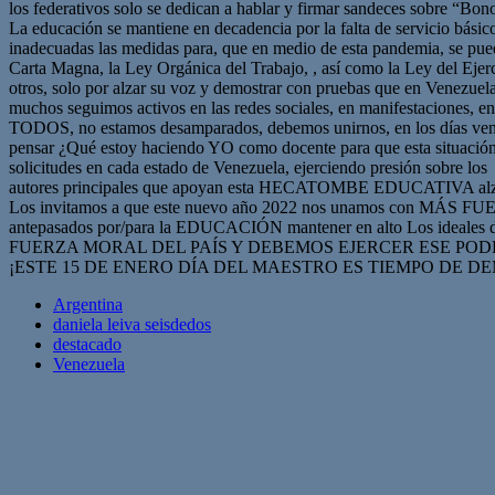
los federativos solo se dedican a hablar y firmar sandeces sobre “Bo
La educación se mantiene en decadencia por la falta de servicio básico
inadecuadas las medidas para, que en medio de esta pandemia, se pued
Carta Magna, la Ley Orgánica del Trabajo, , así como la Ley del Ejer
otros, solo por alzar su voz y demostrar con pruebas que en Venezuela
muchos seguimos activos en las redes sociales, en manifestacione
TODOS, no estamos desamparados, debemos unirnos, en los días venide
pensar ¿Qué estoy haciendo YO como docente para que esta situación m
solicitudes en cada estado de Venezuela, ejerciendo presión sobre los
autores principales que apoyan esta HECATOMBE EDUCATIVA alzarem
Los invitamos a que este nuevo año 2022 nos unamos con MÁS FUE
antepasados por/para la EDUCACIÓN mantener en alto Los id
FUERZA MORAL DEL PAÍS Y DEBEMOS EJERCER ESE PODER! Este men
¡ESTE 15 DE ENERO DÍA DEL MAESTRO ES TIEMPO DE 
Argentina
daniela leiva seisdedos
destacado
Venezuela