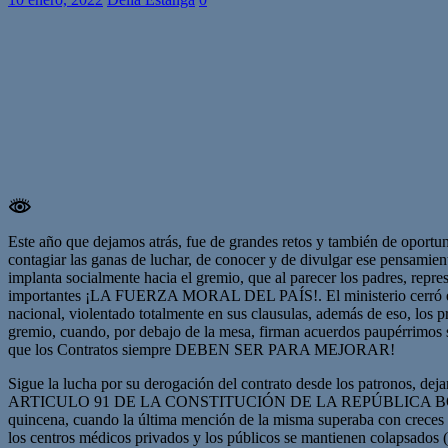
Este año que dejamos atrás, fue de grandes retos y también de opo
contagiar las ganas de luchar, de conocer y de divulgar ese pensamient
implanta socialmente hacia el gremio, que al parecer los padres, repr
importantes ¡LA FUERZA MORAL DEL PAÍS!. El ministerio cerró el 
nacional, violentado totalmente en sus clausulas, además de eso, los p
gremio, cuando, por debajo de la mesa, firman acuerdos paupérrimo
que los Contratos siempre DEBEN SER PARA MEJORAR!
Sigue la lucha por su derogación del contrato desde los patronos, 
ARTICULO 91 DE LA CONSTITUCIÓN DE LA REPÚBLICA BOLIVAR
quincena, cuando la última mención de la misma superaba con creces 
los centros médicos privados y los públicos se mantienen colapsados (P