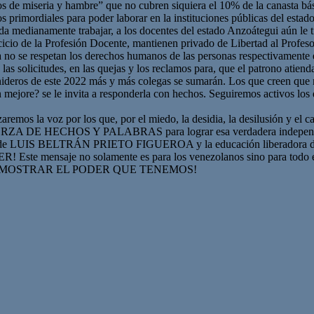
nos de miseria y hambre” que no cubren siquiera el 10% de la canasta b
s primordiales para poder laborar en la instituciones públicas del estad
a medianamente trabajar, a los docentes del estado Anzoátegui aún le t
cicio de la Profesión Docente, mantienen privado de Libertad al Profes
 no se respetan los derechos humanos de las personas respectivamente en
s, en las solicitudes, en las quejas y los reclamos para, que el pa
ros de este 2022 más y más colegas se sumarán. Los que creen que no 
ejore? se le invita a responderla con hechos. Seguiremos activos los d
os la voz por los que, por el miedo, la desidia, la desilusión y 
RZA DE HECHOS Y PALABRAS para lograr esa verdadera independenci
eales de LUIS BELTRÁN PRIETO FIGUEROA y la educación libera
saje no solamente es para los venezolanos sino para todo el 
DEMOSTRAR EL PODER QUE TENEMOS!