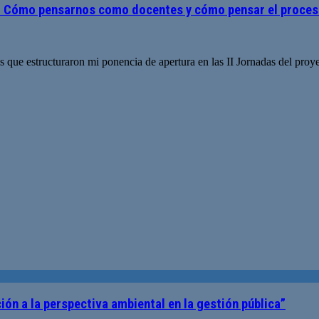
?: Cómo pensarnos como docentes y cómo pensar el proces
les que estructuraron mi ponencia de apertura en las II Jornadas del proy
ión a la perspectiva ambiental en la gestión pública”