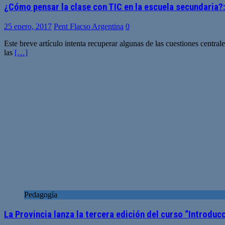
¿Cómo pensar la clase con TIC en la escuela secundaria
25 enero, 2017
Pent Flacso Argentina
0
Este breve artículo intenta recuperar algunas de las cuestiones centra
las
[…]
Pedagogía
La Provincia lanza la tercera edición del curso “Introducc