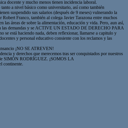
ásica docente y mucho menos tienen incidencia laboral.
o tanto a nivel básico como universitario, así como también
ienen suspendido sus salarios (después de 9 meses) vulnerando la
or Robert Franco, también al colega Javier Tarazona entre muchos
 las áreas de sobre la alimentación, educación y vida. Pero, aun así,
trono atienda las demandas y se ACTIVE UN ESTADO DE DERECHO PARA
se está haciendo nada, deben reflexionar, llamarse a capitulo y
ocentes y personal educativo consiente con los reclamos y las
el cansancio ¡NO SE ATREVEN!
a y derechos que merecemos tras ser conquistados por nuestros
dora de SIMÓN RODRÍGUEZ. ¡SOMOS LA
continente.