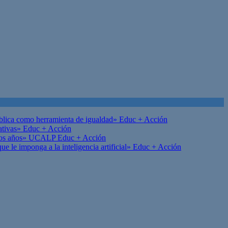
ública como herramienta de igualdad»
Educ + Acción
ativas»
Educ + Acción
on los años» UCALP
Educ + Acción
 le imponga a la inteligencia artificial»
Educ + Acción