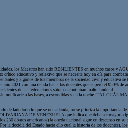
rtunidades, los Maestros han sido RESILIENTES en muchos casos y AGU
o crítico educativo y reflexivo que se necesita hoy en día para combati
esentantes y algunos de los miembros de la sociedad civil y educativa s
año 2021 con una deuda hacia los docentes que superó el 950% de a
residentes de las federaciones sátrapas continúan maltratando al
s sin notificarle a las bases, a escondidas y en la noche ¡TAL CUÁL
dejando de lado todo lo que se nos adeuda, no se prioriza la importan
IANA DE VENEZUELA que indica que debe ser mayor o igual
los 230 dóares americanos) la oneda nacional sigue en descenso en su
or la decidía del Estado hacia ello cual la historia de los docentes), lo