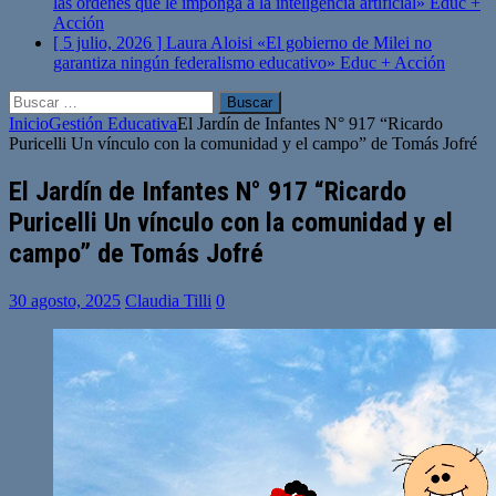
las órdenes que le imponga a la inteligencia artificial»
Educ +
Acción
[ 5 julio, 2026 ]
Laura Aloisi «El gobierno de Milei no
garantiza ningún federalismo educativo»
Educ + Acción
Buscar:
Inicio
Gestión Educativa
El Jardín de Infantes N° 917 “Ricardo
Puricelli Un vínculo con la comunidad y el campo” de Tomás Jofré
El Jardín de Infantes N° 917 “Ricardo
Puricelli Un vínculo con la comunidad y el
campo” de Tomás Jofré
30 agosto, 2025
Claudia Tilli
0