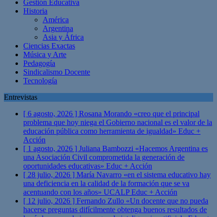
Gestión Educativa
Historia
América
Argentina
Asia y África
Ciencias Exactas
Música y Arte
Pedagogía
Sindicalismo Docente
Tecnología
Entrevistas
[ 6 agosto, 2026 ]
Rosana Morando «creo que el principal
problema que hoy niega el Gobierno nacional es el valor de la
educación pública como herramienta de igualdad»
Educ +
Acción
[ 1 agosto, 2026 ]
Juliana Bambozzi «Hacemos Argentina es
una Asociación Civil comprometida la generación de
oportunidades educativas»
Educ + Acción
[ 28 julio, 2026 ]
María Navarro «en el sistema educativo hay
una deficiencia en la calidad de la formación que se va
acentuando con los años» UCALP
Educ + Acción
[ 12 julio, 2026 ]
Fernando Zullo «Un docente que no pueda
hacerse preguntas difícilmente obtenga buenos resultados de