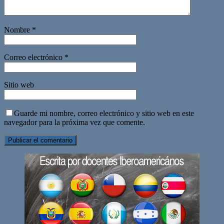
Nombre
*
Correo electrónico
*
Sitio web
Guarde mi nombre, correo electrónico y sitio web en este
navegador para la próxima vez que comente.