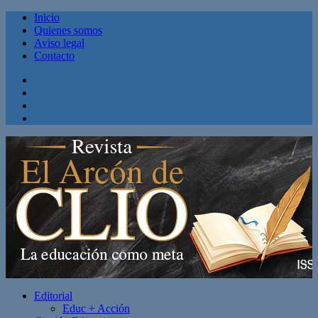
Inicio
Quienes somos
Aviso legal
Contacto
Facebook
Twitter
Linkedin
Youtube
Editorial
Educ + Acción