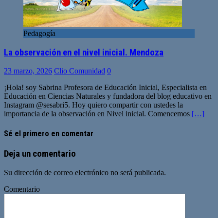
Pedagogía
La observación en el nivel inicial. Mendoza
23 marzo, 2026
Clio Comunidad
0
¡Hola! soy Sabrina Profesora de Educación Inicial, Especialista en
Educación en Ciencias Naturales y fundadora del blog educativo en
Instagram @sesabri5. Hoy quiero compartir con ustedes la
importancia de la observación en Nivel inicial. Comencemos
[…]
Sé el primero en comentar
Deja un comentario
Su dirección de correo electrónico no será publicada.
Comentario