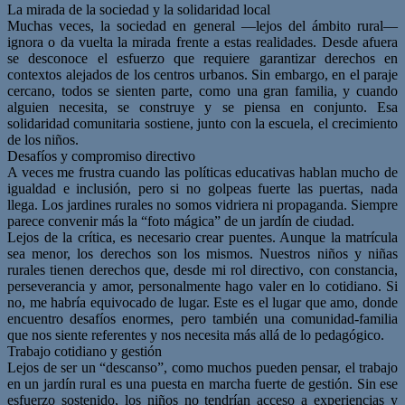
La mirada de la sociedad y la solidaridad local
Muchas veces, la sociedad en general —lejos del ámbito rural—
ignora o da vuelta la mirada frente a estas realidades. Desde afuera
se desconoce el esfuerzo que requiere garantizar derechos en
contextos alejados de los centros urbanos. Sin embargo, en el paraje
cercano, todos se sienten parte, como una gran familia, y cuando
alguien necesita, se construye y se piensa en conjunto. Esa
solidaridad comunitaria sostiene, junto con la escuela, el crecimiento
de los niños.
Desafíos y compromiso directivo
A veces me frustra cuando las políticas educativas hablan mucho de
igualdad e inclusión, pero si no golpeas fuerte las puertas, nada
llega. Los jardines rurales no somos vidriera ni propaganda. Siempre
parece convenir más la “foto mágica” de un jardín de ciudad.
Lejos de la crítica, es necesario crear puentes. Aunque la matrícula
sea menor, los derechos son los mismos. Nuestros niños y niñas
rurales tienen derechos que, desde mi rol directivo, con constancia,
perseverancia y amor, personalmente hago valer en lo cotidiano. Si
no, me habría equivocado de lugar. Este es el lugar que amo, donde
encuentro desafíos enormes, pero también una comunidad-familia
que nos siente referentes y nos necesita más allá de lo pedagógico.
Trabajo cotidiano y gestión
Lejos de ser un “descanso”, como muchos pueden pensar, el trabajo
en un jardín rural es una puesta en marcha fuerte de gestión. Sin ese
esfuerzo sostenido, los niños no tendrían acceso a experiencias y