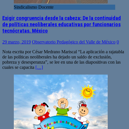
Sindicalismo Docente
Exigir congruencia desde la cabeza: De la continuidad
de políticas neoliberales educativas por funcionarios
tecnócratas. México
29 marzo, 2019
Observatorio Pedagógico del Valle de México
0
Nota escrita por César Medrano Mariscal “La aplicación a rajatabla
de las políticas neoliberales ha dejado un saldo de exclusión,
pobreza y desesperanza”, se lee en una de las diapositivas con las
cuales se capacita
[…]