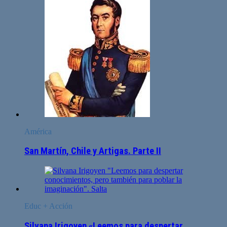
América
San Martín, Chile y Artigas. Parte II
Educ + Acción
Silvana Irigoyen «Leemos para despertar