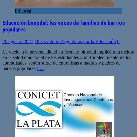
Editorial
Educación bimodal: las voces de familias de barrios
populares
26 agosto, 2021
Observatorio Argentinos por la Educación
0
La vuelta a la presencialidad en formato bimodal implicó una mejora
en la salud emocional de los estudiantes y un fortalecimiento de los
aprendizajes, según surge de entrevistas a madres y padres de
barrios populares
[…]