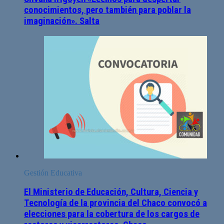
conocimientos, pero también para poblar la
imaginación». Salta
Gestión Educativa
El Ministerio de Educación, Cultura, Ciencia y
Tecnología de la provincia del Chaco convocó a
elecciones para la cobertura de los cargos de