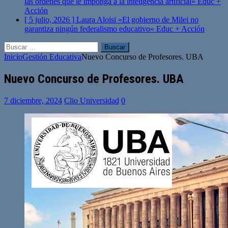
las órdenes que le imponga a la inteligencia artificial»
Educ +
Acción
[ 5 julio, 2026 ]
Laura Aloisi «El gobierno de Milei no
garantiza ningún federalismo educativo»
Educ + Acción
Buscar:
Inicio
Gestión Educativa
Nuevo Concurso de Profesores. UBA
Nuevo Concurso de Profesores. UBA
7 diciembre, 2024
Clio Universidad
0