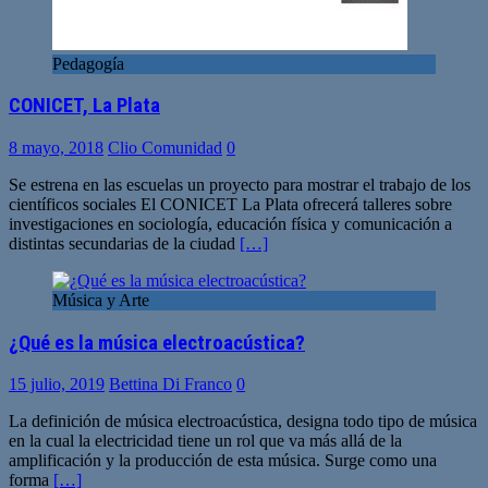
Pedagogía
CONICET, La Plata
8 mayo, 2018
Clio Comunidad
0
Se estrena en las escuelas un proyecto para mostrar el trabajo de los
científicos sociales El CONICET La Plata ofrecerá talleres sobre
investigaciones en sociología, educación física y comunicación a
distintas secundarias de la ciudad
[…]
Música y Arte
¿Qué es la música electroacústica?
15 julio, 2019
Bettina Di Franco
0
La definición de música electroacústica, designa todo tipo de música
en la cual la electricidad tiene un rol que va más allá de la
amplificación y la producción de esta música. Surge como una
forma
[…]