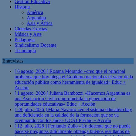
Gestión Educativa
Historia
América
Argentina
Asia y África
Ciencias Exactas
Música y Arte
Pedagogía
Sindicalismo Docente
Tecnología
Entrevistas
[ 6 agosto, 2026 ]
Rosana Morando «creo que el principal
problema que hoy niega el Gobierno nacional es el valor de la
educación pública como herramienta de igualdad»
Educ +
Acción
[ 1 agosto, 2026 ]
Juliana Bambozzi «Hacemos Argentina es
una Asociación Civil comprometida la generación de
oportunidades educativas»
Educ + Acción
[ 28 julio, 2026 ]
María Navarro «en el sistema educativo hay
una deficiencia en la calidad de la formación que se va
acentuando con los años» UCALP
Educ + Acción
[ 12 julio, 2026 ]
Fernando Zullo «Un docente que no pueda
hacerse preguntas difícilmente obtenga buenos resultados de