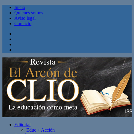
Inicio
Quienes somos
Aviso legal
Contacto
Facebook
Twitter
Linkedin
Youtube
Editorial
Educ + Acción