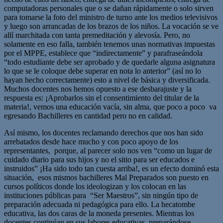
computadoras personales que o se dañan rápidamente o solo sirven
para tomarse la foto del ministro de turno ante los medios televisivos
y luego son arrancadas de los brazos de los niños. La vocación se ve
allí marchitada con tanta premeditación y alevosía. Pero, no
solamente en eso falla, también tenemos unas normativas impuestas
por el MPPE, establece que “indirectamente” y parafraseándola
“todo estudiante debe ser aprobado y de quedarle alguna asignatura
lo que se le coloque debe superar en nota lo anterior” (así no lo
hayan hecho correctamente) esto a nivel de básica y diversificada.
Muchos docentes nos hemos opuesto a ese desbarajuste y la
respuesta es: ¡Aprobarlos sin el consentimiento del titular de la
materia!, vemos una educación vacía, sin alma, que poco a poco va
egresando Bachilleres en cantidad pero no en calidad.
Así mismo, los docentes reclamando derechos que nos han sido
arrebatados desde hace mucho y con poco apoyo de los
representantes, porque, al parecer solo nos ven “como un lugar de
cuidado diario para sus hijos y no el sitio para ser educados e
instruidos” ¡Ha sido todo tan cuesta arriba!, es un efecto dominó esta
situación, esos mismos bachilleres Mal Preparados son puesto en
cursos políticos donde los ideologizan y los colocan en las
instituciones públicas para “Ser Maestros”, sin ningún tipo de
preparación adecuada ni pedagógica para ello. La hecatombe
educativa, las dos caras de la moneda presentes. Mientras los
docentes continúan en sus labores educativas, preparándose,