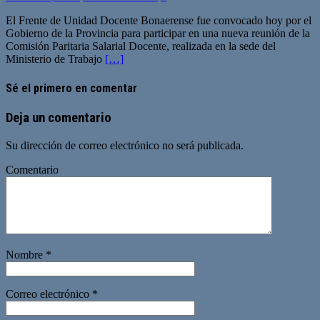
El Frente de Unidad Docente Bonaerense fue convocado hoy por el
Gobierno de la Provincia para participar en una nueva reunión de la
Comisión Paritaria Salarial Docente, realizada en la sede del
Ministerio de Trabajo
[…]
Sé el primero en comentar
Deja un comentario
Su dirección de correo electrónico no será publicada.
Comentario
Nombre
*
Correo electrónico
*