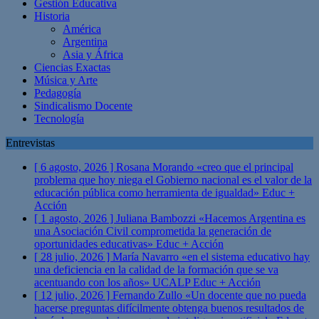
Gestión Educativa
Historia
América
Argentina
Asia y África
Ciencias Exactas
Música y Arte
Pedagogía
Sindicalismo Docente
Tecnología
Entrevistas
[ 6 agosto, 2026 ]
Rosana Morando «creo que el principal
problema que hoy niega el Gobierno nacional es el valor de la
educación pública como herramienta de igualdad»
Educ +
Acción
[ 1 agosto, 2026 ]
Juliana Bambozzi «Hacemos Argentina es
una Asociación Civil comprometida la generación de
oportunidades educativas»
Educ + Acción
[ 28 julio, 2026 ]
María Navarro «en el sistema educativo hay
una deficiencia en la calidad de la formación que se va
acentuando con los años» UCALP
Educ + Acción
[ 12 julio, 2026 ]
Fernando Zullo «Un docente que no pueda
hacerse preguntas difícilmente obtenga buenos resultados de