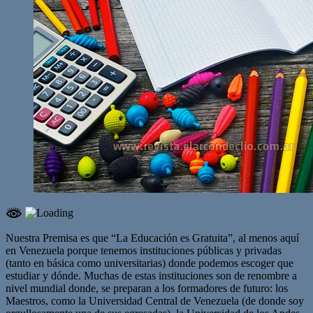
Nuestra Premisa es que “La Educación es Gratuita”, al menos aquí
en Venezuela porque tenemos instituciones públicas y privadas
(tanto en básica como universitarias) donde podemos escoger que
estudiar y dónde. Muchas de estas instituciones son de renombre a
nivel mundial donde, se preparan a los formadores de futuro: los
Maestros, como la Universidad Central de Venezuela (de donde soy