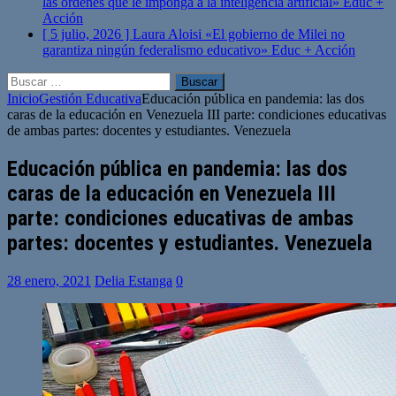
las órdenes que le imponga a la inteligencia artificial»
Educ +
Acción
[ 5 julio, 2026 ]
Laura Aloisi «El gobierno de Milei no
garantiza ningún federalismo educativo»
Educ + Acción
Buscar:
Inicio
Gestión Educativa
Educación pública en pandemia: las dos
caras de la educación en Venezuela III parte: condiciones educativas
de ambas partes: docentes y estudiantes. Venezuela
Educación pública en pandemia: las dos
caras de la educación en Venezuela III
parte: condiciones educativas de ambas
partes: docentes y estudiantes. Venezuela
28 enero, 2021
Delia Estanga
0