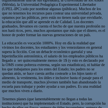
orgullosamente una de sus egresadas), la Universidad de los Andes
(Mérida), la Universidad Pedagógica Experimental Libertador
(UPEL-IPC) solo por nombrar algunas (públicas). Muchos de los
que no tenemos los recursos para costear una universidad privada,
optamos por las públicas, pero estás no tienen nada que envidiarle,
la educación que allí se aprende es de Calidad. Los docentes
graduados, llevamos en cuenta el hecho de que nuestra profesión no
nos hará ricos, pero, muchos apostamos que más que el dinero, es el
honor de poder formar las nuevas generaciones de un país.
La educación es vocación 1000%. Hoy en día la realidad que
vivimos los docentes, los estudiantes y los venezolanos en general
supera la ficción. Con un debacle económico garrafal y una
hiperinflación astronómica, el salario de los empleados públicos ha
llegado a ser quincenalmente menos de 1$ (y esto es declarado por
la OMS como pobreza extrema, según sus estadísticas), ni hablar de
los que trabajamos para los entes del Estado; los padres no se
quedan atrás, se hace cuesta arriba costearle a los hijos tanto el
alimento, la vestimenta, los útiles e inclusive hasta el pasaje para el
medio de transporte, muchos jóvenes también han abandonado la
escuela para trabajar y poder ayudar a sus padres. Es una realidad
que muchos viven a diario.
Tenemos planes (que lamentablemente no llegan a todas las
instituciones) que ha implementado el Estado, pero, la corrupción ha
hecho de ellos un fiasco, entrega de útiles incompletos, entrega de