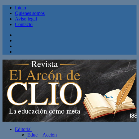
Inicio
Quienes somos
Aviso legal
Contacto
Facebook
Twitter
Linkedin
Youtube
Editorial
Educ + Acción