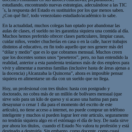
estudiando, encontrando nuevas estrategias, adecuándose a las TIC
´s, la respuesta del Estado es sustituirlos por los que menos saben.
¿Con qué fin?, todo venezolano estudiado/académico lo sabe.
En la actualidad, muchos colegas han optado por abandonar las
aulas de clases, el sueldo no les garantiza siquiera una comida al día.
Muchos hemos preferido ofrecer clases particulares, limpiar casas,
cuidar niños, vender chucherías en casa o en la calle, hacer trabajos
distintos al educativo, en fin todo aquello que nos genere más del
“dólar y medio” que es lo que cobramos mensual. Muchos creen
que los docentes somos unos “peseteros”, pero, no han entendido la
realidad, anterior a esta pandemia teníamos más de dos empleos para
vivir y alimentar a nuestras familias (inclusive hasta de áreas ajenas a
la docencia) ¡Alcanzaba la Quincena”, ahora es imposible pensar
siquiera en alimentarse un día con un sueldo que no llega.
Hoy, un profesional con tres títulos: hasta con postgrado y
doctorado, no cobra más de un millón de bolívares mensual (que
sirve solo para un kilo de queso y si acaso una harina pan para
desayunar o cenar 1 día para el momento del escrito de este
artículo), no tiene acceso a internet, no puede comprar un teléfono
inteligente y muchos si pueden lograr leer este articulo, seguramente
no tendrán siquiera algo en el estómago el día de hoy. De nada sirve
por ahora los títulos, cuando el Estado No valora tu profesión y está
destinado a destruirla. Sin embargo, como docente, como cuasi