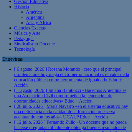
Gestión Educativa
Historia
América
Argentina
Asia y África
Ciencias Exactas
Música y Arte
Pedagogía
Sindicalismo Docente
Tecnología
Entrevistas
[ 6 agosto, 2026 ]
Rosana Morando «creo que el principal
problema que hoy niega el Gobierno nacional es el valor de la
educación pública como herramienta de igualdad»
Educ +
Acción
[ 1 agosto, 2026 ]
Juliana Bambozzi «Hacemos Argentina es
una Asociación Civil comprometida la generación de
oportunidades educativas»
Educ + Acción
[ 28 julio, 2026 ]
María Navarro «en el sistema educativo hay
una deficiencia en la calidad de la formación que se va
acentuando con los años» UCALP
Educ + Acción
[ 12 julio, 2026 ]
Fernando Zullo «Un docente que no pueda
hacerse preguntas difícilmente obtenga buenos resultados de