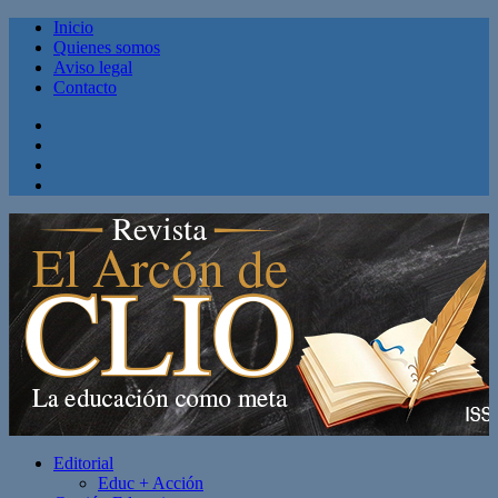
Inicio
Quienes somos
Aviso legal
Contacto
Facebook
Twitter
Linkedin
Youtube
Editorial
Educ + Acción