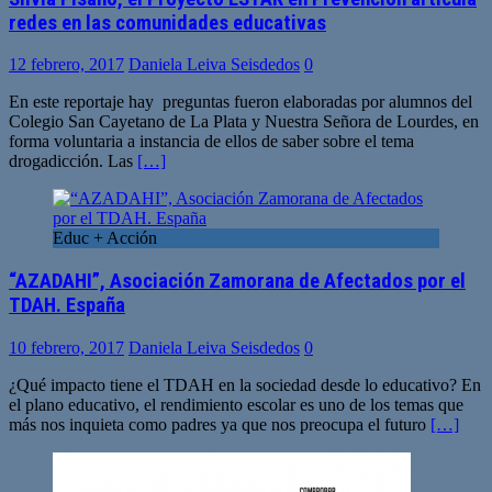
redes en las comunidades educativas
12 febrero, 2017
Daniela Leiva Seisdedos
0
En este reportaje hay preguntas fueron elaboradas por alumnos del
Colegio San Cayetano de La Plata y Nuestra Señora de Lourdes, en
forma voluntaria a instancia de ellos de saber sobre el tema
drogadicción. Las
[…]
Educ + Acción
“AZADAHI”, Asociación Zamorana de Afectados por el
TDAH. España
10 febrero, 2017
Daniela Leiva Seisdedos
0
¿Qué impacto tiene el TDAH en la sociedad desde lo educativo? En
el plano educativo, el rendimiento escolar es uno de los temas que
más nos inquieta como padres ya que nos preocupa el futuro
[…]