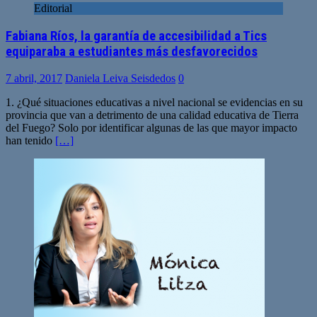
Editorial
Fabiana Ríos, la garantía de accesibilidad a Tics
equiparaba a estudiantes más desfavorecidos
7 abril, 2017
Daniela Leiva Seisdedos
0
1. ¿Qué situaciones educativas a nivel nacional se evidencias en su
provincia que van a detrimento de una calidad educativa de Tierra
del Fuego? Solo por identificar algunas de las que mayor impacto
han tenido
[…]