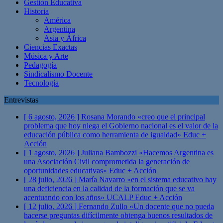
Gestión Educativa
Historia
América
Argentina
Asia y África
Ciencias Exactas
Música y Arte
Pedagogía
Sindicalismo Docente
Tecnología
Entrevistas
[ 6 agosto, 2026 ]
Rosana Morando «creo que el principal
problema que hoy niega el Gobierno nacional es el valor de la
educación pública como herramienta de igualdad»
Educ +
Acción
[ 1 agosto, 2026 ]
Juliana Bambozzi «Hacemos Argentina es
una Asociación Civil comprometida la generación de
oportunidades educativas»
Educ + Acción
[ 28 julio, 2026 ]
María Navarro «en el sistema educativo hay
una deficiencia en la calidad de la formación que se va
acentuando con los años» UCALP
Educ + Acción
[ 12 julio, 2026 ]
Fernando Zullo «Un docente que no pueda
hacerse preguntas difícilmente obtenga buenos resultados de