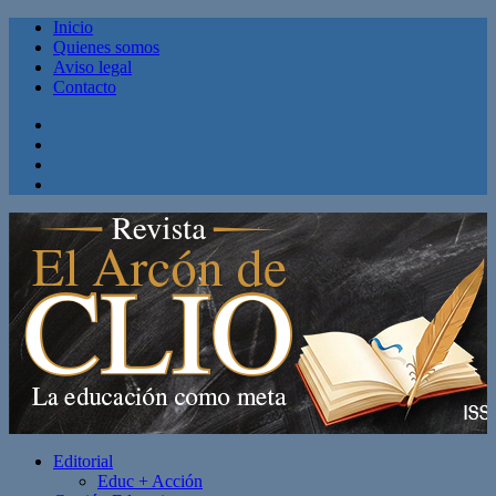
Inicio
Quienes somos
Aviso legal
Contacto
Facebook
Twitter
Linkedin
Youtube
Editorial
Educ + Acción