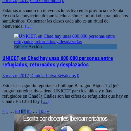
5 marzo, 2017
Clio Comunidad
0
Estamos iniciando un nuevo ciclo lectivo en la provincia de Santa
Fe con la convicción de que la educación es prioridad para todos los
santafesinos. Comenzar las clases cada año es un ritual de
bienvenida,
[…]
Educ + Acción
UNICEF, en Chad hay unas 600,000 personas entre
refugiados, retornados y desplazados
3 marzo, 2017
Daniela Leiva Seisdedos
0
Este es el segundo reportaje a Philippe Barragne Bigot. 1.¿Qué
programas educativos tiene UNICEF para los niños y niñas
refugiados en Chad?¿ Cuáles son las cifras de refugiados que hay en
Chad? En Chad hay
[…]
Paginación
«
1
…
83
84
85
…
105
»
de
entradas