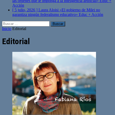
las órdenes que le imponga a la inteligencia artificial»
Educ +
Acción
[ 5 julio, 2026 ]
Laura Aloisi «El gobierno de Milei no
garantiza ningún federalismo educativo»
Educ + Acción
Buscar:
Inicio
Editorial
Editorial