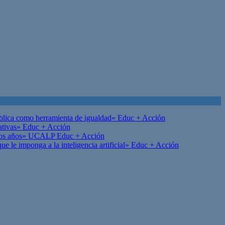
ública como herramienta de igualdad»
Educ + Acción
ativas»
Educ + Acción
on los años» UCALP
Educ + Acción
 le imponga a la inteligencia artificial»
Educ + Acción