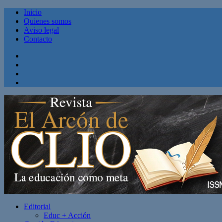
Inicio
Quienes somos
Aviso legal
Contacto
Facebook
Twitter
Linkedin
Youtube
Editorial
Educ + Acción