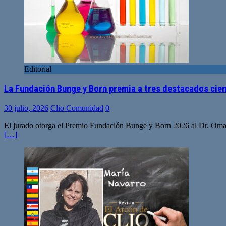
Editorial
La Fundación Bunge y Born premia a tres destacados cien
30 julio, 2026
Clio Comunidad
0
El jurado otorga el Premio Fundación Bunge y Born 2026 al Dr. Omar 
[…]