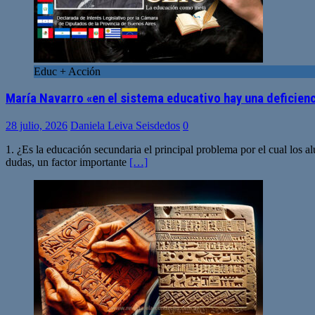
Educ + Acción
María Navarro «en el sistema educativo hay una deficien
28 julio, 2026
Daniela Leiva Seisdedos
0
1. ¿Es la educación secundaria el principal problema por el cual los
dudas, un factor importante
[…]