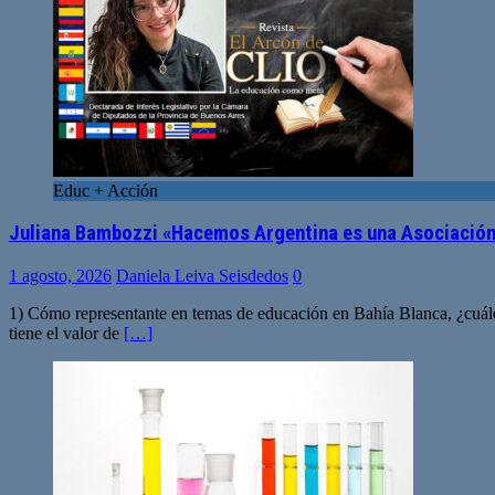
Educ + Acción
Juliana Bambozzi «Hacemos Argentina es una Asociación
1 agosto, 2026
Daniela Leiva Seisdedos
0
1) Cómo representante en temas de educación en Bahía Blanca, ¿cuále
tiene el valor de
[…]