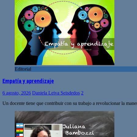
Editorial
Empatía y aprendizaje
6 agosto, 2026
Daniela Leiva Seisdedos
2
Un docente tiene que contribuir con su trabajo a revolucionar la man