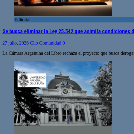
Editorial
Se busca eliminar la Ley 25.542 que asimila condiciones 
27 julio, 2026
Clio Comunidad
0
La Cámara Argentina del Libro rechaza el proyecto que busca derogar 