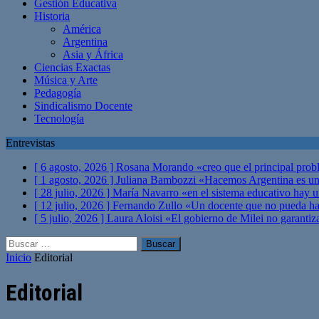
Gestión Educativa
Historia
América
Argentina
Asia y África
Ciencias Exactas
Música y Arte
Pedagogía
Sindicalismo Docente
Tecnología
Entrevistas
[ 6 agosto, 2026 ]
Rosana Morando «creo que el principal probl
[ 1 agosto, 2026 ]
Juliana Bambozzi «Hacemos Argentina es una
[ 28 julio, 2026 ]
María Navarro «en el sistema educativo hay 
[ 12 julio, 2026 ]
Fernando Zullo «Un docente que no pueda hacer
[ 5 julio, 2026 ]
Laura Aloisi «El gobierno de Milei no garanti
Buscar:
Inicio
Editorial
Editorial