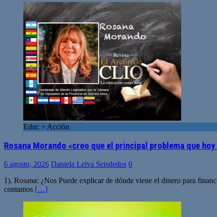
Educ + Acción
Rosana Morando «creo que el principal problema que hoy 
6 agosto, 2026
Daniela Leiva Seisdedos
0
1). Rosana: ¿Nos Puede explicar de dónde viene el dinero para financi
contamos
[…]