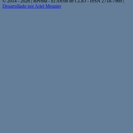
© 2014 - 2026 | Revista - El Arcón de CLIO - ISSN 2718-7969 |
Desarrollado por Ariel Meunier