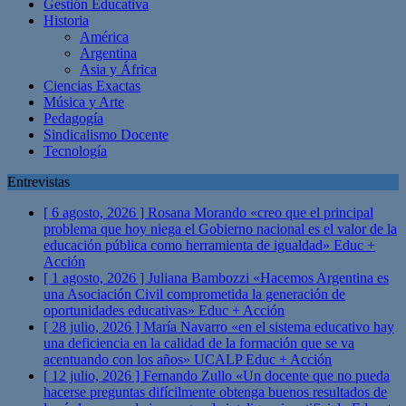
Gestión Educativa
Historia
América
Argentina
Asia y África
Ciencias Exactas
Música y Arte
Pedagogía
Sindicalismo Docente
Tecnología
Entrevistas
[ 6 agosto, 2026 ]
Rosana Morando «creo que el principal
problema que hoy niega el Gobierno nacional es el valor de la
educación pública como herramienta de igualdad»
Educ +
Acción
[ 1 agosto, 2026 ]
Juliana Bambozzi «Hacemos Argentina es
una Asociación Civil comprometida la generación de
oportunidades educativas»
Educ + Acción
[ 28 julio, 2026 ]
María Navarro «en el sistema educativo hay
una deficiencia en la calidad de la formación que se va
acentuando con los años» UCALP
Educ + Acción
[ 12 julio, 2026 ]
Fernando Zullo «Un docente que no pueda
hacerse preguntas difícilmente obtenga buenos resultados de