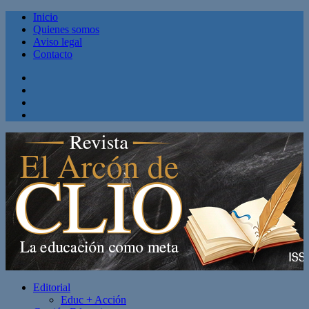
Inicio
Quienes somos
Aviso legal
Contacto
Facebook
Twitter
Linkedin
Youtube
Editorial
Educ + Acción