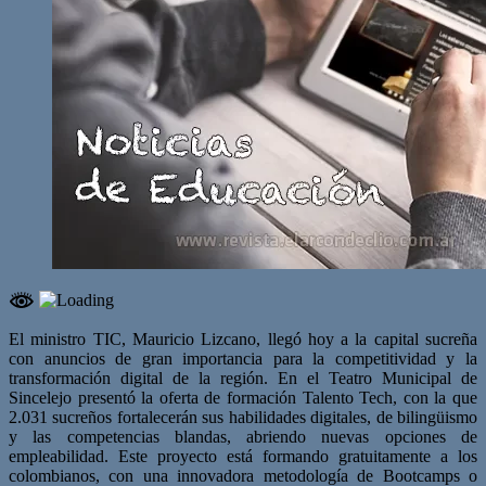
El ministro TIC, Mauricio Lizcano, llegó hoy a la capital sucreña
con anuncios de gran importancia para la competitividad y la
transformación digital de la región. En el Teatro Municipal de
Sincelejo presentó la oferta de formación Talento Tech, con la que
2.031 sucreños fortalecerán sus habilidades digitales, de bilingüismo
y las competencias blandas, abriendo nuevas opciones de
empleabilidad. Este proyecto está formando gratuitamente a los
colombianos, con una innovadora metodología de Bootcamps o