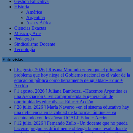
Gestión Educativa
Historia
América
Argentina
Asia y África
Ciencias Exactas
Música y Arte
Pedagogía
Sindicalismo Docente
Tecnología
Entrevistas
[ 6 agosto, 2026 ]
Rosana Morando «creo que el principal
problema que hoy niega el Gobierno nacional es el valor de la
educación pública como herramienta de igualdad»
Educ +
Acción
[ 1 agosto, 2026 ]
Juliana Bambozzi «Hacemos Argentina es
una Asociación Civil comprometida la generación de
oportunidades educativas»
Educ + Acción
[ 28 julio, 2026 ]
María Navarro «en el sistema educativo hay
una deficiencia en la calidad de la formación que se va
acentuando con los años» UCALP
Educ + Acción
[ 12 julio, 2026 ]
Fernando Zullo «Un docente que no pueda
hacerse preguntas difícilmente obtenga buenos resultados de