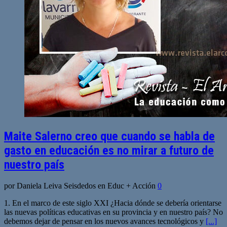
Maite Salerno creo que cuando se habla de
gasto en educación es no mirar a futuro de
nuestro país
por Daniela Leiva Seisdedos en Educ + Acción
0
1. En el marco de este siglo XXI ¿Hacia dónde se debería orientarse
las nuevas políticas educativas en su provincia y en nuestro país? No
debemos dejar de pensar en los nuevos avances tecnológicos y
[...]