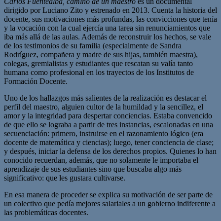
Carlos Fuentealba, camino de un maestro
es un documental
dirigido por Luciano Zito y estrenado en 2013. Cuenta la historia del
docente, sus motivaciones más profundas, las convicciones que tenía
y la vocación con la cual ejercía una tarea sin renunciamientos que
iba más allá de las aulas. Además de reconstruir los hechos, se vale
de los testimonios de su familia (especialmente de Sandra
Rodríguez, compañera y madre de sus hijas, también maestra),
colegas, gremialistas y estudiantes que rescatan su valía tanto
humana como profesional en los trayectos de los Institutos de
Formación Docente.
Uno de los hallazgos más salientes de la realización es destacar el
perfil del maestro, alguien cultor de la humildad y la sencillez, el
amor y la integridad para despertar conciencias. Estaba convencido
de que ello se lograba a partir de tres instancias, escalonadas en una
secuenciación: primero, instruirse en el razonamiento lógico (era
docente de matemática y ciencias); luego, tener conciencia de clase;
y después, iniciar la defensa de los derechos propios. Quienes lo han
conocido recuerdan, además, que no solamente le importaba el
aprendizaje de sus estudiantes sino que buscaba algo más
significativo: que les gustara cultivarse.
En esa manera de proceder se explica su motivación de ser parte de
un colectivo que pedía mejores salariales a un gobierno indiferente a
las problemáticas docentes.