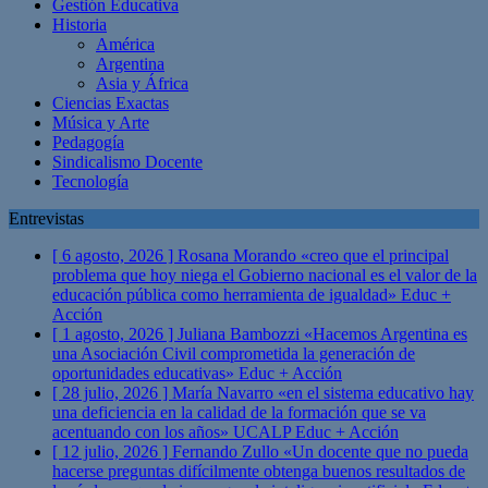
Gestión Educativa
Historia
América
Argentina
Asia y África
Ciencias Exactas
Música y Arte
Pedagogía
Sindicalismo Docente
Tecnología
Entrevistas
[ 6 agosto, 2026 ]
Rosana Morando «creo que el principal
problema que hoy niega el Gobierno nacional es el valor de la
educación pública como herramienta de igualdad»
Educ +
Acción
[ 1 agosto, 2026 ]
Juliana Bambozzi «Hacemos Argentina es
una Asociación Civil comprometida la generación de
oportunidades educativas»
Educ + Acción
[ 28 julio, 2026 ]
María Navarro «en el sistema educativo hay
una deficiencia en la calidad de la formación que se va
acentuando con los años» UCALP
Educ + Acción
[ 12 julio, 2026 ]
Fernando Zullo «Un docente que no pueda
hacerse preguntas difícilmente obtenga buenos resultados de