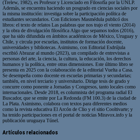
(Trelew, 1982), es Profesor y Licenciado en Filosofía por la UNLP.
Además, se encuentra haciendo un posgrado en ciencias sociales por
la misma institución: investiga sobre la participación política de
estudiantes secundarios. Con Ediciones Masmédula publicó dos
libros: el texto de relatos Las palabras que nos trajo el viento (2014)
y la obra de divulgación filosófica Algo que sepamos todos (2016),
que ha sido difundida en ámbitos académicos de México, Uruguay y
Chile, y circula por escuelas, institutos de formación docente,
universidades y bibliotecas. Asimismo, con Editorial Esdrújula
escribió Abrazar al mundo (2023), un compilado de entrevistas a
personas del arte, la ciencia, la cultura, la educación, los derechos
humanos y la política, entre otras dimensiones. Este último libro se
presenta en 2025 con la colaboración de la editorial Vuelta a Casa.
Se desempeña como docente en escuelas primarias y secundarias;
también, en nivel terciario y universitario. Dirige tesis de grado y
concurre como ponente a Jornadas y Congresos, tanto locales como
internacionales. Desde 2018, es columnista del programa radial El
Buscador, que se emite por La Redonda (FM 100.3) de la ciudad de
La Plata. Asimismo, colabora con textos para diferentes medios
como la revista educativa El Arcón de Clio y el sitio Cooltivarte; y
ha tenido participaciones en el portal de noticias Miravox.info y la
publicación uruguaya Túnel.
Sitio
web
Artículos relacionados