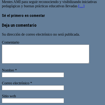
Mentes AMI para seguir reconociendo y visibilizando iniciativas
pedagógicas y buenas prácticas educativas llevadas
[…]
Sé el primero en comentar
Deja un comentario
Su dirección de correo electrónico no será publicada.
Comentario
Nombre
*
Correo electrónico
*
Sitio web