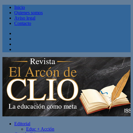
Inicio
Quienes somos
Aviso legal
Contacto
Facebook
Twitter
Linkedin
Youtube
Editorial
Educ + Acción