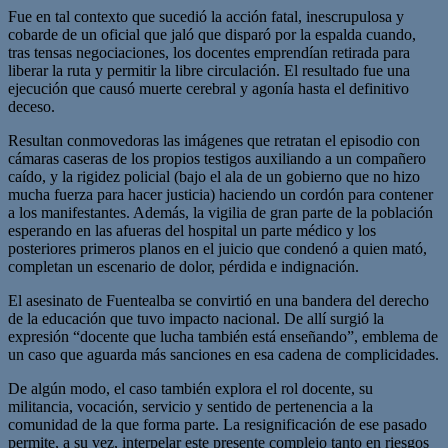
Fue en tal contexto que sucedió la acción fatal, inescrupulosa y
cobarde de un oficial que jaló que disparó por la espalda cuando,
tras tensas negociaciones, los docentes emprendían retirada para
liberar la ruta y permitir la libre circulación. El resultado fue una
ejecución que causó muerte cerebral y agonía hasta el definitivo
deceso.
Resultan conmovedoras las imágenes que retratan el episodio con
cámaras caseras de los propios testigos auxiliando a un compañero
caído, y la rigidez policial (bajo el ala de un gobierno que no hizo
mucha fuerza para hacer justicia) haciendo un cordón para contener
a los manifestantes. Además, la vigilia de gran parte de la población
esperando en las afueras del hospital un parte médico y los
posteriores primeros planos en el juicio que condenó a quien mató,
completan un escenario de dolor, pérdida e indignación.
El asesinato de Fuentealba se convirtió en una bandera del derecho
de la educación que tuvo impacto nacional. De allí surgió la
expresión “docente que lucha también está enseñando”, emblema de
un caso que aguarda más sanciones en esa cadena de complicidades.
De algún modo, el caso también explora el rol docente, su
militancia, vocación, servicio y sentido de pertenencia a la
comunidad de la que forma parte. La resignificación de ese pasado
permite, a su vez, interpelar este presente complejo tanto en riesgos