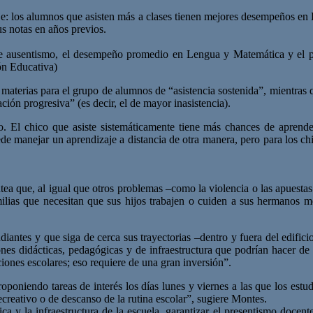
aje: los alumnos que asisten más a clases tienen mejores desempeños en 
us notas en años previos.
 de ausentismo, el desempeño promedio en Lengua y Matemática y el po
ón Educativa)
materias para el grupo de alumnos de “asistencia sostenida”, mientras q
ión progresiva” (es decir, el de mayor inasistencia).
ico. El chico que asiste sistemáticamente tiene más chances de apren
 manejar un aprendizaje a distancia de otra manera, pero para los chicos
ea que, al igual que otros problemas –como la violencia o las apuestas
ilias que necesitan que sus hijos trabajen o cuiden a sus hermanos me
iantes y que siga de cerca sus trayectorias –dentro y fuera del edifici
ones didácticas, pedagógicas y de infraestructura que podrían hacer de
ciones escolares; eso requiere de una gran inversión”.
roponiendo tareas de interés los días lunes y viernes a las que los est
reativo o de descanso de la rutina escolar”, sugiere Montes.
ca y la infraestructura de la escuela, garantizar el presentismo docen