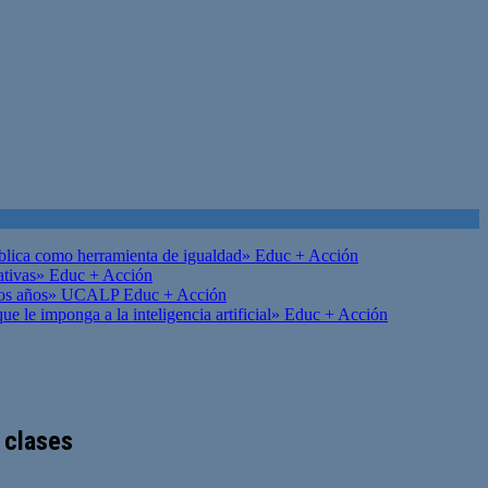
ública como herramienta de igualdad»
Educ + Acción
ativas»
Educ + Acción
on los años» UCALP
Educ + Acción
 le imponga a la inteligencia artificial»
Educ + Acción
 clases