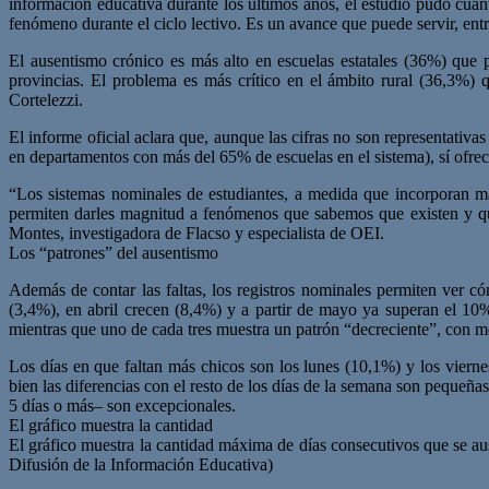
información educativa durante los últimos años, el estudio pudo cuanti
fenómeno durante el ciclo lectivo. Es un avance que puede servir, ent
El ausentismo crónico es más alto en escuelas estatales (36%) que
provincias. El problema es más crítico en el ámbito rural (36,3%)
Cortelezzi.
El informe oficial aclara que, aunque las cifras no son representativa
en departamentos con más del 65% de escuelas en el sistema), sí ofr
“Los sistemas nominales de estudiantes, a medida que incorporan má
permiten darles magnitud a fenómenos que sabemos que existen y que
Montes, investigadora de Flacso y especialista de OEI.
Los “patrones” del ausentismo
Además de contar las faltas, los registros nominales permiten ver 
(3,4%), en abril crecen (8,4%) y a partir de mayo ya superan el 10%
mientras que uno de cada tres muestra un patrón “decreciente”, con m
Los días en que faltan más chicos son los lunes (10,1%) y los vierne
bien las diferencias con el resto de los días de la semana son pequeñ
5 días o más– son excepcionales.
El gráfico muestra la cantidad
El gráfico muestra la cantidad máxima de días consecutivos que se aus
Difusión de la Información Educativa)