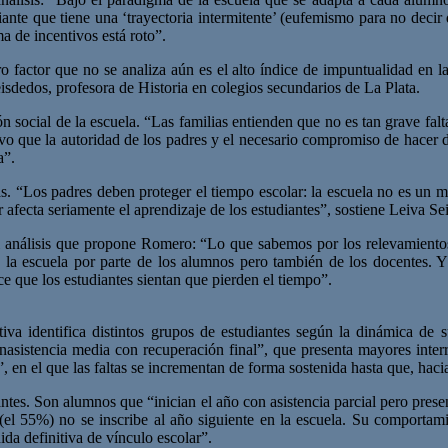
diante que tiene una ‘trayectoria intermitente’ (eufemismo para no deci
a de incentivos está roto”.
ro factor que no se analiza aún es el alto índice de impuntualidad en l
isdedos, profesora de Historia en colegios secundarios de La Plata.
n social de la escuela. “Las familias entienden que no es tan grave falt
tivo que la autoridad de los padres y el necesario compromiso de hacer d
a”.
as. “Los padres deben proteger el tiempo escolar: la escuela no es un me
 afecta seriamente el aprendizaje de los estudiantes”, sostiene Leiva Se
el análisis que propone Romero: “Lo que sabemos por los relevamiento
 a la escuela por parte de los alumnos pero también de los docentes. 
ce que los estudiantes sientan que pierden el tiempo”.
va identifica distintos grupos de estudiantes según la dinámica de s
nasistencia media con recuperación final”, que presenta mayores inter
en el que las faltas se incrementan de forma sostenida hasta que, hacia e
diantes. Son alumnos que “inician el año con asistencia parcial pero pres
 (el 55%) no se inscribe al año siguiente en la escuela. Su comportami
ida definitiva de vínculo escolar”.