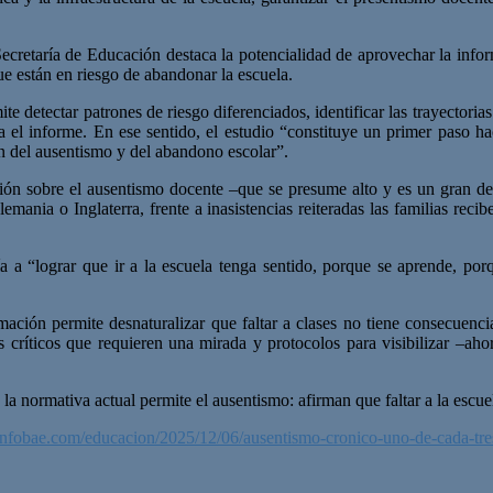
Secretaría de Educación destaca la potencialidad de aprovechar la inform
ue están en riesgo de abandonar la escuela.
te detectar patrones de riesgo diferenciados, identificar las trayectoria
a el informe. En ese sentido, el estudio “constituye un primer paso ha
ón del ausentismo y del abandono escolar”.
ón sobre el ausentismo docente –que se presume alto y es un gran desi
ania o Inglaterra, frente a inasistencias reiteradas las familias recib
 a “lograr que ir a la escuela tenga sentido, porque se aprende, por
ión permite desnaturalizar que faltar a clases no tiene consecuencias
s críticos que requieren una mirada y protocolos para visibilizar –aho
la normativa actual permite el ausentismo: afirman que faltar a la escu
nfobae.com/educacion/2025/12/06/ausentismo-cronico-uno-de-cada-tres-