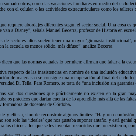
 sumado otros, como las vacaciones familiares en medio del ciclo lecti
he con el celular, o las actividades extracurriculares como los tallere
e requiere abordajes diferentes según el sector social. Una cosa es qu
e se van a Disney”, señala Manuel Becerra, profesor de Historia en esc
de sectores altos suelen tener una mayor ‘gimnasia institucional’, m
con la escuela es menos sólido, más difuso”, analiza Becerra.
 dicen que las normas actuales lo permiten: afirman que faltar a la esc
iva respecto de las inasistencias en nombre de una inclusión educativa 
bación de materias o se consigue una recuperación al final del ciclo le
sidad Di Tella. Para Romero, se trata de “una inclusión sin garantías 
erias son dos cuestiones que prácticamente no existen en la gran ma
rabajos prácticos que darían cuenta de lo aprendido más allá de las fal
a y formadora de docentes de Córdoba.
nte y elitista, sino de reconstruir algunos límites: “Hay una confusi
 no son solo las ‘ideales’ que nos gustaba suponer antaño, y está genial
ara los chicos a los que se les inventan recorridos que no existieron, co
álisis: “Bajo el paradigma de la escuela que se adapta a cada alumno,