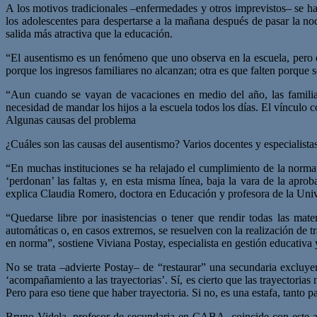
A los motivos tradicionales –enfermedades y otros imprevistos– se han
los adolescentes para despertarse a la mañana después de pasar la noc
salida más atractiva que la educación.
“El ausentismo es un fenómeno que uno observa en la escuela, pero qu
porque los ingresos familiares no alcanzan; otra es que falten porqu
“Aun cuando se vayan de vacaciones en medio del año, las familias 
necesidad de mandar los hijos a la escuela todos los días. El vínculo 
Algunas causas del problema
¿Cuáles son las causas del ausentismo? Varios docentes y especialistas
“En muchas instituciones se ha relajado el cumplimiento de la normat
‘perdonan’ las faltas y, en esta misma línea, baja la vara de la apro
explica Claudia Romero, doctora en Educación y profesora de la Univer
“Quedarse libre por inasistencias o tener que rendir todas las mat
automáticas o, en casos extremos, se resuelven con la realización de t
en norma”, sostiene Viviana Postay, especialista en gestión educativ
No se trata –advierte Postay– de “restaurar” una secundaria excluye
‘acompañamiento a las trayectorias’. Sí, es cierto que las trayectorias
Pero para eso tiene que haber trayectoria. Si no, es una estafa, tanto p
Bruno Videla, profesor de secundaria en CABA, coincide con este an