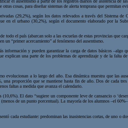
ficar el ausentismo a partir de los registros diarios de asistencia de l
re otras cosas, para diseñar sistemas de alerta temprana que permitan ev
 privadas (29,2%), según los datos relevados a través del Sistema de
 que en el urbano (30,2%), según el documento elaborado por la Sub
s de todo el país (abarcan solo a las escuelas de estas provincias que 
ecen un “primer acercamiento” al fenómeno del ausentismo.
s información y pueden garantizar la carga de datos básicos –algo que
 explican una parte de los problemas de aprendizaje y de la falta de 
cómo evolucionan a lo largo del año. Esa dinámica muestra que las au
, una proporción que se mantiene hasta fin de año. Dos de cada tres 
enos faltas a medida que avanza el calendario.
s (10,6%). El dato “sugiere un componente leve de cansancio o ‘deseng
as (menos de un punto porcentual). La mayoría de los alumnos –el 60%– 
entó cada estudiante: predominan las inasistencias cortas, de uno o do