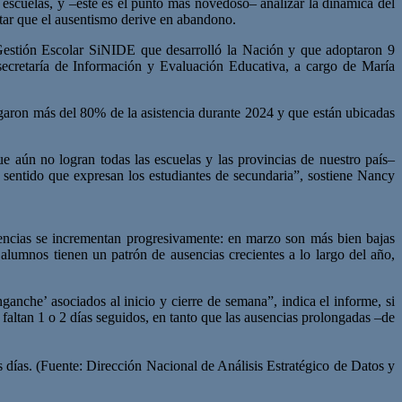
as escuelas, y –este es el punto más novedoso– analizar la dinámica del
itar que el ausentismo derive en abandono.
 Gestión Escolar SiNIDE que desarrolló la Nación y que adoptaron 9
secretaría de Información y Evaluación Educativa, a cargo de María
cargaron más del 80% de la asistencia durante 2024 y que están ubicadas
 aún no logran todas las escuelas y las provincias de nuestro país–
sentido que expresan los estudiantes de secundaria”, sostiene Nancy
sencias se incrementan progresivamente: en marzo son más bien bajas
alumnos tienen un patrón de ausencias crecientes a lo largo del año,
anche’ asociados al inicio y cierre de semana”, indica el informe, si
faltan 1 o 2 días seguidos, en tanto que las ausencias prolongadas –de
s días. (Fuente: Dirección Nacional de Análisis Estratégico de Datos y