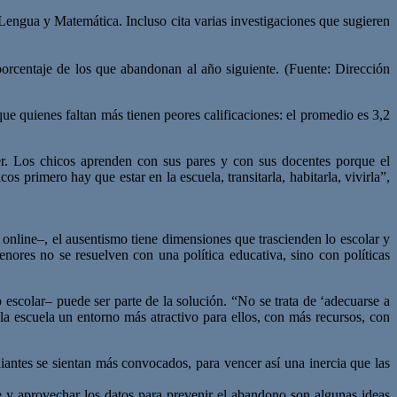
Lengua y Matemática. Incluso cita varias investigaciones que sugieren
rcentaje de los que abandonan al año siguiente. (Fuente: Dirección
ue quienes faltan más tienen peores calificaciones: el promedio es 3,2
der. Los chicos aprenden con sus pares y con sus docentes porque el
 primero hay que estar en la escuela, transitarla, habitarla, vivirla”,
 online–, el ausentismo tiene dimensiones que trascienden lo escolar y
nores no se resuelven con una política educativa, sino con políticas
o escolar– puede ser parte de la solución. “No se trata de ‘adecuarse a
 la escuela un entorno más atractivo para ellos, con más recursos, con
udiantes se sientan más convocados, para vencer así una inercia que las
te y aprovechar los datos para prevenir el abandono son algunas ideas