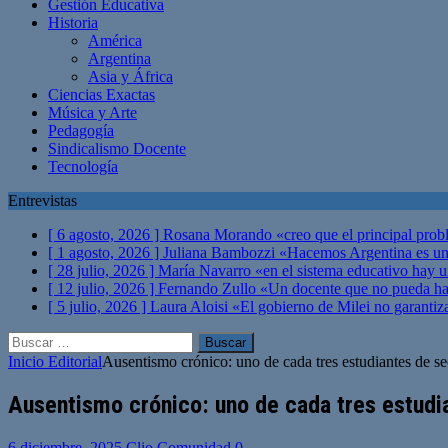
Gestión Educativa
Historia
América
Argentina
Asia y África
Ciencias Exactas
Música y Arte
Pedagogía
Sindicalismo Docente
Tecnología
Entrevistas
[ 6 agosto, 2026 ]
Rosana Morando «creo que el principal probl
[ 1 agosto, 2026 ]
Juliana Bambozzi «Hacemos Argentina es una
[ 28 julio, 2026 ]
María Navarro «en el sistema educativo hay 
[ 12 julio, 2026 ]
Fernando Zullo «Un docente que no pueda hacer
[ 5 julio, 2026 ]
Laura Aloisi «El gobierno de Milei no garanti
Buscar:
Inicio
Editorial
Ausentismo crónico: uno de cada tres estudiantes de se
Ausentismo crónico: uno de cada tres estudia
6 diciembre, 2025
Clio Comunidad
0