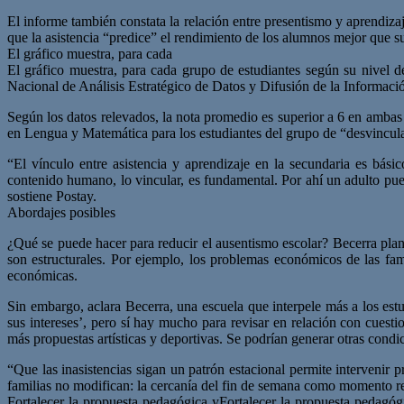
El informe también constata la relación entre presentismo y aprendiz
que la asistencia “predice” el rendimiento de los alumnos mejor que s
El gráfico muestra, para cada
El gráfico muestra, para cada grupo de estudiantes según su nivel
Nacional de Análisis Estratégico de Datos y Difusión de la Informaci
Según los datos relevados, la nota promedio es superior a 6 en ambas 
en Lengua y Matemática para los estudiantes del grupo de “desvinculac
“El vínculo entre asistencia y aprendizaje en la secundaria es bás
contenido humano, lo vincular, es fundamental. Por ahí un adulto puede
sostiene Postay.
Abordajes posibles
¿Qué se puede hacer para reducir el ausentismo escolar? Becerra plant
son estructurales. Por ejemplo, los problemas económicos de las fam
económicas.
Sin embargo, aclara Becerra, una escuela que interpele más a los estud
sus intereses’, pero sí hay mucho para revisar en relación con cuesti
más propuestas artísticas y deportivas. Se podrían generar otras condi
“Que las inasistencias sigan un patrón estacional permite intervenir p
familias no modifican: la cercanía del fin de semana como momento rec
Fortalecer la propuesta pedagógica yFortalecer la propuesta pedagógi