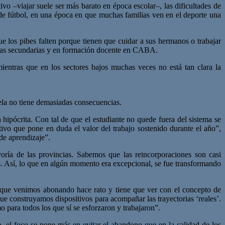
vo –viajar suele ser más barato en época escolar–, las dificultades de
s de fútbol, en una época en que muchas familias ven en el deporte una
e los pibes falten porque tienen que cuidar a sus hermanos o trabajar
uelas secundarias y en formación docente en CABA.
ientras que en los sectores bajos muchas veces no está tan clara la
uela no tiene demasiadas consecuencias.
hipócrita. Con tal de que el estudiante no quede fuera del sistema se
ctivo que pone en duda el valor del trabajo sostenido durante el año”,
de aprendizaje”.
yoría de las provincias. Sabemos que las reincorporaciones son casi
tas. Así, lo que en algún momento era excepcional, se fue transformando
ón que venimos abonando hace rato y tiene que ver con el concepto de
 que construyamos dispositivos para acompañar las trayectorias ‘reales’.
mo para todos los que sí se esforzaron y trabajaron”.
 el foco se pone más en evitar el abandono que en la calidad de los