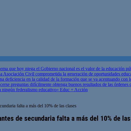
ema que hoy niega el Gobierno nacional es el valor de la educación p
 Asociación Civil comprometida la generación de oportunidades educ
una deficiencia en la calidad de la formación que se va acentuando c
se preguntas difícilmente obtenga buenos resultados de las órdenes que
za ningún federalismo educativo»
Educ + Acción
cundaria falta a más del 10% de las clases
ntes de secundaria falta a más del 10% de las