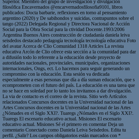
Superior. Miembro del grupo de investigación y divulgación
filosófica Encavernados @encarvernadosfilosofia9101, libros
publicados: Docta barbarie, reflexiones en torno al pensamiento
argentino (2020) y De sabihondos y suicidas, contrapuntos sobre el
tango (2022) Delegada Regional y Directora Nacional de Acción
Social para la Obra Social para la ctividad Docente.1993/2006
Argentina Buenos Aires construcción de ciudadanía daniela leiva
seisdedos destacado pedagogía tecnología tecnología educativa Foto
del avatar Acerca de Clio Comunidad 1318 Articles La revista
educativa Arcón de Clio ofrece esta sección a la comunidad para dar
a difusión todo lo referente a la educación desde proyecto de
autoridades nacionales, provinciales, municipales, organizaciones
internacionales, Ongs, ect. Lo hacemos para seguir generando un
compromiso con la educación. Esta sesión va dedicada
especialmente a esas personas que día a día suman educación, que s
ecomprometen con el futuro del país. La educación es una tarea que
no se hace en soledad por lo tanto los invitamos a dar divulgación.
La via de contacto es el correo de la revista. Sitio web Artículos
relacionados Concursos docentes en la Universidad nacional de las
Artes Concursos docentes en la Universidad nacional de las Artes
¿Nómades en el Siglo XXI?. Tuaregs ¿Nómades en el Siglo XXI?.
Tuaregs El escenario educativo actual. Misiones El escenario
educativo actual. Misiones Sé el primero en comentar Deja un
comentario Conectado como Daniela Leiva Seisdedos. Edita tu
perfil. ¿Salir? Los campos obligatorios están marcados con *