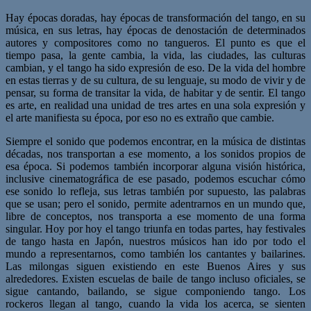
Hay épocas doradas, hay épocas de transformación del tango, en su
música, en sus letras, hay épocas de denostación de determinados
autores y compositores como no tangueros. El punto es que el
tiempo pasa, la gente cambia, la vida, las ciudades, las culturas
cambian, y el tango ha sido expresión de eso. De la vida del hombre
en estas tierras y de su cultura, de su lenguaje, su modo de vivir y de
pensar, su forma de transitar la vida, de habitar y de sentir. El tango
es arte, en realidad una unidad de tres artes en una sola expresión y
el arte manifiesta su época, por eso no es extraño que cambie.
Siempre el sonido que podemos encontrar, en la música de distintas
décadas, nos transportan a ese momento, a los sonidos propios de
esa época. Si podemos también incorporar alguna visión histórica,
inclusive cinematográfica de ese pasado, podemos escuchar cómo
ese sonido lo refleja, sus letras también por supuesto, las palabras
que se usan; pero el sonido, permite adentrarnos en un mundo que,
libre de conceptos, nos transporta a ese momento de una forma
singular. Hoy por hoy el tango triunfa en todas partes, hay festivales
de tango hasta en Japón, nuestros músicos han ido por todo el
mundo a representarnos, como también los cantantes y bailarines.
Las milongas siguen existiendo en este Buenos Aires y sus
alrededores. Existen escuelas de baile de tango incluso oficiales, se
sigue cantando, bailando, se sigue componiendo tango. Los
rockeros llegan al tango, cuando la vida los acerca, se sienten