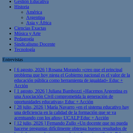
Gestión Educativa
Historia
América
Argentina
Asia y África
Ciencias Exactas
Música y Arte
Pedagogía
Sindicalismo Docente
Tecnología
Entrevistas
[ 6 agosto, 2026 ]
Rosana Morando «creo que el principal
problema que hoy niega el Gobierno nacional es el valor de la
educación pública como herramienta de igualdad»
Educ +
Acción
[ 1 agosto, 2026 ]
Juliana Bambozzi «Hacemos Argentina es
una Asociación Civil comprometida la generación de
oportunidades educativas»
Educ + Acción
[ 28 julio, 2026 ]
María Navarro «en el sistema educativo hay
una deficiencia en la calidad de la formación que se va
acentuando con los años» UCALP
Educ + Acción
[ 12 julio, 2026 ]
Fernando Zullo «Un docente que no pueda
hacerse preguntas difícilmente obtenga buenos resultados de