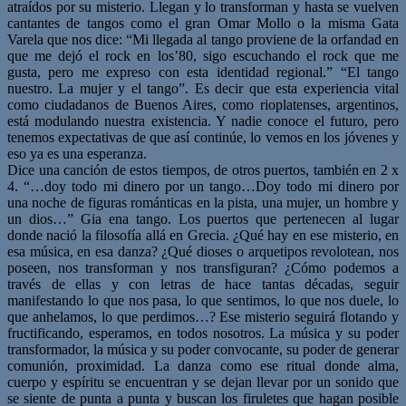
atraídos por su misterio. Llegan y lo transforman y hasta se vuelven
cantantes de tangos como el gran Omar Mollo o la misma Gata
Varela que nos dice: “Mi llegada al tango proviene de la orfandad en
que me dejó el rock en los’80, sigo escuchando el rock que me
gusta, pero me expreso con esta identidad regional.” “El tango
nuestro. La mujer y el tango”. Es decir que esta experiencia vital
como ciudadanos de Buenos Aires, como rioplatenses, argentinos,
está modulando nuestra existencia. Y nadie conoce el futuro, pero
tenemos expectativas de que así continúe, lo vemos en los jóvenes y
eso ya es una esperanza.
Dice una canción de estos tiempos, de otros puertos, también en 2 x
4. “…doy todo mi dinero por un tango…Doy todo mi dinero por
una noche de figuras románticas en la pista, una mujer, un hombre y
un dios…” Gia ena tango. Los puertos que pertenecen al lugar
donde nació la filosofía allá en Grecia. ¿Qué hay en ese misterio, en
esa música, en esa danza? ¿Qué dioses o arquetipos revolotean, nos
poseen, nos transforman y nos transfiguran? ¿Cómo podemos a
través de ellas y con letras de hace tantas décadas, seguir
manifestando lo que nos pasa, lo que sentimos, lo que nos duele, lo
que anhelamos, lo que perdimos…? Ese misterio seguirá flotando y
fructificando, esperamos, en todos nosotros. La música y su poder
transformador, la música y su poder convocante, su poder de generar
comunión, proximidad. La danza como ese ritual donde alma,
cuerpo y espíritu se encuentran y se dejan llevar por un sonido que
se siente de punta a punta y buscan los firuletes que hagan posible