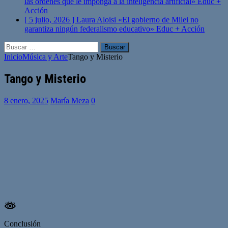
las órdenes que le imponga a la inteligencia artificial»
Educ +
Acción
[ 5 julio, 2026 ]
Laura Aloisi «El gobierno de Milei no
garantiza ningún federalismo educativo»
Educ + Acción
Buscar:
Inicio
Música y Arte
Tango y Misterio
Tango y Misterio
8 enero, 2025
María Meza
0
Conclusión