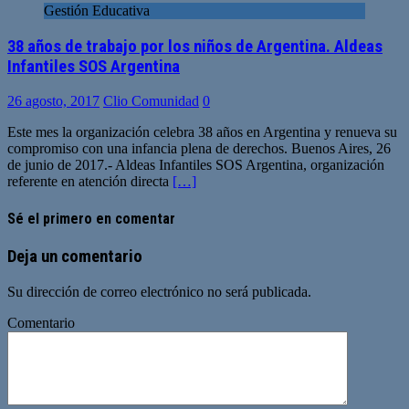
Gestión Educativa
38 años de trabajo por los niños de Argentina. Aldeas
Infantiles SOS Argentina
26 agosto, 2017
Clio Comunidad
0
Este mes la organización celebra 38 años en Argentina y renueva su
compromiso con una infancia plena de derechos. Buenos Aires, 26
de junio de 2017.- Aldeas Infantiles SOS Argentina, organización
referente en atención directa
[…]
Sé el primero en comentar
Deja un comentario
Su dirección de correo electrónico no será publicada.
Comentario