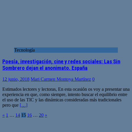
Tecnología
Poesía, investigación, cine y redes sociales: Las Sin
Sombrero dejan el anonimato. España
12 junio, 2018
Mari Carmen Montoya Martínez
0
Estimados lectores y lectoras, En esta ocasión os voy a presentar una
experiencia en que, como siempre, intento buscar el equilibrio entre
el uso de las TIC y las dinámicas consideradas más tradicionales
pero que
[…]
Paginación
«
1
…
14
15
16
…
20
»
de