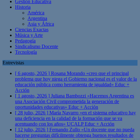
Gestión Educativa
Historia
América
Argentina
Asia y África
Ciencias Exactas
Música y Arte
Pedagogía
Sindicalismo Docente
Tecnología
Entrevistas
[ 6 agosto, 2026 ]
Rosana Morando «creo que el principal
problema que hoy niega el Gobierno nacional es el valor de la
educación pública como herramienta de igualdad»
Educ +
Acción
[ 1 agosto, 2026 ]
Juliana Bambozzi «Hacemos Argentina es
una Asociación Civil comprometida la generación de
oportunidades educativas»
Educ + Acción
[ 28 julio, 2026 ]
María Navarro «en el sistema educativo hay
una deficiencia en la calidad de la formación que se va
acentuando con los años» UCALP
Educ + Acción
[ 12 julio, 2026 ]
Fernando Zullo «Un docente que no pueda
hacerse preguntas difícilmente obtenga buenos resultados de