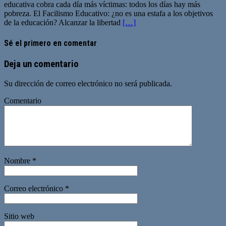
educativa cobra cada día más víctimas: todos los días hay más
pobreza. El Facilismo Educativo: ¿no es una estafa a los objetivos
de la educación? Alcanzar la libertad
[…]
Sé el primero en comentar
Deja un comentario
Su dirección de correo electrónico no será publicada.
Comentario
Nombre
*
Correo electrónico
*
Sitio web