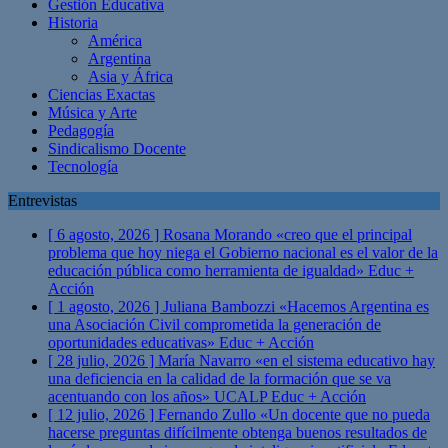
Gestión Educativa
Historia
América
Argentina
Asia y África
Ciencias Exactas
Música y Arte
Pedagogía
Sindicalismo Docente
Tecnología
Entrevistas
[ 6 agosto, 2026 ]
Rosana Morando «creo que el principal
problema que hoy niega el Gobierno nacional es el valor de la
educación pública como herramienta de igualdad»
Educ +
Acción
[ 1 agosto, 2026 ]
Juliana Bambozzi «Hacemos Argentina es
una Asociación Civil comprometida la generación de
oportunidades educativas»
Educ + Acción
[ 28 julio, 2026 ]
María Navarro «en el sistema educativo hay
una deficiencia en la calidad de la formación que se va
acentuando con los años» UCALP
Educ + Acción
[ 12 julio, 2026 ]
Fernando Zullo «Un docente que no pueda
hacerse preguntas difícilmente obtenga buenos resultados de