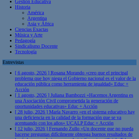
Gestión Educativa
Historia
América
Argentina
Asia y África
Ciencias Exactas
Música y Arte
Pedagogía
Sindicalismo Docente
Tecnología
Entrevistas
[ 6 agosto, 2026 ]
Rosana Morando «creo que el principal
problema que hoy niega el Gobierno nacional es el valor de la
educación pública como herramienta de igualdad»
Educ +
Acción
[ 1 agosto, 2026 ]
Juliana Bambozzi «Hacemos Argentina es
una Asociación Civil comprometida la generación de
oportunidades educativas»
Educ + Acción
[ 28 julio, 2026 ]
María Navarro «en el sistema educativo hay
una deficiencia en la calidad de la formación que se va
acentuando con los años» UCALP
Educ + Acción
[ 12 julio, 2026 ]
Fernando Zullo «Un docente que no pueda
hacerse preguntas difícilmente obtenga buenos resultados de