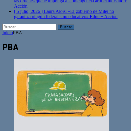
las órdenes que le imponga a la inteligencia artificial»
Educ +
Acción
[ 5 julio, 2026 ]
Laura Aloisi «El gobierno de Milei no
garantiza ningún federalismo educativo»
Educ + Acción
Buscar:
Inicio
PBA
PBA