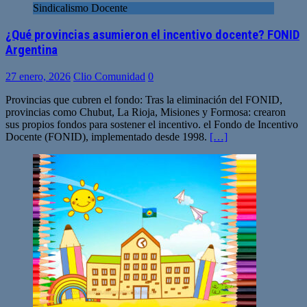
Sindicalismo Docente
¿Qué provincias asumieron el incentivo docente? FONID
Argentina
27 enero, 2026
Clio Comunidad
0
Provincias que cubren el fondo: Tras la eliminación del FONID,
provincias como Chubut, La Rioja, Misiones y Formosa: crearon
sus propios fondos para sostener el incentivo. el Fondo de Incentivo
Docente (FONID), implementado desde 1998.
[…]