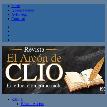
Inicio
Quienes somos
Aviso legal
Contacto
Facebook
Twitter
Linkedin
Youtube
Editorial
Educ + Acción