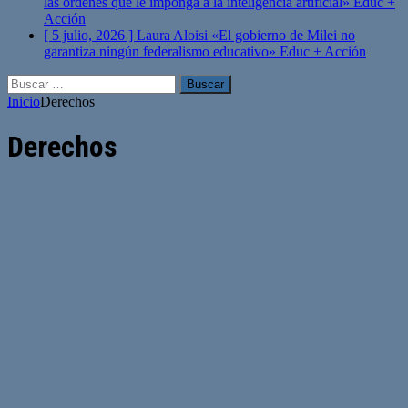
las órdenes que le imponga a la inteligencia artificial»
Educ +
Acción
[ 5 julio, 2026 ]
Laura Aloisi «El gobierno de Milei no
garantiza ningún federalismo educativo»
Educ + Acción
Buscar:
Inicio
Derechos
Derechos