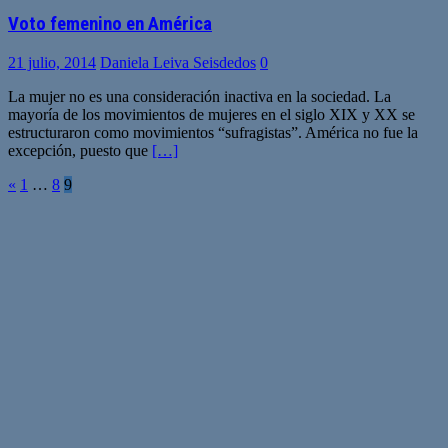
Voto femenino en América
21 julio, 2014
Daniela Leiva Seisdedos
0
La mujer no es una consideración inactiva en la sociedad. La
mayoría de los movimientos de mujeres en el siglo XIX y XX se
estructuraron como movimientos “sufragistas”. América no fue la
excepción, puesto que
[…]
Paginación
«
1
…
8
9
de
entradas