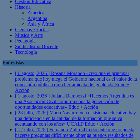
Gestión Educativa
Historia
América
Argentina
Asia y África
Ciencias Exactas
Música y Arte
Pedagogía
Sindicalismo Docente
Tecnología
Entrevistas
[ 6 agosto, 2026 ]
Rosana Morando «creo que el principal
problema que hoy niega el Gobierno nacional es el valor de la
educación pública como herramienta de igualdad»
Educ +
Acción
[ 1 agosto, 2026 ]
Juliana Bambozzi «Hacemos Argentina es
una Asociación Civil comprometida la generación de
oportunidades educativas»
Educ + Acción
[ 28 julio, 2026 ]
María Navarro «en el sistema educativo hay
una deficiencia en la calidad de la formación que se va
acentuando con los años» UCALP
Educ + Acción
[ 12 julio, 2026 ]
Fernando Zullo «Un docente que no pueda
hacerse preguntas difícilmente obtenga buenos resultados de