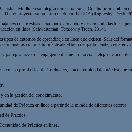
hristian Milillo en su integración tecnológica. Colaboraron también 
sores. Dicho proyecto ya fue presentado en RUEDA (Rogovsky, Trech, 20
abajamos en sucesivas iteraciones, armando y desarmando las ideas por 
 educación en línea (Schwartzman, Tarasow y Trech, 2014).
 tipos de entornos de aprendizaje en línea que existen. Salir del format
ombinados con una tutoría desde el lado del participante, cercana y co
os, para promover el “engagement” que proporciona elegir de acuerdo a i
acso con su propia Red de Graduados, una comunidad de práctica que fue
on:
 y en la gestión del conocimiento.
nidad de Práctica en línea a partir de la mirada de diferentes actores.
ad de Práctica
 Comunidad de Práctica en línea.