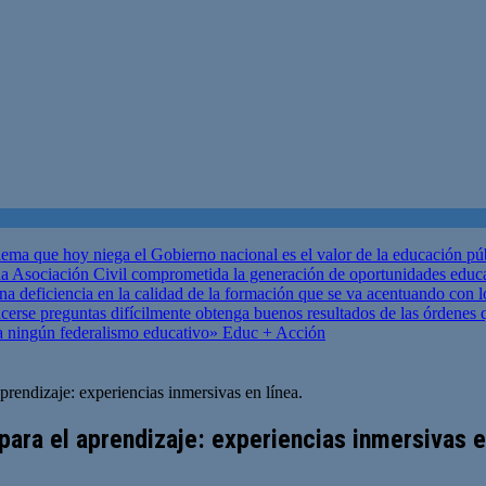
ema que hoy niega el Gobierno nacional es el valor de la educación p
 Asociación Civil comprometida la generación de oportunidades educ
una deficiencia en la calidad de la formación que se va acentuando c
se preguntas difícilmente obtenga buenos resultados de las órdenes que
za ningún federalismo educativo»
Educ + Acción
prendizaje: experiencias inmersivas en línea.
ara el aprendizaje: experiencias inmersivas en