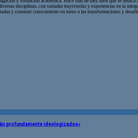
ación y formación académica. Hace más de diez años que se dedica a l
iversas disciplinas, con variadas trayectorias y experiencias en la int
iradas y construir conocimiento en torno a las transformaciones y desaf
stán profundamente ideologizados»