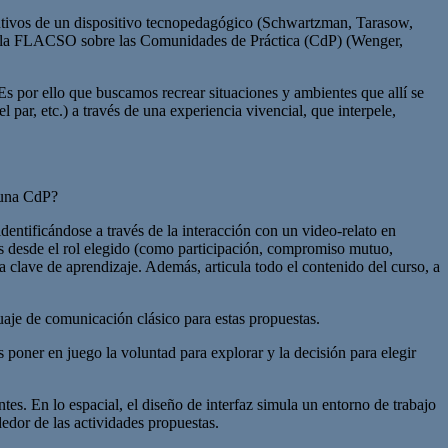
itutivos de un dispositivo tecnopedagógico (Schwartzman, Tarasow,
T de la FLACSO sobre las Comunidades de Práctica (CdP) (Wenger,
Es por ello que buscamos recrear situaciones y ambientes que allí se
par, etc.) a través de una experiencia vivencial, que interpele,
e una CdP?
entificándose a través de la interacción con un video-relato en
es desde el rol elegido (como participación, compromiso mutuo,
a clave de aprendizaje. Además, articula todo el contenido del curso, a
uaje de comunicación clásico para estas propuestas.
oner en juego la voluntad para explorar y la decisión para elegir
tes. En lo espacial, el diseño de interfaz simula un entorno de trabajo
edor de las actividades propuestas.