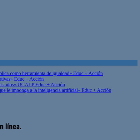
ública como herramienta de igualdad»
Educ + Acción
ativas»
Educ + Acción
on los años» UCALP
Educ + Acción
 le imponga a la inteligencia artificial»
Educ + Acción
 línea.