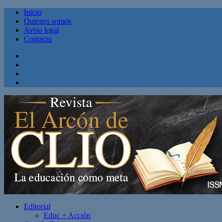
Inicio
Quienes somos
Aviso legal
Contacto
Facebook
Twitter
Linkedin
Youtube
Editorial
Educ + Acción