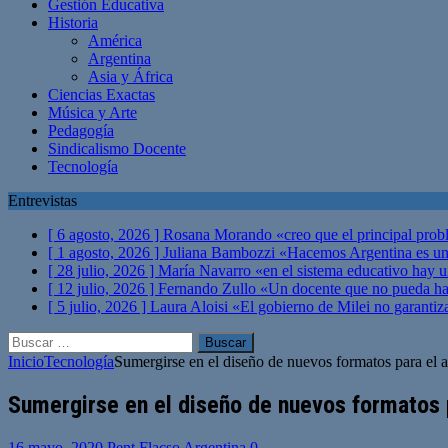
Gestión Educativa
Historia
América
Argentina
Asia y África
Ciencias Exactas
Música y Arte
Pedagogía
Sindicalismo Docente
Tecnología
Entrevistas
[ 6 agosto, 2026 ]
Rosana Morando «creo que el principal probl
[ 1 agosto, 2026 ]
Juliana Bambozzi «Hacemos Argentina es una
[ 28 julio, 2026 ]
María Navarro «en el sistema educativo hay 
[ 12 julio, 2026 ]
Fernando Zullo «Un docente que no pueda hacer
[ 5 julio, 2026 ]
Laura Aloisi «El gobierno de Milei no garanti
Buscar:
Inicio
Tecnología
Sumergirse en el diseño de nuevos formatos para el a
Sumergirse en el diseño de nuevos formatos p
16 mayo, 2020
Pent Flacso Argentina
0