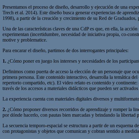
Presentamos el proceso de diseño, desarrollo y ejecución de una expe
Trech et al. 2014). Este diseño busca generar experiencias de apren
1998), a partir de la creación y crecimiento de su Red de Graduado
Una de las características claves de una CdP es que, en ella, la acció
experimentan (incertidumbre, necesidad de iniciativa propia, co-constr
motive y problematice.
Para encarar el diseño, partimos de dos interrogantes principales:
1.
¿Cómo poner en juego los intereses y necesidades de los participan
Definimos como puerta de acceso la elección de un personaje que ocupa
primera persona. Este contenido interactivo, desarrolla la temática d
repertorio compartido, etc). El video relato es contenido y continente
través de los accesos a materiales didácticos que pueden ser activados 
La experiencia cuenta con materiales digitales diversos y multiformat
2.
¿Cómo proponer diversos recorridos de aprendizaje y romper la line
por dónde hacerlo, con pautas bien marcadas y brindando la libertad p
La secuencia temporo-espacial se estructura a partir de un esquema de s
con protagonistas y objetos que comunican y cobran sentido a medida q