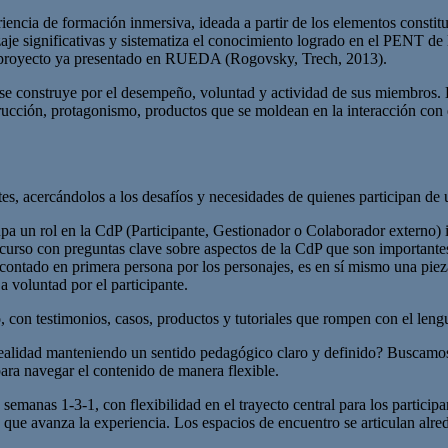
riencia de formación inmersiva, ideada a partir de los elementos const
dizaje significativas y sistematiza el conocimiento logrado en el PEN
s, proyecto ya presentado en RUEDA (Rogovsky, Trech, 2013).
n se construye por el desempeño, voluntad y actividad de sus miembros. 
ucción, protagonismo, productos que se moldean en la interacción con el 
tes, acercándolos a los desafíos y necesidades de quienes participan d
 un rol en la CdP (Participante, Gestionador o Colaborador externo) id
el curso con preguntas clave sobre aspectos de la CdP que son important
: contado en primera persona por los personajes, es en sí mismo una piez
a voluntad por el participante.
o, con testimonios, casos, productos y tutoriales que rompen con el leng
alidad manteniendo un sentido pedagógico claro y definido? Buscamos p
ara navegar el contenido de manera flexible.
emanas 1-3-1, con flexibilidad en el trayecto central para los participan
ue avanza la experiencia. Los espacios de encuentro se articulan alred