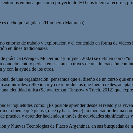
 entornos en línea que como proyecto de I+D nos interesa recorrer, pr
re es dicho por alguien. (Humberto Maturana)
como entorno de trabajo y exploración y el contenido en forma de videos 
ión en línea tradicionales.
 de práctica (Wenger, McDermott y Snyder, 2002) se definen como “un
 conocimiento y pericia en esta área a través de una interacción conti
n y con la ayuda de los otros.
ional de una organización, pensamos que el diseño de un curso que ense
ran asumir roles, reflexionar y crear productos que fueran reales, adapt
 una identidad única (Schwartzman, Tarasow y Trech, 2012) que expresa
ponder inquietudes como: ¿Es posible aprender desde el relato y la viv
 primera fuente qué piensa, dice (y hasta teme) un moderador de una co
e práctica y aprender haciendo, a través de actividades significativas y
ción y Nuevas Tecnologías de Flacso Argentina), en sus búsquedas de 