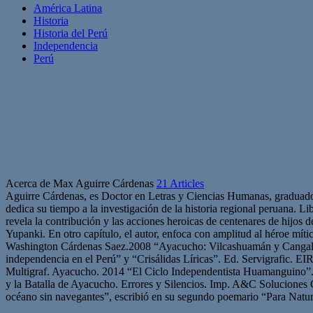
América Latina
Historia
Historia del Perú
Independencia
Perú
Acerca de Max Aguirre Cárdenas
21 Articles
Aguirre Cárdenas, es Doctor en Letras y Ciencias Humanas, graduado
dedica su tiempo a la investigación de la historia regional peruana.
revela la contribución y las acciones heroicas de centenares de hij
Yupanki. En otro capítulo, el autor, enfoca con amplitud al héroe mí
Washington Cárdenas Saez.2008 “Ayacucho: Vilcashuamán y Cangallo”.
independencia en el Perú” y “Crisálidas Líricas”. Ed. Servigrafic. EI
Multigraf. Ayacucho. 2014 “El Ciclo Independentista Huamanguino”.
y la Batalla de Ayacucho. Errores y Silencios. Imp. A&C Soluciones G
océano sin navegantes”, escribió en su segundo poemario “Para Natur