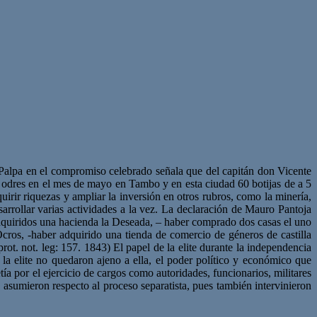
Palpa en el compromiso celebrado señala que del capitán don Vicente
 odres en el mes de mayo en Tambo y en esta ciudad 60 botijas de a 5
irir riquezas y ampliar la inversión en otros rubros, como la minería,
rrollar varias actividades a la vez. La declaración de Mauro Pantoja
adquiridos una hacienda la Deseada, – haber comprado dos casas el uno
ros, -haber adquirido una tienda de comercio de géneros de castilla
t. not. leg: 157. 1843) El papel de la elite durante la independencia
a elite no quedaron ajeno a ella, el poder político y económico que
a por el ejercicio de cargos como autoridades, funcionarios, militares
e asumieron respecto al proceso separatista, pues también intervinieron