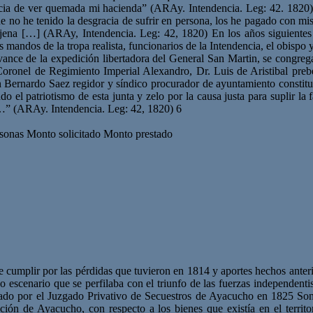
sgracia de ver quemada mi hacienda” (ARAy. Intendencia. Leg: 42. 1820)
 no he tenido la desgracia de sufrir en persona, los he pagado con mis
ena […] (ARAy, Intendencia. Leg: 42, 1820) En los años siguientes 
s mandos de la tropa realista, funcionarios de la Intendencia, el obispo 
vance de la expedición libertadora del General San Martin, se congrega
 Coronel de Regimiento Imperial Alexandro, Dr. Luis de Aristibal preb
rnardo Saez regidor y síndico procurador de ayuntamiento constitucio
ando el patriotismo de esta junta y zelo por la causa justa para suplir l
co…” (ARAy. Intendencia. Leg: 42, 1820) 6
rsonas Monto solicitado Monto prestado
e cumplir por las pérdidas que tuvieron en 1814 y aportes hechos anter
 escenario que se perfilaba con el triunfo de las fuerzas independent
cretado por el Juzgado Privativo de Secuestros de Ayacucho en 1825 
ación de Ayacucho, con respecto a los bienes que existía en el terri