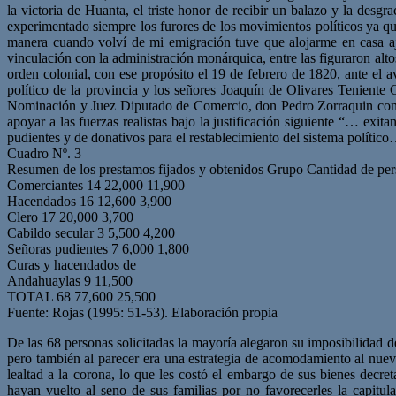
la victoria de Huanta, el triste honor de recibir un balazo y la de
experimentado siempre los furores de los movimientos políticos ya que
manera cuando volví de mi emigración tuve que alojarme en casa aj
vinculación con la administración monárquica, entre las figuraron alto
orden colonial, con ese propósito el 19 de febrero de 1820, ante el a
político de la provincia y los señores Joaquín de Olivares Teniente
Nominación y Juez Diputado de Comercio, don Pedro Zorraquin con Be
apoyar a las fuerzas realistas bajo la justificación siguiente “… exit
pudientes y de donativos para el restablecimiento del sistema políti
Cuadro Nº. 3
Resumen de los prestamos fijados y obtenidos Grupo Cantidad de pe
Comerciantes 14 22,000 11,900
Hacendados 16 12,600 3,900
Clero 17 20,000 3,700
Cabildo secular 3 5,500 4,200
Señoras pudientes 7 6,000 1,800
Curas y hacendados de
Andahuaylas 9 11,500
TOTAL 68 77,600 25,500
Fuente: Rojas (1995: 51-53). Elaboración propia
De las 68 personas solicitadas la mayoría alegaron su imposibilidad d
pero también al parecer era una estrategia de acomodamiento al nuevo
lealtad a la corona, lo que les costó el embargo de sus bienes de
hayan vuelto al seno de sus familias por no favorecerles la capitul