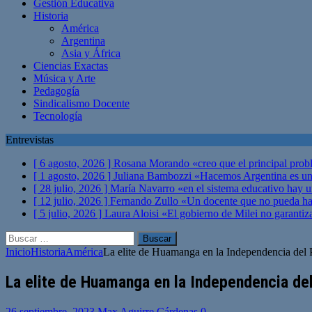
Gestión Educativa
Historia
América
Argentina
Asia y África
Ciencias Exactas
Música y Arte
Pedagogía
Sindicalismo Docente
Tecnología
Entrevistas
[ 6 agosto, 2026 ]
Rosana Morando «creo que el principal probl
[ 1 agosto, 2026 ]
Juliana Bambozzi «Hacemos Argentina es una
[ 28 julio, 2026 ]
María Navarro «en el sistema educativo hay 
[ 12 julio, 2026 ]
Fernando Zullo «Un docente que no pueda hacer
[ 5 julio, 2026 ]
Laura Aloisi «El gobierno de Milei no garanti
Buscar:
Inicio
Historia
América
La elite de Huamanga en la Independencia del
La elite de Huamanga en la Independencia de
26 septiembre, 2023
Max Aguirre Cárdenas
0