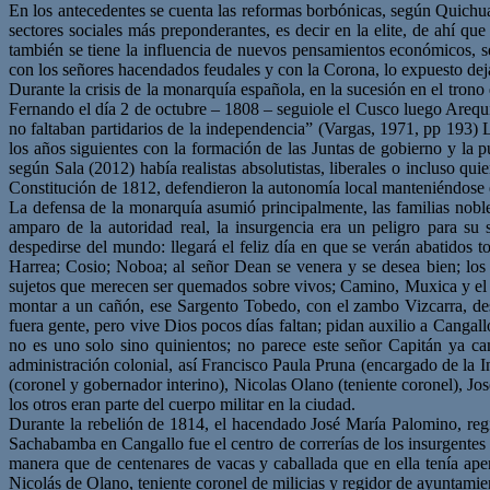
En los antecedentes se cuenta las reformas borbónicas, según Quichua (
sectores sociales más preponderantes, es decir en la elite, de ahí qu
también se tiene la influencia de nuevos pensamientos económicos, 
con los señores hacendados feudales y con la Corona, lo expuesto deja
Durante la crisis de la monarquía española, en la sucesión en el tron
Fernando el día 2 de octubre – 1808 – seguiole el Cusco luego Arequi
no faltaban partidarios de la independencia” (Vargas, 1971, pp 193) L
los años siguientes con la formación de las Juntas de gobierno y la pu
según Sala (2012) había realistas absolutistas, liberales o incluso qu
Constitución de 1812, defendieron la autonomía local manteniéndose 
La defensa de la monarquía asumió principalmente, las familias nobles
amparo de la autoridad real, la insurgencia era un peligro para s
despedirse del mundo: llegará el feliz día en que se verán abatidos t
Harrea; Cosio; Noboa; al señor Dean se venera y se desea bien; los
sujetos que merecen ser quemados sobre vivos; Camino, Muxica y el 
montar a un cañón, ese Sargento Tobedo, con el zambo Vizcarra, des
fuera gente, pero vive Dios pocos días faltan; pidan auxilio a Cangal
no es uno solo sino quinientos; no parece este señor Capitán ya c
administración colonial, así Francisco Paula Pruna (encargado de la 
(coronel y gobernador interino), Nicolas Olano (teniente coronel),
los otros eran parte del cuerpo militar en la ciudad.
Durante la rebelión de 1814, el hacendado José María Palomino, regi
Sachabamba en Cangallo fue el centro de correrías de los insurgentes
manera que de centenares de vacas y caballada que en ella tenía ape
Nicolás de Olano, teniente coronel de milicias y regidor de ayuntamien