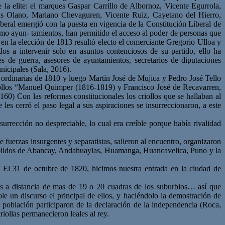
la elite: el marques Gaspar Carrillo de Albornoz, Vicente Egurrola,
 Olano, Mariano Chevaguren, Vicente Ruiz, Cayetano del Hierro,
beral emergió con la puesta en vigencia de la Constitución Liberal de
como ayun- tamientos, han permitido el acceso al poder de personas que
, en la elección de 1813 resultó electo el comerciante Gregorio Ulloa y
dos a intervenir solo en asuntos contenciosos de su partido, ello ha
 de guerra, asesores de ayuntamientos, secretarios de diputaciones
nicipales (Sala, 2016).
 ordinarias de 1810 y luego Martín José de Mujica y Pedro José Tello
riollos “Manuel Quimper (1816-1819) y Francisco José de Recavarren,
60) Con las reformas constitucionales los criollos que se hallaban al
es cerró el paso legal a sus aspiraciones se insurreccionaron, a este
urrección no despreciable, lo cual era creíble porque había rivalidad
 fuerzas insurgentes y separatistas, salieron al encuentro, organizaron
cabildos de Abancay, Andahuaylas, Huamanga, Huancavelica, Puno y la
El 31 de octubre de 1820, hicimos nuestra entrada en la ciudad de
rnos a distancia de mas de 19 o 20 cuadras de los suburbios… así que
e un discurso el principal de ellos, y haciéndolo la demostración de
 población participaron de la declaración de la independencia (Roca,
criollas permanecieron leales al rey.