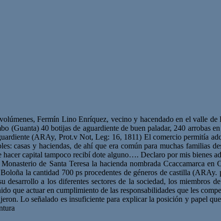
s volúmenes, Fermín Lino Enríquez, vecino y hacendado en el valle de 
mbo (Guanta) 40 botijas de aguardiente de buen paladar, 240 arrobas en
guardiente (ARAy, Prot.v Not, Leg: 16, 1811) El comercio permitía adqu
es: casas y haciendas, de ahí que era común para muchas familias desa
ue hacer capital tampoco recibí dote alguno…. Declaro por mis bienes 
l Monasterio de Santa Teresa la hacienda nombrada Ccaccamarca en Oc
loña la cantidad 700 ps procedentes de géneros de castilla (ARAy. pro
esarrollo a los diferentes sectores de la sociedad, los miembros de l
ido que actuar en cumplimiento de las responsabilidades que les competí
ujeron. Lo señalado es insuficiente para explicar la posición y papel qu
ntura