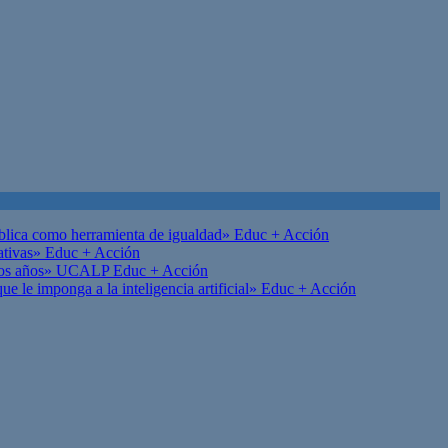
ública como herramienta de igualdad»
Educ + Acción
ativas»
Educ + Acción
on los años» UCALP
Educ + Acción
 le imponga a la inteligencia artificial»
Educ + Acción