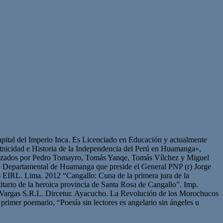
pital del Imperio Inca. Es Licenciado en Educación y actualmente
 Etnicidad e Historia de la Independencia del Perú en Huamanga«,
ncabezados por Pedro Tomayro, Tomás Yanqe, Tomás Vílchez y Miguel
Club Departamental de Huamanga que preside el General PNP (r) Jorge
 EIRL. Lima. 2012 “Cangallo: Cuna de la primera jura de la
itario de la heroica provincia de Santa Rosa de Cangallo”. Imp.
 Vargas S.R.L. Dircetur. Ayacucho. La Revolución de los Morochucos
rimer poemario, “Poesía sin lectores es angelario sin ángeles u