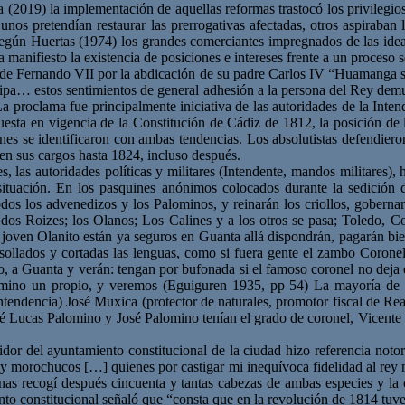
2019) la implementación de aquellas reformas trastocó los privilegios t
e unos pretendían restaurar las prerrogativas afectadas, otros aspiraba
según Huertas (1974) los grandes comerciantes impregnados de las id
 manifiesto la existencia de posiciones e intereses frente a un proceso
o de Fernando VII por la abdicación de su padre Carlos IV “Huamanga se
pa… estos sentimientos de general adhesión a la persona del Rey demue
a proclama fue principalmente iniciativa de las autoridades de la Intend
esta en vigencia de la Constitución de Cádiz de 1812, la posición de la 
ienes se identificaron con ambas tendencias. Los absolutistas defendiero
en sus cargos hasta 1824, incluso después.
, las autoridades políticas y militares (Intendente, mandos militares)
u situación. En los pasquines anónimos colocados durante la sedición
odos los advenedizos y los Palominos, y reinarán los criollos, gobernar
 dos Roizes; los Olanos; Los Calines y a los otros se pasa; Toledo, C
joven Olanito están ya seguros en Guanta allá dispondrán, pagarán bi
ollados y cortadas las lenguas, como si fuera gente el zambo Coronel 
lo, a Guanta y verán: tengan por bufonada si el famoso coronel no deja 
amino un propio, y veremos (Eguiguren 1935, pp 54) La mayoría de l
Intendencia) José Muxica (protector de naturales, promotor fiscal de Re
 José Lucas Palomino y José Palomino tenían el grado de coronel, Vice
dor del ayuntamiento constitucional de la ciudad hizo referencia not
 y morochucos […] quienes por castigar mi inequívoca fidelidad al rey 
nas recogí después cincuenta y tantas cabezas de ambas especies y la
to constitucional señaló que “consta que en la revolución de 1814 tuve 