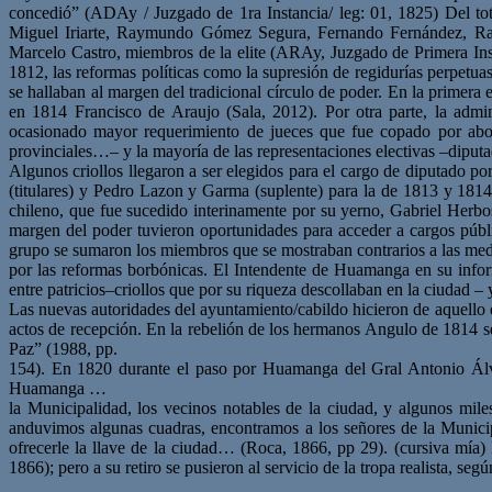
concedió” (ADAy / Juzgado de 1ra Instancia/ leg: 01, 1825) Del tot
Miguel Iriarte, Raymundo Gómez Segura, Fernando Fernández, Ra
Marcelo Castro, miembros de la elite (ARAy, Juzgado de Primera Insta
1812, las reformas políticas como la supresión de regidurías perpetua
se hallaban al margen del tradicional círculo de poder. En la primera 
en 1814 Francisco de Araujo (Sala, 2012). Por otra parte, la admini
ocasionado mayor requerimiento de jueces que fue copado por aboga
provinciales…– y la mayoría de las representaciones electivas –diputa
Algunos criollos llegaron a ser elegidos para el cargo de diputado 
(titulares) y Pedro Lazon y Garma (suplente) para la de 1813 y 181
chileno, que fue sucedido interinamente por su yerno, Gabriel Herbos
margen del poder tuvieron oportunidades para acceder a cargos públic
grupo se sumaron los miembros que se mostraban contrarios a las me
por las reformas borbónicas. El Intendente de Huamanga en su informe
entre patricios–criollos que por su riqueza descollaban en la ciudad –
Las nuevas autoridades del ayuntamiento/cabildo hicieron de aquello en
actos de recepción. En la rebelión de los hermanos Angulo de 1814 
Paz” (1988, pp.
154). En 1820 durante el paso por Huamanga del Gral Antonio Álva
Huamanga …
la Municipalidad, los vecinos notables de la ciudad, y algunos mile
anduvimos algunas cuadras, encontramos a los señores de la Municipa
ofrecerle la llave de la ciudad… (Roca, 1866, pp 29). (cursiva mía)
1866); pero a su retiro se pusieron al servicio de la tropa realista, segú