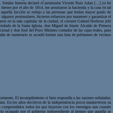
. Similar historia declaró el peninsular Vicente Ruiz Adan […] yo he
 bienes por el año de 1814, me arruinaron la hacienda y la casa en tal
aquella facción se redujo a las personas que tenían mayor grado de
y algunos peninsulares, hicieron esfuerzos por mantener y garantizar el
ron en la sala capitular de la ciudad, el coronel Gabriel Herboso jefe
endado de la Santa Iglesia, don Miguel de Iriarte Alcalde de Primera
nal y don José del Pozo Ministro contador de las cajas reales, para
a falta de numerario se acordó formar una lista de préstamos de vecinos
iormente. El incumplimiento si bien respondía a las razones señaladas;
istas. En los años decisivos de la independencia pocos mantuvieron su
Son comprendidos todos los que huyeron con los enemigos aun cuando
torio ocupado por el gobierno independiente al tiempo que aquella se