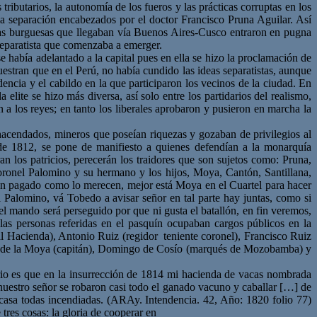
ributarios, la autonomía de los fueros y las prácticas corruptas en los
n la separación encabezados por el doctor Francisco Pruna Aguilar. Así
eas burguesas que llegaban vía Buenos Aires-Cusco entraron en pugna
 separatista que comenzaba a emerger.
 había adelantado a la capital pues en ella se hizo la proclamación de
stran que en el Perú, no había cundido las ideas separatistas, aunque
encia y el cabildo en la que participaron los vecinos de la ciudad. En
elite se hizo más diversa, así solo entre los partidarios del realismo,
n a los reyes; en tanto los liberales aprobaron y pusieron en marcha la
, hacendados, mineros que poseían riquezas y gozaban de privilegios al
 de 1812, se pone de manifiesto a quienes defendían a la monarquía
an los patricios, perecerán los traidores que son sujetos como: Pruna,
oronel Palomino y su hermano y los hijos, Moya, Cantón, Santillana,
en pagado como lo merecen, mejor está Moya en el Cuartel para hacer
Palomino, vá Tobedo a avisar señor en tal parte hay juntas, como si
el mando será perseguido por que ni gusta el batallón, en fin veremos,
as personas referidas en el pasquín ocupaban cargos públicos en la
al Hacienda), Antonio Ruiz (regidor teniente coronel), Francisco Ruiz
nte de la Moya (capitán), Domingo de Cosío (marqués de Mozobamba) y
orio es que en la insurrección de 1814 mi hacienda de vacas nombrada
nuestro señor se robaron casi todo el ganado vacuno y caballar […] de
 casa todas incendiadas. (ARAy. Intendencia. 42, Año: 1820 folio 77)
tres cosas: la gloria de cooperar en