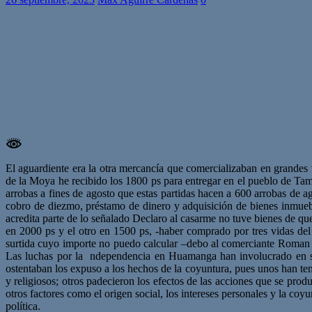
El aguardiente era la otra mercancía que comercializaban en grande
de la Moya he recibido los 1800 ps para entregar en el pueblo de Ta
arrobas a fines de agosto que estas partidas hacen a 600 arrobas de a
cobro de diezmo, préstamo de dinero y adquisición de bienes inmuebl
acredita parte de lo señalado Declaro al casarme no tuve bienes de q
en 2000 ps y el otro en 1500 ps, -haber comprado por tres vidas de
surtida cuyo importe no puedo calcular –debo al comerciante Roman Bo
Las luchas por la ndependencia en Huamanga han involucrado en su d
ostentaban los expuso a los hechos de la coyuntura, pues unos han ten
y religiosos; otros padecieron los efectos de las acciones que se prod
otros factores como el origen social, los intereses personales y la coyu
política.