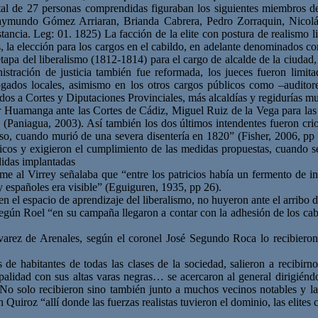
al de 27 personas comprendidas figuraban los siguientes miembros de 
ymundo Gómez Arriaran, Brianda Cabrera, Pedro Zorraquin, Nicolás
ncia. Leg: 01. 1825) La facción de la elite con postura de realismo li
s, la elección para los cargos en el cabildo, en adelante denominados 
etapa del liberalismo (1812-1814) para el cargo de alcalde de la ciudad
stración de justicia también fue reformada, los jueces fueron limita
dos locales, asimismo en los otros cargos públicos como –auditores
dos a Cortes y Diputaciones Provinciales, más alcaldías y regidurías mu
por Huamanga ante las Cortes de Cádiz, Miguel Ruiz de la Vega para las
4 (Paniagua, 2003). Así también los dos últimos intendentes fueron c
o, cuando murió de una severa disentería en 1820” (Fisher, 2006, pp 1
os y exigieron el cumplimiento de las medidas propuestas, cuando se l
didas implantadas
 al Virrey señalaba que “entre los patricios había un fermento de ins
 y españoles era visible” (Eguiguren, 1935, pp 26).
 el espacio de aprendizaje del liberalismo, no huyeron ante el arribo de
según Roel “en su campaña llegaron a contar con la adhesión de los 
rez de Arenales, según el coronel José Segundo Roca lo recibieron 
s de habitantes de todas las clases de la sociedad, salieron a recibi
lidad con sus altas varas negras… se acercaron al general dirigiéndol
 No solo recibieron sino también junto a muchos vecinos notables y la
n Quiroz “allí donde las fuerzas realistas tuvieron el dominio, las elites 