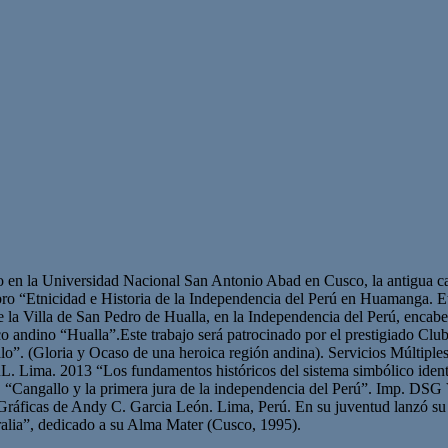
 en la Universidad Nacional San Antonio Abad en Cusco, la antigua ca
 Libro “Etnicidad e Historia de la Independencia del Perú en Huamanga.
os de la Villa de San Pedro de Hualla, en la Independencia del Perú, e
tico andino “Hualla”.Este trabajo será patrocinado por el prestigiado 
 (Gloria y Ocaso de una heroica región andina). Servicios Múltiples
RL. Lima. 2013 “Los fundamentos históricos del sistema simbólico ident
 “Cangallo y la primera jura de la independencia del Perú”. Imp. DSG
ráficas de Andy C. Garcia León. Lima, Perú. En su juventud lanzó su p
alia”, dedicado a su Alma Mater (Cusco, 1995).