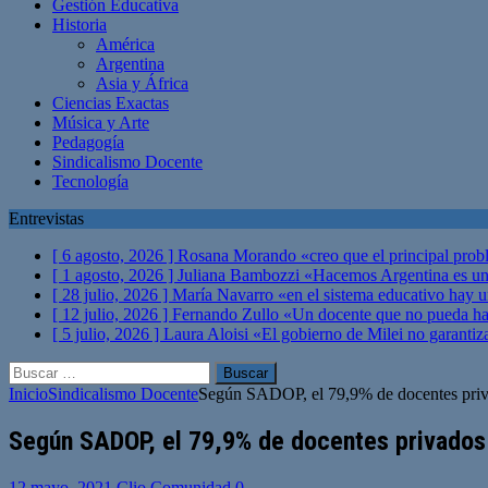
Gestión Educativa
Historia
América
Argentina
Asia y África
Ciencias Exactas
Música y Arte
Pedagogía
Sindicalismo Docente
Tecnología
Entrevistas
[ 6 agosto, 2026 ]
Rosana Morando «creo que el principal probl
[ 1 agosto, 2026 ]
Juliana Bambozzi «Hacemos Argentina es una
[ 28 julio, 2026 ]
María Navarro «en el sistema educativo hay 
[ 12 julio, 2026 ]
Fernando Zullo «Un docente que no pueda hacer
[ 5 julio, 2026 ]
Laura Aloisi «El gobierno de Milei no garanti
Buscar:
Inicio
Sindicalismo Docente
Según SADOP, el 79,9% de docentes priva
Según SADOP, el 79,9% de docentes privados 
12 mayo, 2021
Clio Comunidad
0