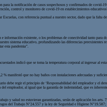
ón para la notificación de casos sospechosos y confirmados de covid-19 
vención, control y monitoreo de covid-19 en establecimientos educativos
r Escuelas, con referencia puntual a nuestro sector, dado que la falta de
n e información existente, o los problemas de conectividad tanto para d
nuestro sistema educativo, profundizando las diferencias preexistentes re
tar esta pandemia”.
cuestados indicó que se toma la temperatura corporal al ingresar al est
1,2 % manifestó que no hay baños con instalaciones adecuadas y suficient
io debe regir el principio de ‘Responsabilidad del empleador y el derech
a del empleador, al igual que la garantía de indemnidad, que es inherent
abajo y salud no estuvieran garantizadas, serán de aplicación los arts. 7
 Riesgos del Trabajo N°24.557 y la ley de Seguridad e Higiene N°19.587; s