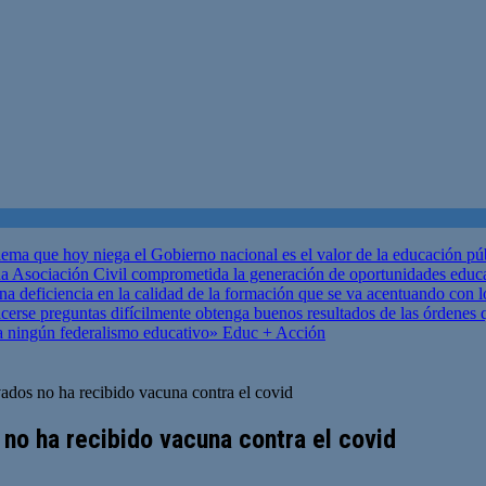
ema que hoy niega el Gobierno nacional es el valor de la educación p
 Asociación Civil comprometida la generación de oportunidades educ
una deficiencia en la calidad de la formación que se va acentuando c
se preguntas difícilmente obtenga buenos resultados de las órdenes que
za ningún federalismo educativo»
Educ + Acción
dos no ha recibido vacuna contra el covid
no ha recibido vacuna contra el covid