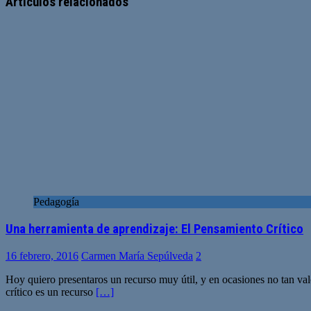
Artículos relacionados
Pedagogía
Una herramienta de aprendizaje: El Pensamiento Crítico
16 febrero, 2016
Carmen María Sepúlveda
2
Hoy quiero presentaros un recurso muy útil, y en ocasiones no tan val
crítico es un recurso
[…]