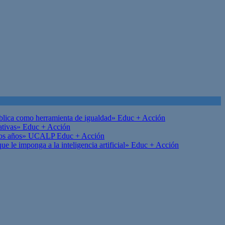
ública como herramienta de igualdad»
Educ + Acción
ativas»
Educ + Acción
on los años» UCALP
Educ + Acción
 le imponga a la inteligencia artificial»
Educ + Acción