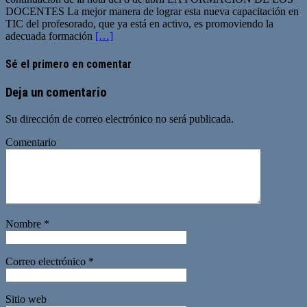
DOCENTES La mejor manera de lograr esta nueva capacitación en
TIC del profesorado, que ya está en activo, es promoviendo la
adecuada formación
[…]
Sé el primero en comentar
Deja un comentario
Su dirección de correo electrónico no será publicada.
Comentario
Nombre
*
Correo electrónico
*
Sitio web