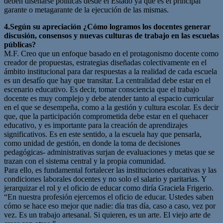
deben diseñarse políticas desde el Estado ya que es el principal
garante o metagarante de la ejecución de las mismas.
4.Según su apreciación ¿Cómo logramos los docentes generar
discusión, consensos y nuevas culturas de trabajo en las escuelas
públicas?
M.F. Creo que un enfoque basado en el protagonismo docente como
creador de propuestas, estrategias diseñadas colectivamente en el
ámbito institucional para dar respuestas a la realidad de cada escuela
es un desafío que hay que transitar. La centralidad debe estar en el
escenario educativo. Es decir, tomar consciencia que el trabajo
docente es muy complejo y debe atender tanto al espacio curricular
en el que se desempeña, como a la gestión y cultura escolar. Es decir
que, que la participación comprometida debe estar en el quehacer
educativo, y es importante para la creación de aprendizajes
significativos. Es en este sentido, a la escuela hay que pensarla,
como unidad de gestión, en donde la toma de decisiones
pedagógicas- administrativas surjan de evaluaciones y metas que se
trazan con el sistema central y la propia comunidad.
Para ello, es fundamental fortalecer las instituciones educativas y las
condiciones laborales docentes y no solo el salario y paritarias. Y
jerarquizar el rol y el oficio de educar como diría Graciela Frigerio.
“En nuestra profesión ejercemos el oficio de educar. Ustedes saben
cómo se hace eso mejor que nadie: día tras día, caso a caso, vez por
vez. Es un trabajo artesanal. Si quieren, es un arte. El viejo arte de