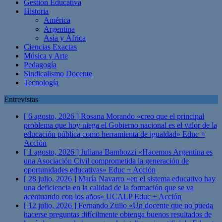
Gestión Educativa
Historia
América
Argentina
Asia y África
Ciencias Exactas
Música y Arte
Pedagogía
Sindicalismo Docente
Tecnología
Entrevistas
[ 6 agosto, 2026 ]
Rosana Morando «creo que el principal
problema que hoy niega el Gobierno nacional es el valor de la
educación pública como herramienta de igualdad»
Educ +
Acción
[ 1 agosto, 2026 ]
Juliana Bambozzi «Hacemos Argentina es
una Asociación Civil comprometida la generación de
oportunidades educativas»
Educ + Acción
[ 28 julio, 2026 ]
María Navarro «en el sistema educativo hay
una deficiencia en la calidad de la formación que se va
acentuando con los años» UCALP
Educ + Acción
[ 12 julio, 2026 ]
Fernando Zullo «Un docente que no pueda
hacerse preguntas difícilmente obtenga buenos resultados de