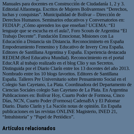
Manuales para docentes en Construcción de Ciudadanía 1, 2 y 3.
Editorial Alfaomega. Escritos de Mujeres Bolivarenses “Derechos,
luchas y conquistas”. Municipalidad de Bolívar – Dirección de
Derechos Humanos. Seminarios educativos y Conversatorios en:
FEDIAP: ¿Cómo aprenden los que enseñan? UCEMA: “El
lenguaje que se escucha en el aula?, Foro Scouts de Argentina “El
Trabajo Decente”. Fundación Emocionar, Misiones con La
Educación a Distancia sin Distancia. Reconocimineto en España
Empoderamiento Femenino y Educativo de Invery Crea España.
Editores de Santillana Argentina y España. Experiencia destacada
REDEM (Red Educativa Mundial). Reconocimiento en el portal
EducAR al trabajo realizado en el blog Clio y sus Secretos.
Distinguida por el Diario Clarín entre los 13 docentes del año 2013.
Nombrado entre los 10 blogs favoritos. Editores de Santillana
España. Talleres Pre Universitario sobre Pensamiento Social en el
Colegio San Cayetano, La Plata. Coordinadora del Departamento de
Ciencias Sociales colegio San Cayetano de La Plata. En Argentina
Publicaciones en: Bolívar Hoy, Cuarto Poder de Formosa, Cinco
Días, NCN, Cuarto Poder (Formosa) CadenaBA y El Palomar
Diario. Diario Clarín y La Nación notas de opinión. En España
publicaciones en las revistas ONLINE Magisterio, INED 21,
“Intrahistoria” y “Papel de Periódico”.
Sitio
Facebook
Twitter
YouTube
web
Artículos relacionados