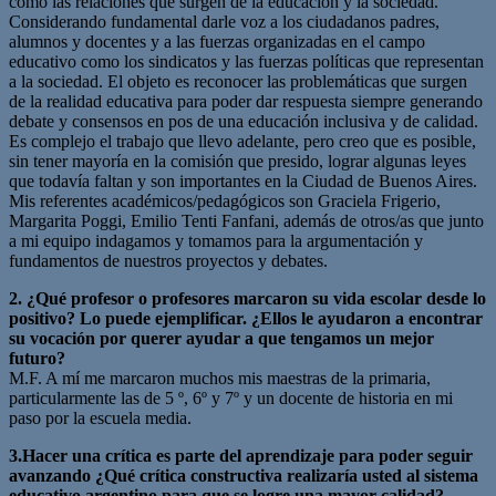
como las relaciones que surgen de la educación y la sociedad.
Considerando fundamental darle voz a los ciudadanos padres,
alumnos y docentes y a las fuerzas organizadas en el campo
educativo como los sindicatos y las fuerzas políticas que representan
a la sociedad. El objeto es reconocer las problemáticas que surgen
de la realidad educativa para poder dar respuesta siempre generando
debate y consensos en pos de una educación inclusiva y de calidad.
Es complejo el trabajo que llevo adelante, pero creo que es posible,
sin tener mayoría en la comisión que presido, lograr algunas leyes
que todavía faltan y son importantes en la Ciudad de Buenos Aires.
Mis referentes académicos/pedagógicos son Graciela Frigerio,
Margarita Poggi, Emilio Tenti Fanfani, además de otros/as que junto
a mi equipo indagamos y tomamos para la argumentación y
fundamentos de nuestros proyectos y debates.
2. ¿Qué profesor o profesores marcaron su vida escolar desde lo
positivo? Lo puede ejemplificar. ¿Ellos le ayudaron a encontrar
su vocación por querer ayudar a que tengamos un mejor
futuro?
M.F. A mí me marcaron muchos mis maestras de la primaria,
particularmente las de 5 º, 6º y 7º y un docente de historia en mi
paso por la escuela media.
3.Hacer una crítica es parte del aprendizaje para poder seguir
avanzando ¿Qué crítica constructiva realizaría usted al sistema
educativo argentino para que se logre una mayor calidad?