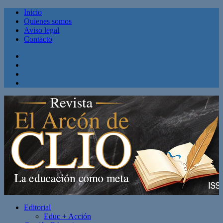
Inicio
Quienes somos
Aviso legal
Contacto
Facebook
Twitter
Linkedin
Youtube
Editorial
Educ + Acción