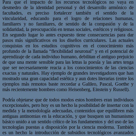
Para que el impacto de los recursos tecnológicos no vaya en
des
medro de la identidad personal y del desarrollo armónico de
facultades, es preciso forta
lecer también el sentido de la
vincularidad
, educando para el logro de relaciones huma
nas,
familiares y no familiares, de sentido de la compasión y de la
solidaridad, la pre
ocupación en temas sociales, estéticos y religiosos.
En segundo lugar lo antes expuesto tiene consecuencias para dar
pasos más significati
vos en los
diseños curriculares
. Las actuales
conquistas en los estudios cognitivos en el
conocimiento más
profundo de la llamada “flexibilidad neuronal” y en el potencial de
aprendizaje de cada individuo humano, debilitan el antiguo prejuicio
de que una mente
sensible para las letras la poesía y las artes tenga
que ser necesariamente reacia a los
conocimientos de las ciencias
exactas y naturales. Hay ejemplo de grandes investigado
res que han
mostrado una gran capacidad estética y aun dotes literarias (entre los
ejem
plos más remotos baste recordar a Galileo, Pascal, Goethe y
más recientemente hombres
como Heisenberg, Einstein y Russell).
Podría objetarse que de todos modos estos hom
bres eran individuos
excepcionales, pero hoy es un hecho la posibilidad de insertar con
la
medida y la metodología adecuadas, contenidos que equilibren más
antiguas antino
mias en la educación, y que busquen un humanismo
básico unido a un sentido crítico de
los fundamentos y del uso de las
tecnologías puestas a disposición por la ciencia mo
derna.
También
es un hecho la introducción de subsidios tecnológicos avanzados