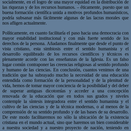
socialmente, en el logro de una mayor equidad en la distribución de
las riquezas
y de los recursos humanos.
–
éticamente, puesto que un
buena formación científica unida a motivos profundos
humanísticos,
podría subsanar más fácilmente algunas de las lacras morales que
nos afligen actualmente.
Políticamente, en cuanto facilitaría el paso hacia una democracia con
mayor es
tabilidad institucional y con más fuerte sentido de los
derechos de la persona.
Añadamos finalmente que desde
el punto de
vista cristiano
, esta simbiosis entre el sen
tido humanista y el
desarrollo equilibrado de los recursos científicos y técnicos es
ple
namente acorde con las enseñanzas de la Iglesia. Es un falso
lugar común contraponer
las creencias religiosas al sentido profundo
y humano de las ciencias.
En conclusión, cuantos venimos de una
tradición que ha subrayado mucho la necesidad
de una educación
entendida como formación de la personalidad y de la plenitud de
vida,
hemos de tomar mayor conciencia de la posibilidad y del deber
de superar antiguas di
cotomías y acceder a una concepción
renovada de la educación que en todos sus grados
y niveles
contemple la síntesis integradora entre el sentido humanista y el
cultivo de las
ciencias y de la técnica modernas, o al menos de la
comprensión de su sentido profundo
y de las bases de su desarrollo.
De este modo facilitaremos no sólo la ubicación de la
existencia
cristiana en el mundo actual, sino que haremos un bien considerable
a nuestra
sociedad y a nuestro proyecto de nación, teniendo en