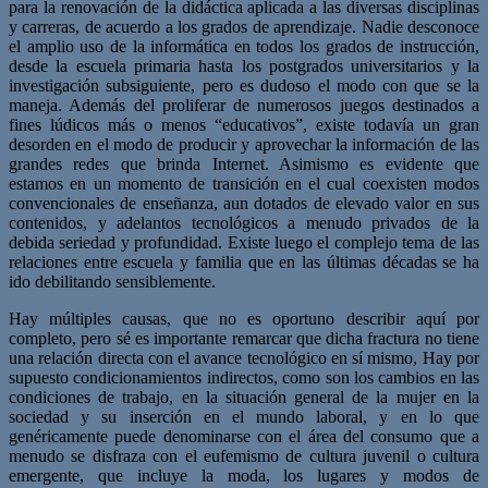
para la
reno
vación de la didáctica
aplicada a las diversas disciplinas
y carreras, de acuerdo a los
grados de aprendizaje. Nadie desconoce
el amplio uso de la informática en todos los
grados de instrucción,
desde la escuela primaria hasta los postgrados universitarios y la
investigación subsiguiente, pero es dudoso el modo con que se la
maneja. Además del
proliferar de numerosos juegos destinados a
fines lúdicos más o menos “educativos”,
existe todavía un gran
desorden en el modo de producir y aprovechar la información de
las
grandes redes que brinda
Internet
. Asimismo es evidente que
estamos en un momen
to de transición en el cual coexisten modos
convencionales de enseñanza, aun dotados
de elevado valor en sus
contenidos, y adelantos tecnológicos a menudo privados de la
debida seriedad y profundidad.
Existe luego el complejo tema de las
relaciones entre escuela y familia
que en las últi
mas décadas se ha
ido debilitando sensiblemente.
Hay múltiples causas, que no es opor
tuno describir aquí por
completo, pero sé es importante remarcar que dicha fractura no
tiene
una relación directa con el avance tecnológico en sí mismo, Hay por
supuesto
condicionamientos indirectos, como son los cambios en las
condiciones de trabajo, en la
situación general de la mujer en la
sociedad y su inserción en el mundo laboral, y en lo
que
genéricamente puede denominarse con el área del consumo que a
menudo se disfra
za con el eufemismo de cultura juvenil o cultura
emergente, que incluye la moda, los
lugares y modos de