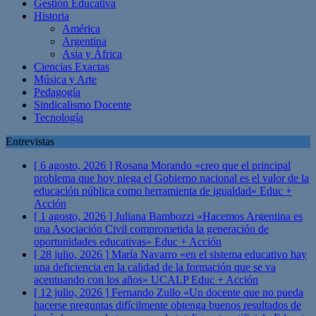
Gestión Educativa
Historia
América
Argentina
Asia y África
Ciencias Exactas
Música y Arte
Pedagogía
Sindicalismo Docente
Tecnología
Entrevistas
[ 6 agosto, 2026 ]
Rosana Morando «creo que el principal
problema que hoy niega el Gobierno nacional es el valor de la
educación pública como herramienta de igualdad»
Educ +
Acción
[ 1 agosto, 2026 ]
Juliana Bambozzi «Hacemos Argentina es
una Asociación Civil comprometida la generación de
oportunidades educativas»
Educ + Acción
[ 28 julio, 2026 ]
María Navarro «en el sistema educativo hay
una deficiencia en la calidad de la formación que se va
acentuando con los años» UCALP
Educ + Acción
[ 12 julio, 2026 ]
Fernando Zullo «Un docente que no pueda
hacerse preguntas difícilmente obtenga buenos resultados de