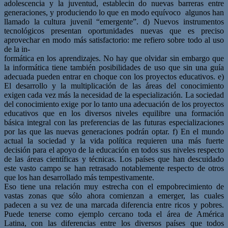
adolescencia y la juventud, establecin
do nuevas barreras entre
generaciones, y produciendo lo que en modo equívoco
algunos han
llamado la cultura juvenil “emergente”.
d)
Nuevos instrumentos
tecnológicos presentan oportunidades nuevas que es preci
so
aprovechar en modo más satisfactorio: me refiero sobre todo al uso
de la in-
formática en los aprendizajes. No hay que olvidar sin embargo que
la informáti
ca tiene también posibilidades de uso que sin una guía
adecuada pueden entrar
en choque con los proyectos educativos.
e)
El desarrollo y la multiplicación de las áreas del conocimiento
exigen cada vez
más la necesidad de la especialización. La sociedad
del conocimiento exige por
lo tanto una adecuación de los proyectos
educativos que en los diversos niveles
equilibre una formación
básica integral con las preferencias de las futuras espe
cializaciones
por las que las nuevas generaciones podrán optar.
f) En el mundo
actual la sociedad y la vida política requieren una más fuerte
decisión para el apoyo de la educación en todos sus niveles respecto
de las áreas
científicas y técnicas. Los países que han descuidado
este vasto campo se han retra
sado notablemente respecto de otros
que los han desarrollado más tempestivamente.
Eso tiene una relación muy estrecha con el empobrecimiento de
vastas zonas que só
lo ahora comienzan a emerger, las cuales
padecen a su vez de una marcada diferen
cia entre ricos y pobres.
Puede tenerse como ejemplo cercano toda el área de Améri
ca
Latina, con las diferencias entre los diversos países que todos