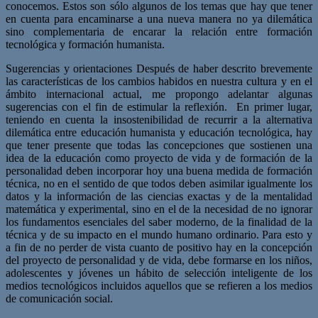
conocemos.
Estos son sólo algunos de los temas que hay que tener
en cuenta para encaminarse a
una nueva manera no ya dilemática
sino complementaria
de encarar la relación en
tre formación
tecnológica y formación humanista.
Sugerencias y orientaciones
Después de haber descrito brevemente
las características de los cambios habidos en
nuestra cultura y en el
ámbito internacional actual, me propongo adelantar algunas
suge
rencias con el fin de estimular la reflexión.
En primer lugar,
teniendo en cuenta la insostenibilidad de recurrir a la alternativa
dile
mática entre educación humanista y educación tecnológica, hay
que tener presente que
todas las concepciones que sostienen una
idea de la educación como proyecto de vida y
de formación de la
personalidad deben incorporar hoy una buena medida de formación
técnica, no en el sentido de que todos deben asimilar igualmente los
datos y la informa
ción de las ciencias exactas y de la mentalidad
matemática y experimental, sino en el de
la necesidad de no ignorar
los fundamentos esenciales del saber moderno, de la finali
dad de la
técnica y de su impacto en el mundo humano ordinario. Para esto y
a fin de no
perder de vista cuanto de positivo hay en la concepción
del proyecto de personalidad y
de vida, debe formarse en los niños,
adolescentes y jóvenes un hábito de
selección inte
ligente
de los
medios tecnológicos incluidos aquellos que se refieren a los medios
de
comunicación social.