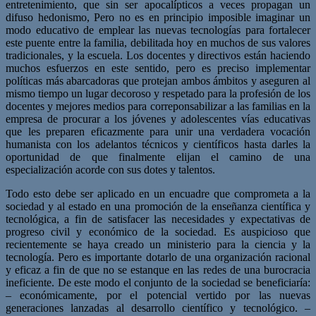
entretenimiento, que sin ser apocalípticos a veces propagan un
difu
so hedonismo,
Pero no es en principio imposible imaginar un
modo educativo de emplear las nuevas
tecnologías para fortalecer
este puente entre la familia, debilitada hoy en muchos de sus
valores
tradicionales, y la escuela. Los docentes y directivos están haciendo
muchos
esfuerzos en este sentido, pero es preciso implementar
políticas más abarcadoras que
protejan ambos ámbitos y aseguren al
mismo tiempo un lugar decoroso y respetado para
la profesión de los
docentes y mejores medios para correponsabilizar a las familias en la
empresa de procurar a los jóvenes y adolescentes vías educativas
que les preparen efi
cazmente para unir una verdadera vocación
humanista con los adelantos técnicos y cien
tíficos hasta darles la
oportunidad de que finalmente elijan el camino de una
especiali
zación acorde con sus dotes y talentos.
Todo esto debe ser aplicado en un encuadre que comprometa a la
sociedad y al estado
en una promoción de la enseñanza científica y
tecnológica, a fin de satisfacer las nece
sidades y expectativas de
progreso civil y económico de la sociedad. Es auspicioso que
recientemente se haya creado un ministerio para la ciencia y la
tecnología. Pero es im
portante dotarlo de una organización racional
y eficaz a fin de que no se estanque en las
redes de una burocracia
ineficiente. De este modo el conjunto de la sociedad se benefi
ciaría:
–
económicamente, por el potencial vertido por las nuevas
generaciones lanzadas
al desarrollo científico y tecnológico.
–