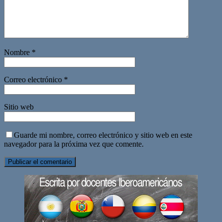
Nombre
*
Correo electrónico
*
Sitio web
Guarde mi nombre, correo electrónico y sitio web en este
navegador para la próxima vez que comente.