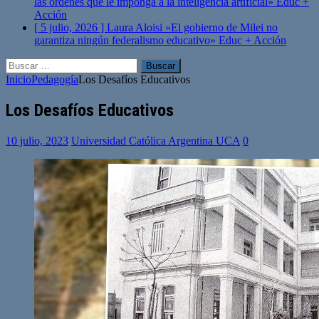
las órdenes que le imponga a la inteligencia artificial»
Educ +
Acción
[ 5 julio, 2026 ]
Laura Aloisi «El gobierno de Milei no
garantiza ningún federalismo educativo»
Educ + Acción
Buscar:
Inicio
Pedagogía
Los Desafíos Educativos
Los Desafíos Educativos
10 julio, 2023
Universidad Católica Argentina UCA
0