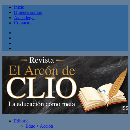
Inicio
Quienes somos
Aviso legal
Contacto
Facebook
Twitter
Linkedin
Youtube
Editorial
Educ + Acción