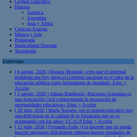
Gestión Educativa
Historia
América
Argentina
Asia y África
Ciencias Exactas
Música y Arte
Pedagogía
Sindicalismo Docente
Tecnología
Entrevistas
[ 6 agosto, 2026 ]
Rosana Morando «creo que el principal
problema que hoy niega el Gobierno nacional es el valor de la
educación pública como herramienta de igualdad»
Educ +
Acción
[ 1 agosto, 2026 ]
Juliana Bambozzi «Hacemos Argentina es
una Asociación Civil comprometida la generación de
oportunidades educativas»
Educ + Acción
[ 28 julio, 2026 ]
María Navarro «en el sistema educativo hay
una deficiencia en la calidad de la formación que se va
acentuando con los años» UCALP
Educ + Acción
[ 12 julio, 2026 ]
Fernando Zullo «Un docente que no pueda
hacerse preguntas difícilmente obtenga buenos resultados de