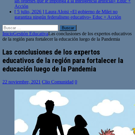
las órdenes que le imponga a la inteligencia artificial»
Educ +
Acción
[ 5 julio, 2026 ]
Laura Aloisi «El gobierno de Milei no
garantiza ningún federalismo educativo»
Educ + Acción
Buscar:
Inicio
Gestión Educativa
Las conclusiones de los expertos educativos
de la región para fortalecer la educación luego de la Pandemia
Las conclusiones de los expertos
educativos de la región para fortalecer la
educación luego de la Pandemia
22 noviembre, 2021
Clio Comunidad
0