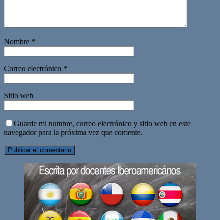
Nombre
*
Correo electrónico
*
Sitio web
Guarde mi nombre, correo electrónico y sitio web en este
navegador para la próxima vez que comente.