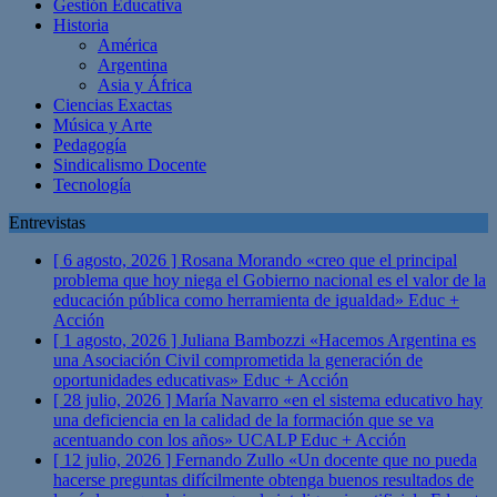
Gestión Educativa
Historia
América
Argentina
Asia y África
Ciencias Exactas
Música y Arte
Pedagogía
Sindicalismo Docente
Tecnología
Entrevistas
[ 6 agosto, 2026 ]
Rosana Morando «creo que el principal
problema que hoy niega el Gobierno nacional es el valor de la
educación pública como herramienta de igualdad»
Educ +
Acción
[ 1 agosto, 2026 ]
Juliana Bambozzi «Hacemos Argentina es
una Asociación Civil comprometida la generación de
oportunidades educativas»
Educ + Acción
[ 28 julio, 2026 ]
María Navarro «en el sistema educativo hay
una deficiencia en la calidad de la formación que se va
acentuando con los años» UCALP
Educ + Acción
[ 12 julio, 2026 ]
Fernando Zullo «Un docente que no pueda
hacerse preguntas difícilmente obtenga buenos resultados de