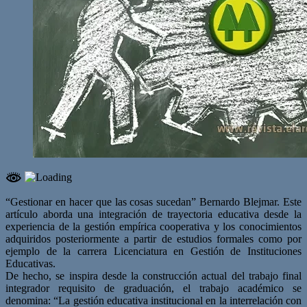
“Gestionar en hacer que las cosas sucedan” Bernardo Blejmar. Este
artículo aborda una integración de trayectoria educativa desde la
experiencia de la gestión empírica cooperativa y los conocimientos
adquiridos posteriormente a partir de estudios formales como por
ejemplo de la carrera Licenciatura en Gestión de Instituciones
Educativas.
De hecho, se inspira desde la construcción actual del trabajo final
integrador requisito de graduación, el trabajo académico se
denomina: “La gestión educativa institucional en la interrelación con