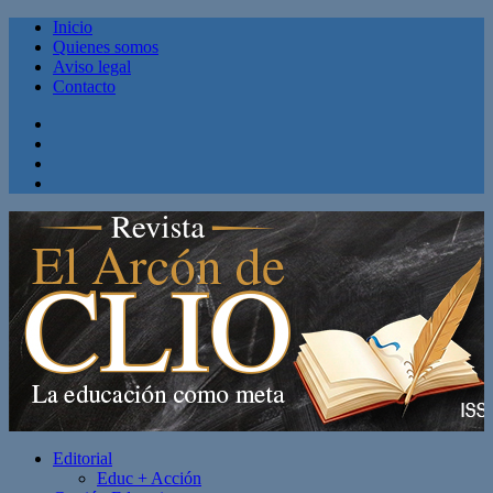
Inicio
Quienes somos
Aviso legal
Contacto
Facebook
Twitter
Linkedin
Youtube
Editorial
Educ + Acción