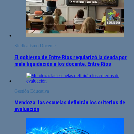
Sindicalismo Docente
El gobierno de Entre Ríos regularizó la deuda por
mala liquidación a los docente. Entre Ríos
Gestión Educativa
Mendoza: las escuelas definirán los criterios de
evaluación