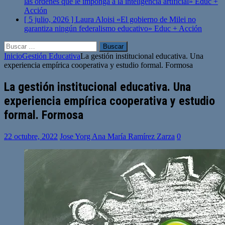
las órdenes que le imponga a la inteligencia artificial»
Educ +
Acción
[ 5 julio, 2026 ]
Laura Aloisi «El gobierno de Milei no
garantiza ningún federalismo educativo»
Educ + Acción
Buscar:
Inicio
Gestión Educativa
La gestión institucional educativa. Una
experiencia empírica cooperativa y estudio formal. Formosa
La gestión institucional educativa. Una
experiencia empírica cooperativa y estudio
formal. Formosa
22 octubre, 2022
Jose Yorg Ana María Ramírez Zarza
0