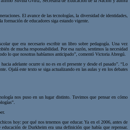
firmó Silvina Gvirtz, Secretaria de Educación de la Nación y autora
eraciones. El avance de las tecnologías, la diversidad de identidades,
 la formación de educadores siga estando vigente.
colar que era necesario escribir un libro sobre pedagogía. Una vez
ambién de mucha responsabilidad. Por esa razón, sentimos la necesidad
todo lo que nosotras habíamos anticipado”, comentó Victoria Abregú.
hacia adelante ocurre si no es en el presente y desde el pasado”. “Lo
te. Ojalá este texto se siga actualizando en las aulas y en los debates
cnología nos puso en un lugar distinto. Tuvimos que pensar en cómo
ologías”.
er.
s chicos hoy: por qué nos tenemos que educar. Ya en el 2006, antes de
e educación de Durkheim era una definición que había que repensar.