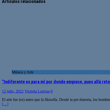
web
Artículos relacionados
Música y Arte
“Indiferente es para mí por donde empiece, pues allá reto
12 julio, 2022
Victoria Larrosa
0
El arte fue (es) antes que la filosofía. Desde la pre-historia, los hom
[…]