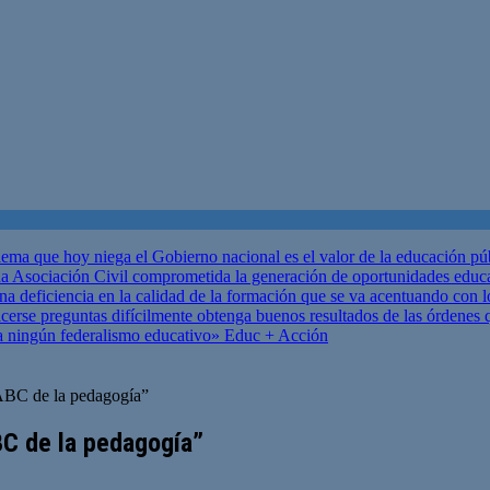
ema que hoy niega el Gobierno nacional es el valor de la educación p
 Asociación Civil comprometida la generación de oportunidades educ
una deficiencia en la calidad de la formación que se va acentuando c
se preguntas difícilmente obtenga buenos resultados de las órdenes que
za ningún federalismo educativo»
Educ + Acción
ABC de la pedagogía”
BC de la pedagogía”