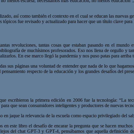
no menos escuela; necesitamos más educación, no menos educación”, a
lizado, así como también el contexto en el cual se educan las nuevas gen
s tópicos fue revisado y actualizado para hacer que un título clave para
ntas revoluciones, tantas cosas que estaban pasando en el mundo es
 bibliografía de muchísimos profesorados. Eso nos llena de orgullo y t
lizarlos. En ese marco llegó la pandemia y nos puso patas para arriba 
 todas sus páginas una voluntad de entender que nada de lo que hagamos 
l pensamiento respecto de la educación y los grandes desafíos del presen
ue escribieron la primera edición en 2006 fue la tecnología: “La te
s para que sean consumidores inteligentes y productores de nuevas tecn
 en jaque la relevancia de la escuela como espacio privilegiado del sab
os en este libro el desafío de encarar la pregunta que se hacen mucho
y lejos del chat GPT-3 y GPT-4, pensábamos que aquella definición d