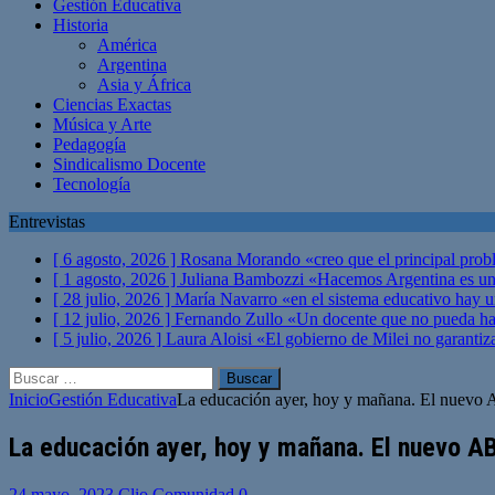
Gestión Educativa
Historia
América
Argentina
Asia y África
Ciencias Exactas
Música y Arte
Pedagogía
Sindicalismo Docente
Tecnología
Entrevistas
[ 6 agosto, 2026 ]
Rosana Morando «creo que el principal probl
[ 1 agosto, 2026 ]
Juliana Bambozzi «Hacemos Argentina es una
[ 28 julio, 2026 ]
María Navarro «en el sistema educativo hay 
[ 12 julio, 2026 ]
Fernando Zullo «Un docente que no pueda hacer
[ 5 julio, 2026 ]
Laura Aloisi «El gobierno de Milei no garanti
Buscar:
Inicio
Gestión Educativa
La educación ayer, hoy y mañana. El nuevo 
La educación ayer, hoy y mañana. El nuevo A
24 mayo, 2023
Clio Comunidad
0