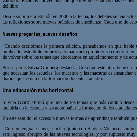
valorado. Estamos convencidas de que hoy necesitamos más escuela, 
del libro.
Desde su primera edición en 2006 a la fecha, los debates se han actua
las reflexiones sobre nuevas prácticas de enseñanza. Cada uno de esto
Nuevas preguntas, nuevos desafíos
“Cuando escribimos la primera edición, pensábamos en que había ta
publicado, este título empezó a tomar vuelo propio y se convirtió en
de volver sobre los temas que abordamos en aquel momento y de actua
Por su parte, Silvia Grinberg destacó: “Creo que este libro tiene en
que necesitan las escuelas, los maestros y las maestras es ensanchar e
diarios que se dan en la formación docente”, añadió.
Una educación más horizontal
Silvina Gvirtz afirmó que uno de los temas que más cambió desde q
incluirla en la escuela y así acompañar la formación de los ciudadano
En este sentido, el acceso a nuevas formas de aprendizaje también puso
“Con un lenguaje llano, sencillo, junto con Silvia y Victoria asumim
este ingreso abrupto de las nuevas tecnologías, y por supuesto mu