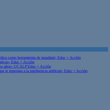
ública como herramienta de igualdad»
Educ + Acción
ativas»
Educ + Acción
on los años» UCALP
Educ + Acción
 le imponga a la inteligencia artificial»
Educ + Acción