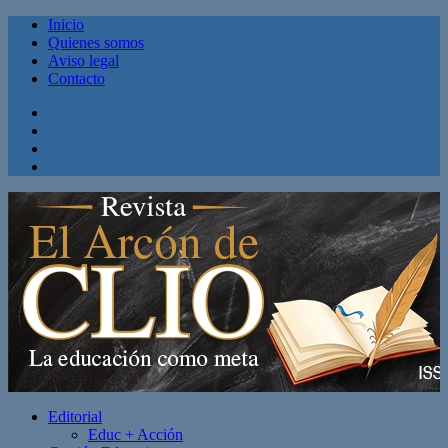
Inicio
Quienes somos
Aviso legal
Contacto
Facebook
Twitter
Linkedin
Youtube
Editorial
Educ + Acción