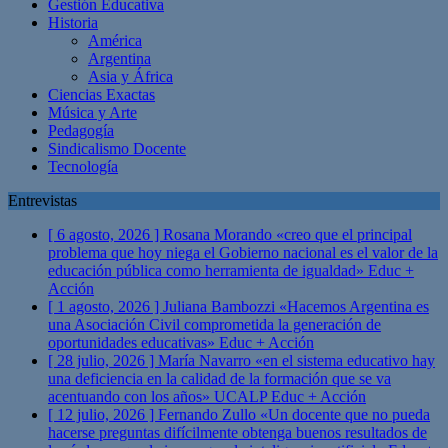
Gestión Educativa
Historia
América
Argentina
Asia y África
Ciencias Exactas
Música y Arte
Pedagogía
Sindicalismo Docente
Tecnología
Entrevistas
[ 6 agosto, 2026 ]
Rosana Morando «creo que el principal
problema que hoy niega el Gobierno nacional es el valor de la
educación pública como herramienta de igualdad»
Educ +
Acción
[ 1 agosto, 2026 ]
Juliana Bambozzi «Hacemos Argentina es
una Asociación Civil comprometida la generación de
oportunidades educativas»
Educ + Acción
[ 28 julio, 2026 ]
María Navarro «en el sistema educativo hay
una deficiencia en la calidad de la formación que se va
acentuando con los años» UCALP
Educ + Acción
[ 12 julio, 2026 ]
Fernando Zullo «Un docente que no pueda
hacerse preguntas difícilmente obtenga buenos resultados de