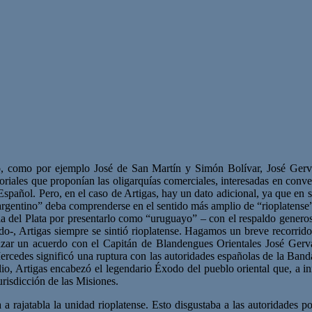
no, como por ejemplo José de San Martín y Simón Bolívar, José Ger
rritoriales que proponían las oligarquías comerciales, interesadas en conv
Español. Pero, en el caso de Artigas, hay un dato adicional, ya que en 
argentino” deba comprenderse en el sentido más amplio de “rioplatense
 orilla del Plata por presentarlo como “uruguayo” – con el respaldo gene
do-, Artigas siempre se sintió rioplatense. Hagamos un breve recorrid
r un acuerdo con el Capitán de Blandengues Orientales José Gervasio
cedes significó una ruptura con las autoridades españolas de la Banda 
Elio, Artigas encabezó el legendario Éxodo del pueblo oriental que, a i
risdicción de las Misiones.
 a rajatabla la unidad rioplatense. Esto disgustaba a las autoridades p