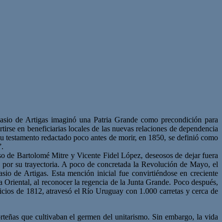
vasio de Artigas imaginó una Patria Grande como precondición para
ertirse en beneficiarias locales de las nuevas relaciones de dependencia
su testamento redactado poco antes de morir, en 1850, se definió como
”.
roso de Bartolomé Mitre y Vicente Fidel López, deseosos de dejar fuera
o por su trayectoria. A poco de concretada la Revolución de Mayo, el
 de Artigas. Esta mención inicial fue convirtiéndose en creciente
Oriental, al reconocer la regencia de la Junta Grande. Poco después,
nicios de 1812, atravesó el Río Uruguay con 1.000 carretas y cerca de
orteñas que cultivaban el germen del unitarismo. Sin embargo, la vida