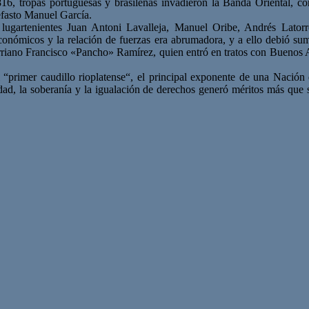
16, tropas portuguesas y brasileñas invadieron la Banda Oriental, c
nefasto Manuel García.
lugartenientes Juan Antoni Lavalleja, Manuel Oribe, Andrés Lator
onómicos y la relación de fuerzas era abrumadora, y a ello debió sumar
rerriano Francisco «Pancho» Ramírez, quien entró en tratos con Buenos A
l “primer caudillo rioplatense“, el principal exponente de una Nación 
idad, la soberanía y la igualación de derechos generó méritos más que 