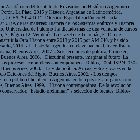
or Académico del Instituto de Revisionismo Histórico Argentino e
Perón, La Plata, 2015 y Historia Argentina en Latinoamérica,
na, UCES, 2014-1015. Director: Especialización en Historia
UBA de las materias: Historia de los Sistemas Polìticos y Historia
recho, Universidad de Palermo Ha dictado mas de una veintena de cursos
no, Ñ, Pàgina 12, Veintitrés, La Gazeta de Tucumán, El Dìa de
struir la Otra Historia entre 2013 y 2015 por AM 740, y ha sido
ario, 2014. - La historia argentina en clave nacional, federalista y
cana, Buenos Aires, 2007. - Seis lecciones de política, Prometeo,
uenos Aires, 2006. - Discutir el presente, imaginar el futuro. La
o a los procesos económicos contemporáneos, Biblos, 2004, ISBN: 950-
 Buenos Aires, 2003. - La vida política. Armas, votos y voces en la
ic,o Ediciones del Signo, Buenos Aires, 2002. - Los tiempos
gimen político liberal en la Argentina en tiempos de la organización
os, Buenos Aires, 1999. - Historia contemporánea. De la revolución
 conservador, “Estudio preliminar” y selección de fuentes, Biblos-