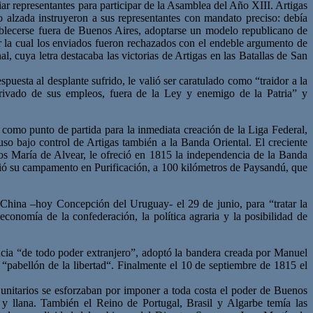
viar representantes para participar de la Asamblea del Año XIII. Artigas
o alzada instruyeron a sus representantes con mandato preciso: debía
tablecerse fuera de Buenos Aires, adoptarse un modelo republicano de
por la cual los enviados fueron rechazados con el endeble argumento de
 cuya letra destacaba las victorias de Artigas en las Batallas de San
uesta al desplante sufrido, le valió ser caratulado como “traidor a la
ivado de sus empleos, fuera de la Ley y enemigo de la Patria” y
como punto de partida para la inmediata creación de la Liga Federal,
uso bajo control de Artigas también a la Banda Oriental. El creciente
os María de Alvear, le ofreció en 1815 la independencia de la Banda
bleció su campamento en Purificación, a 100 kilómetros de Paysandú, que
 China –hoy Concepción del Uruguay- el 29 de junio, para “tratar la
economía de la confederación, la política agraria y la posibilidad de
cia “de todo poder extranjero”, adoptó la bandera creada por Manuel
“pabellón de la libertad“. Finalmente el 10 de septiembre de 1815 el
 unitarios se esforzaban por imponer a toda costa el poder de Buenos
a y llana. También el Reino de Portugal, Brasil y Algarbe temía las