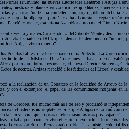
o del Primer Triunvirato, las nuevas autoridades alentaron a Artigas a en
ientes, mestizos y blancos en condiciones igualitarias, quienes a man
vincias y la creación de una confederación, cuyo gobierno debería es
más de lo que la oligarquía porteña estaba dispuesta a aceptar, razón 
oria. Paradójicamente, esa misma Asamblea aprobaría el Himno Nacional,
a contra viento y marea. Su abandono del Sitio de Montevideo, como resp
un decreto fechado en 1814, que además lo denominaba “infame, pr
on José Artigas vivo o muerto”.
 los Pueblos Libres, que lo reconoció como Protector. La Unión ofició 
l territorio de las Misiones. Un año después, la batalla de Guayabós p
Aires, por lo que, infructuosamente, el nuevo Director Supremo, Carl
. Lejos de aceptar, Artigas respaldó a los federales del Litoral y esta
ocó a la realización de un Congreso en la localidad de Arroyo de la
cial y con el extranjero, el papel de las comunidades indígenas en la 
a“.
vincia de Córdoba, fue mucho más allá de eso y proclamó la independen
tonces del federalismo rioplatense, a la que Artigas denominó como el 
 la “prevención que los más infelices sean los más privilegiados“.
as luchaba por mantener vivo el espíritu revolucionario mientras los
peas la creación de un Protectorado o bien la sumisión colonial lis