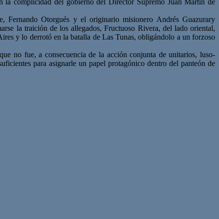
on la complicidad del gobierno del Director Supremo Juan Martín de
re, Fernando Otorgués y el originario misionero Andrés Guazurary
se la traición de los allegados, Fructuoso Rivera, del lado oriental,
ires y lo derrotó en la batalla de Las Tunas, obligándolo a un forzoso
que no fue, a consecuencia de la acción conjunta de unitarios, luso-
suficientes para asignarle un papel protagónico dentro del panteón de