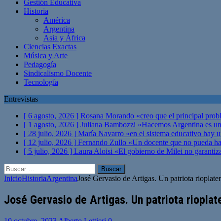
Gestión Educativa
Historia
América
Argentina
Asia y África
Ciencias Exactas
Música y Arte
Pedagogía
Sindicalismo Docente
Tecnología
Entrevistas
[ 6 agosto, 2026 ]
Rosana Morando «creo que el principal probl
[ 1 agosto, 2026 ]
Juliana Bambozzi «Hacemos Argentina es una
[ 28 julio, 2026 ]
María Navarro «en el sistema educativo hay 
[ 12 julio, 2026 ]
Fernando Zullo «Un docente que no pueda hacer
[ 5 julio, 2026 ]
Laura Aloisi «El gobierno de Milei no garanti
Buscar:
Inicio
Historia
Argentina
José Gervasio de Artigas. Un patriota rioplate
José Gervasio de Artigas. Un patriota rioplat
10 octubre, 2023
Alberto Lettieri
0