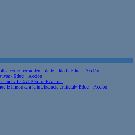
ública como herramienta de igualdad»
Educ + Acción
ativas»
Educ + Acción
on los años» UCALP
Educ + Acción
 le imponga a la inteligencia artificial»
Educ + Acción