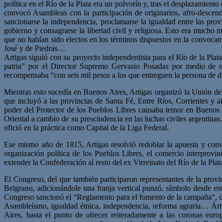
política en el Río de la Plata era un polvorín y, tras el desplazamient
convocó Asambleas con la participación de originarios, afro-descend
sancionarse la independencia, proclamarse la igualdad entre las pro
gobierno y consagrarse la libertad civil y religiosa. Esto era mucho 
que no habían sido electos en los términos dispuestos en la convocat
José y de Piedras…
Artigas siguió con su proyecto independentista para el Río de la Plat
patria” por el Director Supremo Gervasio Posadas por medio de 
recompensaba “con seis mil pesos a los que entreguen la persona de d
Mientras esto sucedía en Buenos Aires, Artigas organizó la Unión de
que incluyó a las provincias de Santa Fé, Entre Ríos, Corrientes y a
poder del Protector de los Pueblos Libres causaba temor en Buenos 
Oriental a cambio de su prescindencia en las luchas civiles argentinas
ofició en la práctica como Capital de la Liga Federal.
Ese mismo año de 1815, Artigas resolvió redoblar la apuesta y conv
organización política de los Pueblos Libres, el comercio interprovin
extender la Confederación al resto del ex Virreinato del Río de la Plat
El Congreso, del que también participaron representantes de la pro
Belgrano, adicionándole una franja vertical punzó, símbolo desde en
Congreso sancionó el “Reglamento para el fomento de la campaña“, con
Asambleísmo, igualdad étnica, independencia, reforma agraria… Ártig
Aires, hasta el punto de ofrecer reiteradamente a las coronas euro