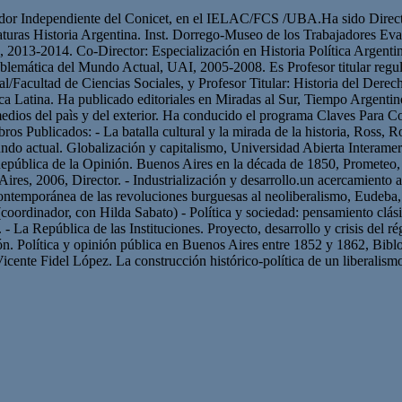
gador Independiente del Conicet, en el IELAC/FCS /UBA.Ha sido Direct
ras Historia Argentina. Inst. Dorrego-Museo de los Trabajadores Eva 
, 2013-2014. Co-Director: Especialización en Historia Política Argenti
mática del Mundo Actual, UAI, 2005-2008. Es Profesor titular regular 
ral/Facultad de Ciencias Sociales, y Profesor Titular: Historia del De
ica Latina. Ha publicado editoriales en Miradas al Sur, Tiempo Argenti
ios del paìs y del exterior. Ha conducido el programa Claves Para Con
 Publicados: - La batalla cultural y la mirada de la historia, Ross, Ros
o actual. Globalización y capitalismo, Universidad Abierta Interameri
epública de la Opinión. Buenos Aires en la década de 1850, Prometeo, B
ires, 2006, Director. - Industrialización y desarrollo.un acercamient
 contemporánea de las revoluciones burguesas al neoliberalismo, Eudeba,
coordinador, con Hilda Sabato) - Política y sociedad: pensamiento clás
- La República de las Instituciones. Proyecto, desarrollo y crisis del ré
ón. Política y opinión pública en Buenos Aires entre 1852 y 1862, Bibl
cente Fidel López. La construcción histórico-política de un liberalismo