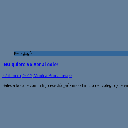
Pedagogía
¡NO quiero volver al cole!
22 febrero, 2017
Monica Bordanova
0
Sales a la calle con tu hijo ese día próximo al inicio del colegio y te