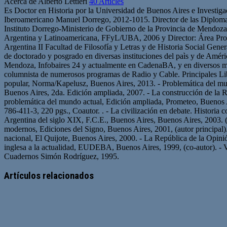
Acerca de Alberto Lettieri
40 Articles
Es Doctor en Historia por la Universidad de Buenos Aires e Investi
Iberoamericano Manuel Dorrego, 2012-1015. Director de las Diplomatu
Instituto Dorrego-Ministerio de Gobierno de la Provincia de Mendoza
Argentina y Latinoamericana, FFyL/UBA, 2006 y Director: Área Proble
Argentina II Facultad de Filosofía y Letras y de Historia Social Gene
de doctorado y posgrado en diversas instituciones del paìs y de Amér
Mendoza, Infobaires 24 y actualmente en CadenaBA, y en diversos med
columnista de numerosos programas de Radio y Cable. Principales Libros
popular, Norma/Kapelusz, Buenos Aires, 2013. - Problemática del mund
Buenos Aires, 2da. Edición ampliada, 2007. - La construcción de la R
problemática del mundo actual, Edición ampliada, Prometeo, Buenos A
786-411-3, 220 pgs., Coautor. . - La civilización en debate. Historia
Argentina del siglo XIX, F.C.E., Buenos Aires, Buenos Aires, 2003. (
modernos, Ediciones del Signo, Buenos Aires, 2001, (autor principal). 
nacional, El Quijote, Buenos Aires, 2000. - La República de la Opini
inglesa a la actualidad, EUDEBA, Buenos Aires, 1999, (co-autor). - Vi
Cuadernos Simón Rodríguez, 1995.
Artículos relacionados