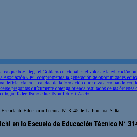
ema que hoy niega el Gobierno nacional es el valor de la educación p
 Asociación Civil comprometida la generación de oportunidades educ
una deficiencia en la calidad de la formación que se va acentuando c
se preguntas difícilmente obtenga buenos resultados de las órdenes que
za ningún federalismo educativo»
Educ + Acción
la Escuela de Educación Técnica N° 3146 de La Puntana. Salta
ichi en la Escuela de Educación Técnica N° 31