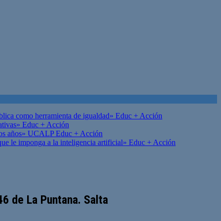
ública como herramienta de igualdad»
Educ + Acción
ativas»
Educ + Acción
on los años» UCALP
Educ + Acción
 le imponga a la inteligencia artificial»
Educ + Acción
46 de La Puntana. Salta