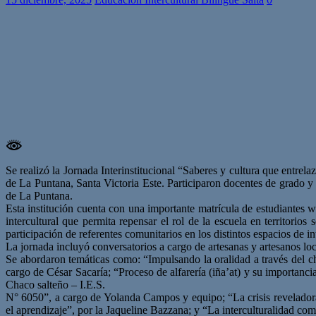
Se realizó la Jornada Interinstitucional “Saberes y cultura que entr
de La Puntana, Santa Victoria Este. Participaron docentes de grado y s
de La Puntana.
Esta institución cuenta con una importante matrícula de estudiantes w
intercultural que permita repensar el rol de la escuela en territorio
participación de referentes comunitarios en los distintos espacios de 
La jornada incluyó conversatorios a cargo de artesanas y artesanos lo
Se abordaron temáticas como: “Impulsando la oralidad a través del c
cargo de César Sacaría; “Proceso de alfarería (iña’at) y su importanc
Chaco salteño – I.E.S.
N° 6050”, a cargo de Yolanda Campos y equipo; “La crisis reveladora d
el aprendizaje”, por la Jaqueline Bazzana; y “La interculturalidad com