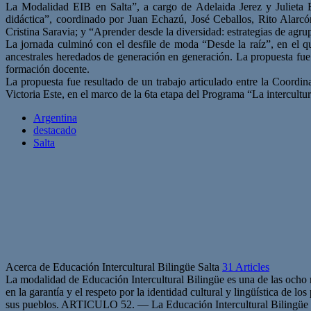
La Modalidad EIB en Salta”, a cargo de Adelaida Jerez y Julieta Ba
didáctica”, coordinado por Juan Echazú, José Ceballos, Rito Alarcón
Cristina Saravia; y “Aprender desde la diversidad: estrategias de agr
La jornada culminó con el desfile de moda “Desde la raíz”, en el q
ancestrales heredados de generación en generación. La propuesta fue 
formación docente.
La propuesta fue resultado de un trabajo articulado entre la Coord
Victoria Este, en el marco de la 6ta etapa del Programa “La intercult
Argentina
destacado
Salta
Acerca de Educación Intercultural Bilingüe Salta
31 Articles
La modalidad de Educación Intercultural Bilingüe es una de las ocho
en la garantía y el respeto por la identidad cultural y lingüística de 
sus pueblos. ARTICULO 52. — La Educación Intercultural Bilingüe es l