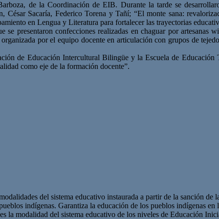
rboza, de la Coordinación de EIB. Durante la tarde se desarrollaron
, César Sacaría, Federico Torena y Tañí; “El monte sana: revalorizac
upamiento en Lengua y Literatura para fortalecer las trayectorias educat
ue se presentaron confecciones realizadas en chaguar por artesanas 
organizada por el equipo docente en articulación con grupos de tejedo
inación de Educación Intercultural Bilingüe y la Escuela de Educación
uralidad como eje de la formación docente”.
 modalidades del sistema educativo instaurada a partir de la sanción d
los pueblos indígenas. Garantiza la educación de los pueblos indígenas en
a modalidad del sistema educativo de los niveles de Educación Inicial