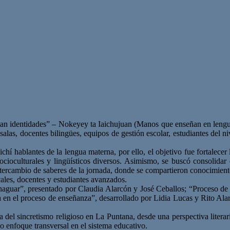
elazan identidades” – Nokeyey ta Iaichujuan (Manos que enseñan en len
alas, docentes bilingües, equipos de gestión escolar, estudiantes del ni
ichí hablantes de la lengua materna, por ello, el objetivo fue fortalec
s socioculturales y lingüísticos diversos. Asimismo, se buscó consolidar
intercambio de saberes de la jornada, donde se compartieron conocimient
cales, docentes y estudiantes avanzados.
haguar”, presentado por Claudia Alarcón y José Ceballos; “Proceso de t
ia en el proceso de enseñanza”, desarrollado por Lidia Lucas y Rito Al
el sincretismo religioso en La Puntana, desde una perspectiva literaria
o enfoque transversal en el sistema educativo.