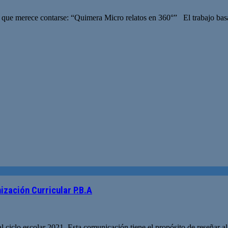
 que merece contarse: “Quimera Micro relatos en 360°” El trabajo basa
zación Curricular P.B.A
al ciclo escolar 2021. Esta comunicación tiene el propósito de reseñar a