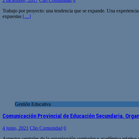
2 diciembre, 2017
Clio Comunidad
0
Trabajo por proyecto: una tendencia que se expande. Una experiencia
expuestas
[…]
Gestión Educativa
Comunicación Provincial de Educación Secundaria. Organi
4 junio, 2021
Clio Comunidad
0
Aspectos centrales de la organización curricular y académica relativa 