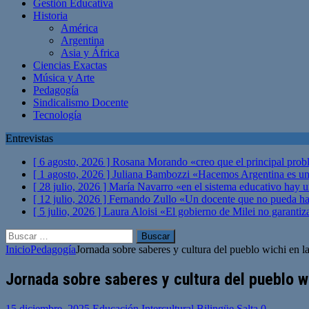
Gestión Educativa
Historia
América
Argentina
Asia y África
Ciencias Exactas
Música y Arte
Pedagogía
Sindicalismo Docente
Tecnología
Entrevistas
[ 6 agosto, 2026 ]
Rosana Morando «creo que el principal probl
[ 1 agosto, 2026 ]
Juliana Bambozzi «Hacemos Argentina es una
[ 28 julio, 2026 ]
María Navarro «en el sistema educativo hay 
[ 12 julio, 2026 ]
Fernando Zullo «Un docente que no pueda hacer
[ 5 julio, 2026 ]
Laura Aloisi «El gobierno de Milei no garanti
Buscar:
Inicio
Pedagogía
Jornada sobre saberes y cultura del pueblo wichi en 
Jornada sobre saberes y cultura del pueblo w
15 diciembre, 2025
Educación Intercultural Bilingüe Salta
0