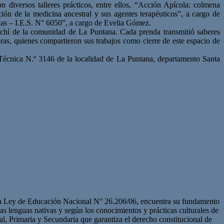
 diversos talleres prácticos, entre ellos, “Acción Apícola: colmena
ión de la medicina ancestral y sus agentes terapéuticos”, a cargo de
ivas – I.E.S. N° 6050”, a cargo de Evelia Gómez.
wichí de la comunidad de La Puntana. Cada prenda transmitió saberes
ras, quienes compartieron sus trabajos como cierre de este espacio de
 Técnica N.º 3146 de la localidad de La Puntana, departamento Santa
e la Ley de Educación Nacional N° 26.206/06, encuentra su fundamento
 las lenguas nativas y según los conocimientos y prácticas culturales de
, Primaria y Secundaria que garantiza el derecho constitucional de