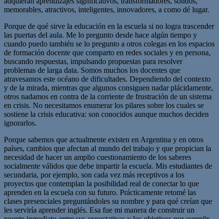
adquieran aprendizajes significativos, transformadores, sólidos,
memorables, atractivos, inteligentes, innovadores, a como dé lugar.
Porque de qué sirve la educación en la escuela si no logra trascender
las puertas del aula. Me lo pregunto desde hace algún tiempo y
cuando puedo también se lo pregunto a otros colegas en los espacios
de formación docente que comparto en redes sociales y en persona,
buscando respuestas, impulsando propuestas para resolver
problemas de larga data. Somos muchos los docentes que
atravesamos este océano de dificultades. Dependiendo del contexto
y de la mirada, mientras que algunos consiguen nadar plácidamente,
otros nadamos en contra de la corriente de frustración de un sistema
en crisis. No necesitamos enumerar los pilares sobre los cuales se
sostiene la crisis educativa: son conocidos aunque muchos deciden
ignorarlos.
Porque sabemos que actualmente existen en Argentina y en otros
países, cambios que afectan al mundo del trabajo y que propician la
necesidad de hacer un amplio cuestionamiento de los saberes
socialmente válidos que debe impartir la escuela. Mis estudiantes de
secundaria, por ejemplo, son cada vez más receptivos a los
proyectos que contemplan la posibilidad real de conectar lo que
aprenden en la escuela con su futuro. Prácticamente retomé las
clases presenciales preguntándoles su nombre y para qué creían que
les serviría aprender inglés. Esa fue mi manera de construir un
puente inmediato entre sus expectativas y los objetivos por cumplir