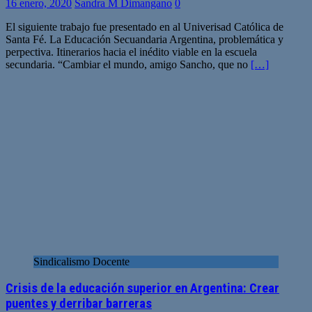
16 enero, 2020
Sandra M Dimangano
0
El siguiente trabajo fue presentado en al Univerisad Católica de
Santa Fé. La Educación Secuandaria Argentina, problemática y
perpectiva. Itinerarios hacia el inédito viable en la escuela
secundaria. “Cambiar el mundo, amigo Sancho, que no
[…]
Sindicalismo Docente
Crisis de la educación superior en Argentina: Crear
puentes y derribar barreras