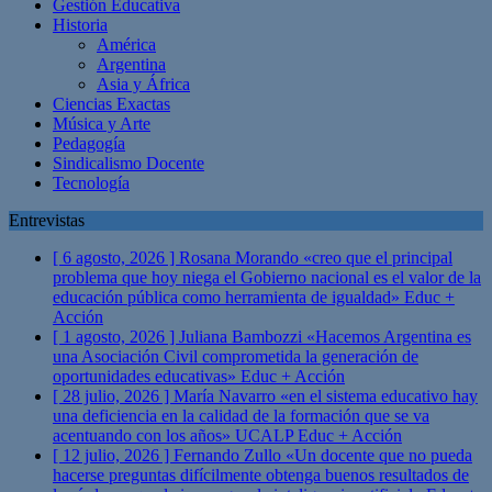
Gestión Educativa
Historia
América
Argentina
Asia y África
Ciencias Exactas
Música y Arte
Pedagogía
Sindicalismo Docente
Tecnología
Entrevistas
[ 6 agosto, 2026 ]
Rosana Morando «creo que el principal
problema que hoy niega el Gobierno nacional es el valor de la
educación pública como herramienta de igualdad»
Educ +
Acción
[ 1 agosto, 2026 ]
Juliana Bambozzi «Hacemos Argentina es
una Asociación Civil comprometida la generación de
oportunidades educativas»
Educ + Acción
[ 28 julio, 2026 ]
María Navarro «en el sistema educativo hay
una deficiencia en la calidad de la formación que se va
acentuando con los años» UCALP
Educ + Acción
[ 12 julio, 2026 ]
Fernando Zullo «Un docente que no pueda
hacerse preguntas difícilmente obtenga buenos resultados de