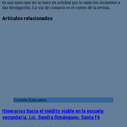
es una tarea que no se hace en soledad por lo tanto los invitamos a
dar divulgación. La via de contacto es el correo de la revista.
Sitio
web
Artículos relacionados
Gestión Educativa
Itinerarios hacia el inédito viable en la escuela
secundaria. Lic. Sandra Dimángano. Santa Fé