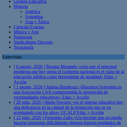
Gestión Educativa
Historia
América
Argentina
Asia y África
Ciencias Exactas
Música y Arte
Pedagogía
Sindicalismo Docente
Tecnología
Entrevistas
[ 6 agosto, 2026 ]
Rosana Morando «creo que el principal
problema que hoy niega el Gobierno nacional es el valor de la
educación pública como herramienta de igualdad»
Educ +
Acción
[ 1 agosto, 2026 ]
Juliana Bambozzi «Hacemos Argentina es
una Asociación Civil comprometida la generación de
oportunidades educativas»
Educ + Acción
[ 28 julio, 2026 ]
María Navarro «en el sistema educativo hay
una deficiencia en la calidad de la formación que se va
acentuando con los años» UCALP
Educ + Acción
[ 12 julio, 2026 ]
Fernando Zullo «Un docente que no pueda
hacerse preguntas difícilmente obtenga buenos resultados de