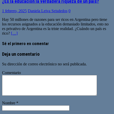
¿Es la educación la verdadera riqueza de un país?
1 febrero, 2025
Daniela Leiva Seisdedos
0
Hay 50 millones de razones para ser ricos en Argentina pero tiene
los recursos asignados a la educación demasiado limitados, esto no
es privativo de Argentina es la triste realidad. ¿Cuándo un país es
rico?
[…]
Sé el primero en comentar
Deja un comentario
Su dirección de correo electrónico no será publicada.
Comentario
Nombre
*