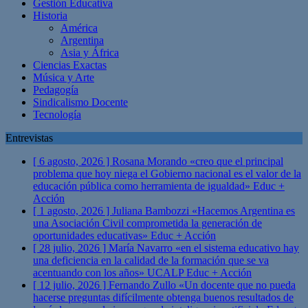
Gestión Educativa
Historia
América
Argentina
Asia y África
Ciencias Exactas
Música y Arte
Pedagogía
Sindicalismo Docente
Tecnología
Entrevistas
[ 6 agosto, 2026 ]
Rosana Morando «creo que el principal
problema que hoy niega el Gobierno nacional es el valor de la
educación pública como herramienta de igualdad»
Educ +
Acción
[ 1 agosto, 2026 ]
Juliana Bambozzi «Hacemos Argentina es
una Asociación Civil comprometida la generación de
oportunidades educativas»
Educ + Acción
[ 28 julio, 2026 ]
María Navarro «en el sistema educativo hay
una deficiencia en la calidad de la formación que se va
acentuando con los años» UCALP
Educ + Acción
[ 12 julio, 2026 ]
Fernando Zullo «Un docente que no pueda
hacerse preguntas difícilmente obtenga buenos resultados de