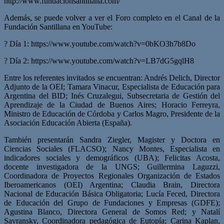
http://www.fundacionsantillana.com/
Además, se puede volver a ver el Foro completo en el Canal de la
Fundación Santillana en YouTube:
? Día 1: https://www.youtube.com/watch?v=0bKO3h7b8Do
? Día 2: https://www.youtube.com/watch?v=LB7dG5gqlH8
Entre los referentes invitados se encuentran: Andrés Delich, Director
Adjunto de la OEI; Tamara Vinacur, Especialista de Educación para
Argentina del BID; Inés Cruzalegui, Subsecretaria de Gestión del
Aprendizaje de la Ciudad de Buenos Aires; Horacio Ferreyra,
Ministro de Educación de Córdoba y Carlos Magro, Presidente de la
Asociación Educación Abierta (España).
También presentarán Sandra Ziegler, Magister y Doctora en
Ciencias Sociales (FLACSO); Nancy Montes, Especialista en
indicadores sociales y demográficos (UBA); Felicitas Acosta,
docente investigadora de la UNGS; Guillermina Laguzzi,
Coordinadora de Proyectos Regionales Organización de Estados
Iberoamericanos (OEI) Argentina; Claudia Brain, Directora
Nacional de Educación Básica Obligatoria; Lucía Feced, Directora
de Educación del Grupo de Fundaciones y Empresas (GDFE);
Agustina Blanco, Directora General de Somos Red; y Natalí
Savransky, Coordinadora pedagógica de Eutopía; Carina Kaplan,