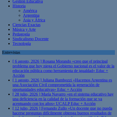
Gestión Educativa
Historia
América
Argentina
Asia y África
Ciencias Exactas
Música y Arte
Pedagogía
Sindicalismo Docente
Tecnología
Entrevistas
[ 6 agosto, 2026 ]
Rosana Morando «creo que el principal
problema que hoy niega el Gobierno nacional es el valor de la
educación pública como herramienta de igualdad»
Educ +
Acción
[ 1 agosto, 2026 ]
Juliana Bambozzi «Hacemos Argentina es
una Asociación Civil comprometida la generación de
oportunidades educativas»
Educ + Acción
[ 28 julio, 2026 ]
María Navarro «en el sistema educativo hay
una deficiencia en la calidad de la formación que se va
acentuando con los años» UCALP
Educ + Acción
[ 12 julio, 2026 ]
Fernando Zullo «Un docente que no pueda
hacerse preguntas difícilmente obtenga buenos resultados de