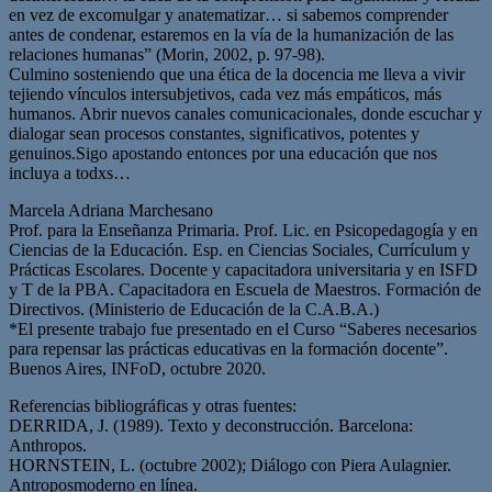
en vez de excomulgar y anatematizar… si sabemos comprender
antes de condenar, estaremos en la vía de la humanización de las
relaciones humanas” (Morin, 2002, p. 97-98).
Culmino sosteniendo que una ética de la docencia me lleva a vivir
tejiendo vínculos intersubjetivos, cada vez más empáticos, más
humanos. Abrir nuevos canales comunicacionales, donde escuchar y
dialogar sean procesos constantes, significativos, potentes y
genuinos.Sigo apostando entonces por una educación que nos
incluya a todxs…
Marcela Adriana Marchesano
Prof. para la Enseñanza Primaria. Prof. Lic. en Psicopedagogía y en
Ciencias de la Educación. Esp. en Ciencias Sociales, Currículum y
Prácticas Escolares. Docente y capacitadora universitaria y en ISFD
y T de la PBA. Capacitadora en Escuela de Maestros. Formación de
Directivos. (Ministerio de Educación de la C.A.B.A.)
*El presente trabajo fue presentado en el Curso “Saberes necesarios
para repensar las prácticas educativas en la formación docente”.
Buenos Aires, INFoD, octubre 2020.
Referencias bibliográficas y otras fuentes:
DERRIDA, J. (1989). Texto y deconstrucción. Barcelona:
Anthropos.
HORNSTEIN, L. (octubre 2002); Diálogo con Piera Aulagnier.
Antroposmoderno en línea.