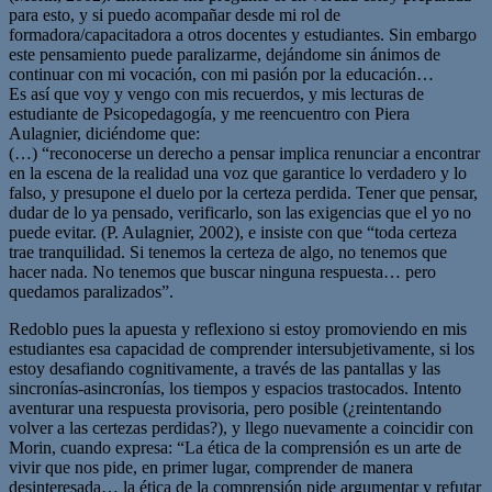
para esto, y si puedo acompañar desde mi rol de
formadora/capacitadora a otros docentes y estudiantes. Sin embargo
este pensamiento puede paralizarme, dejándome sin ánimos de
continuar con mi vocación, con mi pasión por la educación…
Es así que voy y vengo con mis recuerdos, y mis lecturas de
estudiante de Psicopedagogía, y me reencuentro con Piera
Aulagnier, diciéndome que:
(…) “reconocerse un derecho a pensar implica renunciar a encontrar
en la escena de la realidad una voz que garantice lo verdadero y lo
falso, y presupone el duelo por la certeza perdida. Tener que pensar,
dudar de lo ya pensado, verificarlo, son las exigencias que el yo no
puede evitar. (P. Aulagnier, 2002), e insiste con que “toda certeza
trae tranquilidad. Si tenemos la certeza de algo, no tenemos que
hacer nada. No tenemos que buscar ninguna respuesta… pero
quedamos paralizados”.
Redoblo pues la apuesta y reflexiono si estoy promoviendo en mis
estudiantes esa capacidad de comprender intersubjetivamente, si los
estoy desafiando cognitivamente, a través de las pantallas y las
sincronías-asincronías, los tiempos y espacios trastocados. Intento
aventurar una respuesta provisoria, pero posible (¿reintentando
volver a las certezas perdidas?), y llego nuevamente a coincidir con
Morin, cuando expresa: “La ética de la comprensión es un arte de
vivir que nos pide, en primer lugar, comprender de manera
desinteresada… la ética de la comprensión pide argumentar y refutar