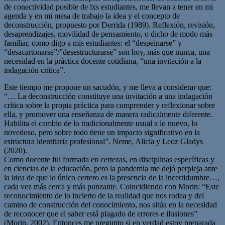
de conectividad posible de lxs estudiantes, me llevan a tener en mi
agenda y en mi mesa de trabajo la idea y el concepto de
deconstrucción, propuesto por Derrida (1989). Reflexión, revisión,
desaprendizajes, movilidad de pensamiento, o dicho de modo más
familiar, como digo a mis estudiantes: el “despeinarse” y
“desacartonarse”/”desestructurarse” son hoy, más que nunca, una
necesidad en la práctica docente cotidiana, “una invitación a la
indagación crítica”.
Este tiempo me propone un sacudón, y me lleva a considerar que:
“… La deconstrucción constituye una invitación a una indagación
crítica sobre la propia práctica para comprender y reflexionar sobre
ella, y promover una enseñanza de manera radicalmente diferente.
Habilita el cambio de lo tradicionalmente usual a lo nuevo, lo
novedoso, pero sobre todo tiene un impacto significativo en la
estructura identitaria profesional”. Neme, Alicia y Leoz Gladys
(2020).
Como docente fui formada en certezas, en disciplinas específicas y
en ciencias de la educación, pero la pandemia me dejó perpleja ante
la idea de que lo único certero es la presencia de la incertidumbre…,
cada vez más cerca y más punzante. Coincidiendo con Morin: “Este
reconocimiento de lo incierto de la realidad que nos rodea y del
camino de construcción del conocimiento, nos sitúa en la necesidad
de reconocer que el saber está plagado de errores e ilusiones”
(Morin, 2002). Entonces me pregunto si en verdad estoy preparada