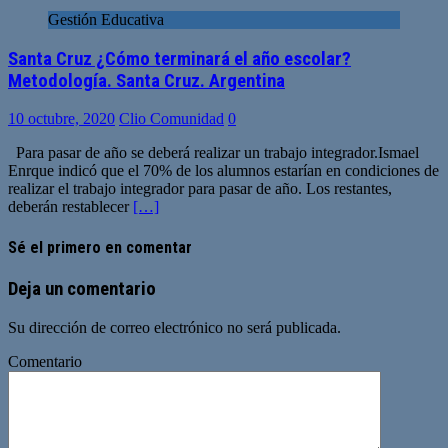
Gestión Educativa
Santa Cruz ¿Cómo terminará el año escolar?
Metodología. Santa Cruz. Argentina
10 octubre, 2020
Clio Comunidad
0
Para pasar de año se deberá realizar un trabajo integrador.Ismael
Enrque indicó que el 70% de los alumnos estarían en condiciones de
realizar el trabajo integrador para pasar de año. Los restantes,
deberán restablecer
[…]
Sé el primero en comentar
Deja un comentario
Su dirección de correo electrónico no será publicada.
Comentario