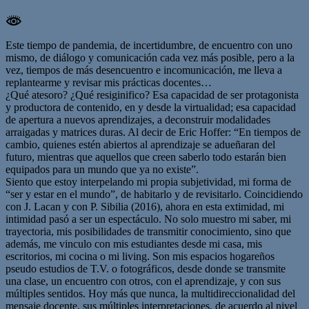
Este tiempo de pandemia, de incertidumbre, de encuentro con uno
mismo, de diálogo y comunicación cada vez más posible, pero a la
vez, tiempos de más desencuentro e incomunicación, me lleva a
replantearme y revisar mis prácticas docentes…
¿Qué atesoro? ¿Qué resiginifico? Esa capacidad de ser protagonista
y productora de contenido, en y desde la virtualidad; esa capacidad
de apertura a nuevos aprendizajes, a deconstruir modalidades
arraigadas y matrices duras. Al decir de Eric Hoffer: “En tiempos de
cambio, quienes estén abiertos al aprendizaje se adueñaran del
futuro, mientras que aquellos que creen saberlo todo estarán bien
equipados para un mundo que ya no existe”.
Siento que estoy interpelando mi propia subjetividad, mi forma de
“ser y estar en el mundo”, de habitarlo y de revisitarlo. Coincidiendo
con J. Lacan y con P. Sibilia (2016), ahora en esta extimidad, mi
intimidad pasó a ser un espectáculo. No solo muestro mi saber, mi
trayectoria, mis posibilidades de transmitir conocimiento, sino que
además, me vinculo con mis estudiantes desde mi casa, mis
escritorios, mi cocina o mi living. Son mis espacios hogareños
pseudo estudios de T.V. o fotográficos, desde donde se transmite
una clase, un encuentro con otros, con el aprendizaje, y con sus
múltiples sentidos. Hoy más que nunca, la multidireccionalidad del
mensaje docente, sus múltiples interpretaciones, de acuerdo al nivel