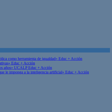
ública como herramienta de igualdad»
Educ + Acción
ativas»
Educ + Acción
on los años» UCALP
Educ + Acción
 le imponga a la inteligencia artificial»
Educ + Acción