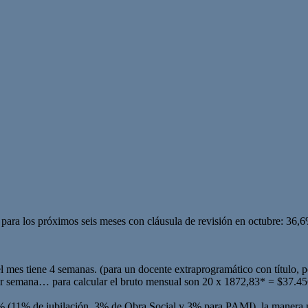
ara los próximos seis meses con cláusula de revisión en octubre: 36,
 el mes tiene 4 semanas. (para un docente extraprogramático con título, 
 por semana… para calcular el bruto mensual son 20 x 1872,83* = $37.456
% (11% de jubilación, 3% de Obra Social y 3% para PAMI), la manera más