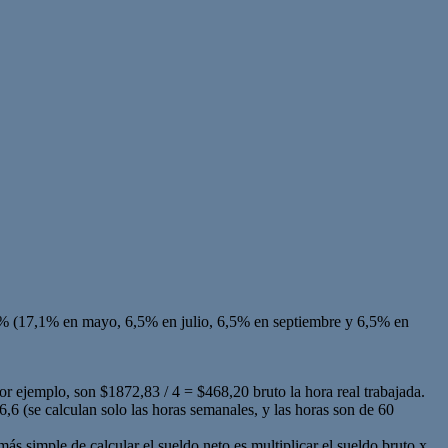
6% (17,1% en mayo, 6,5% en julio, 6,5% en septiembre y 6,5% en
por ejemplo, son $1872,83 / 4 = $468,20 bruto la hora real trabajada.
,6 (se calculan solo las horas semanales, y las horas son de 60
 simple de calcular el sueldo neto es multiplicar el sueldo bruto x