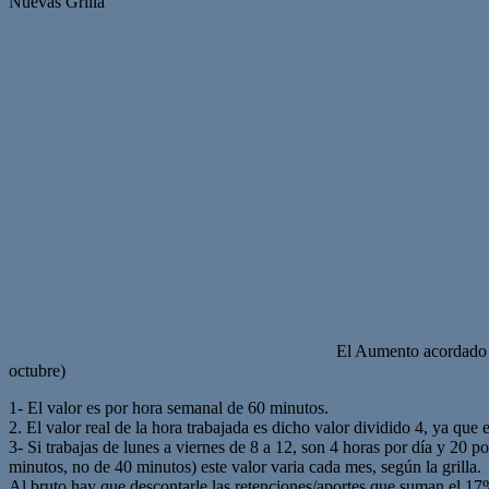
Nuevas Grilla
El Aumento acordado p
octubre)
1- El valor es por hora semanal de 60 minutos.
2. El valor real de la hora trabajada es dicho valor dividido 4, ya que
3- Si trabajas de lunes a viernes de 8 a 12, son 4 horas por día y 20
minutos, no de 40 minutos) este valor varia cada mes, según la grilla.
Al bruto hay que descontarle las retenciones/aportes que suman el 17