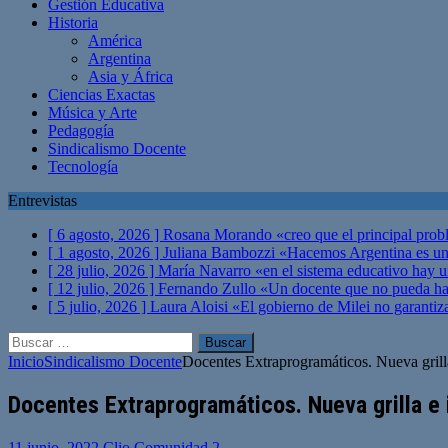
Gestión Educativa
Historia
América
Argentina
Asia y África
Ciencias Exactas
Música y Arte
Pedagogía
Sindicalismo Docente
Tecnología
Entrevistas
[ 6 agosto, 2026 ]
Rosana Morando «creo que el principal probl
[ 1 agosto, 2026 ]
Juliana Bambozzi «Hacemos Argentina es una
[ 28 julio, 2026 ]
María Navarro «en el sistema educativo hay 
[ 12 julio, 2026 ]
Fernando Zullo «Un docente que no pueda hacer
[ 5 julio, 2026 ]
Laura Aloisi «El gobierno de Milei no garanti
Buscar:
Inicio
Sindicalismo Docente
Docentes Extraprogramáticos. Nueva grill
Docentes Extraprogramáticos. Nueva grilla e
11 junio, 2022
Clio Comunidad
2