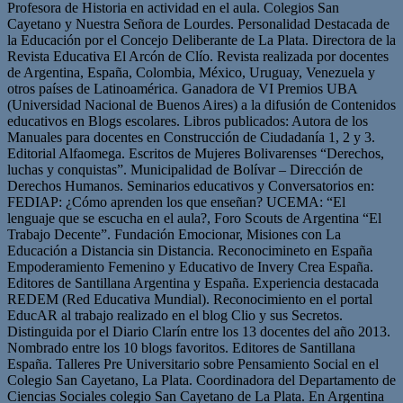
Profesora de Historia en actividad en el aula. Colegios San
Cayetano y Nuestra Señora de Lourdes. Personalidad Destacada de
la Educación por el Concejo Deliberante de La Plata. Directora de la
Revista Educativa El Arcón de Clío. Revista realizada por docentes
de Argentina, España, Colombia, México, Uruguay, Venezuela y
otros países de Latinoamérica. Ganadora de VI Premios UBA
(Universidad Nacional de Buenos Aires) a la difusión de Contenidos
educativos en Blogs escolares. Libros publicados: Autora de los
Manuales para docentes en Construcción de Ciudadanía 1, 2 y 3.
Editorial Alfaomega. Escritos de Mujeres Bolivarenses “Derechos,
luchas y conquistas”. Municipalidad de Bolívar – Dirección de
Derechos Humanos. Seminarios educativos y Conversatorios en:
FEDIAP: ¿Cómo aprenden los que enseñan? UCEMA: “El
lenguaje que se escucha en el aula?, Foro Scouts de Argentina “El
Trabajo Decente”. Fundación Emocionar, Misiones con La
Educación a Distancia sin Distancia. Reconocimineto en España
Empoderamiento Femenino y Educativo de Invery Crea España.
Editores de Santillana Argentina y España. Experiencia destacada
REDEM (Red Educativa Mundial). Reconocimiento en el portal
EducAR al trabajo realizado en el blog Clio y sus Secretos.
Distinguida por el Diario Clarín entre los 13 docentes del año 2013.
Nombrado entre los 10 blogs favoritos. Editores de Santillana
España. Talleres Pre Universitario sobre Pensamiento Social en el
Colegio San Cayetano, La Plata. Coordinadora del Departamento de
Ciencias Sociales colegio San Cayetano de La Plata. En Argentina