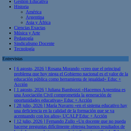
Gestión Educativa
Historia
América
Argentina
Asia y África
Ciencias Exactas
Música y Arte
Pedagogía
Sindicalismo Docente
Tecnología
Entrevistas
[ 6 agosto, 2026 ]
Rosana Morando «creo que el principal
problema que hoy niega el Gobierno nacional es el valor de la
educación pública como herramienta de igualdad»
Educ +
Acción
[ 1 agosto, 2026 ]
Juliana Bambozzi «Hacemos Argentina es
una Asociación Civil comprometida la generación de
oportunidades educativas»
Educ + Acción
[ 28 julio, 2026 ]
María Navarro «en el sistema educativo hay
una deficiencia en la calidad de la formación que se va
acentuando con los años» UCALP
Educ + Acción
[ 12 julio, 2026 ]
Fernando Zullo «Un docente que no pueda
hacerse preguntas difícilmente obtenga buenos resultados de