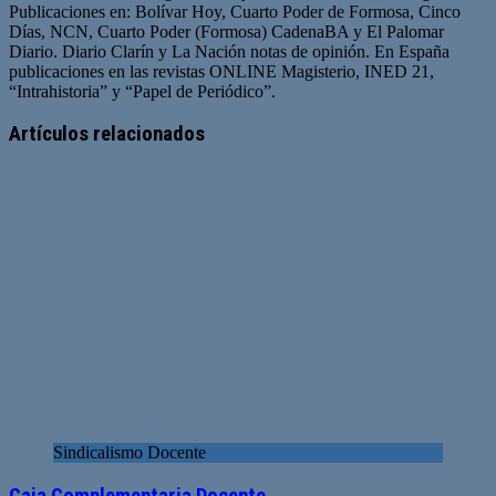
Publicaciones en: Bolívar Hoy, Cuarto Poder de Formosa, Cinco
Días, NCN, Cuarto Poder (Formosa) CadenaBA y El Palomar
Diario. Diario Clarín y La Nación notas de opinión. En España
publicaciones en las revistas ONLINE Magisterio, INED 21,
“Intrahistoria” y “Papel de Periódico”.
Sitio
Facebook
Twitter
YouTube
web
Artículos relacionados
Sindicalismo Docente
Caja Complementaria Docente