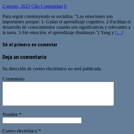
2 agosto, 2023
Clio Comunidad
0
Para seguir construyendo se socializa: “Las emociones son
importantes porque: 1- Guían el aprendizaje cognitivo. 2-Facilitan el
desarrollo de conocimientos cuando son significativas y relevantes a
la tarea. 3-Sin emoción, el aprendizaje disminuye.”( Yang y
[…]
Sé el primero en comentar
Deja un comentario
Su dirección de correo electrónico no será publicada.
Comentario
Nombre
*
Correo electrónico
*