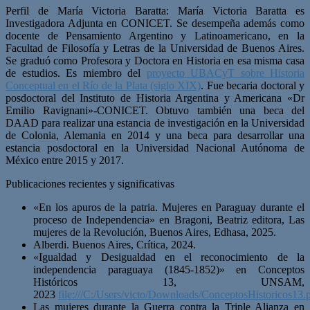
Perfil de María Victoria Baratta: María Victoria Baratta es
Investigadora Adjunta en CONICET. Se desempeña además como
docente de Pensamiento Argentino y Latinoamericano, en la
Facultad de Filosofía y Letras de la Universidad de Buenos Aires.
Se graduó como Profesora y Doctora en Historia en esa misma casa
de estudios. Es miembro del
proyecto UBACyT sobre Historia
Conceptual en el Río de la Plata (siglo XIX)
. Fue becaria doctoral y
posdoctoral del Instituto de Historia Argentina y Americana «Dr
Emilio Ravignani»-CONICET. Obtuvo también una beca del
DAAD para realizar una estancia de investigación en la Universidad
de Colonia, Alemania en 2014 y una beca para desarrollar una
estancia posdoctoral en la Universidad Nacional Autónoma de
México entre 2015 y 2017.
Publicaciones recientes y significativas
«En los apuros de la patria. Mujeres en Paraguay durante el
proceso de Independencia» en Bragoni, Beatriz editora, Las
mujeres de la Revolución, Buenos Aires, Edhasa, 2025.
Alberdi. Buenos Aires, Crítica, 2024.
«Igualdad y Desigualdad en el reconocimiento de la
independencia paraguaya (1845-1852)» en Conceptos
Históricos 13, UNSAM,
2023
file:///C:/Users/victo/Downloads/ConceptosHistoricos13.
Las mujeres durante la Guerra contra la Triple Alianza en