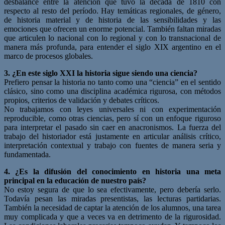
desbalance entre la atención que tuvo la década de 1810 con
respecto al resto del período. Hay temáticas regionales, de género,
de historia material y de historia de las sensibilidades y las
emociones que ofrecen un enorme potencial. También faltan miradas
que articulen lo nacional con lo regional y con lo transnacional de
manera más profunda, para entender el siglo XIX argentino en el
marco de procesos globales.
3. ¿En este siglo XXI la historia sigue siendo una ciencia?
Prefiero pensar la historia no tanto como una “ciencia” en el sentido
clásico, sino como una disciplina académica rigurosa, con métodos
propios, criterios de validación y debates críticos.
No trabajamos con leyes universales ni con experimentación
reproducible, como otras ciencias, pero sí con un enfoque riguroso
para interpretar el pasado sin caer en anacronismos. La fuerza del
trabajo del historiador está justamente en articular análisis crítico,
interpretación contextual y trabajo con fuentes de manera seria y
fundamentada.
4. ¿Es la difusión del conocimiento en historia una meta
principal en la educación de nuestro país?
No estoy segura de que lo sea efectivamente, pero debería serlo.
Todavía pesan las miradas presentistas, las lecturas partidarias.
También la necesidad de captar la atención de los alumnos, una tarea
muy complicada y que a veces va en detrimento de la rigurosidad.