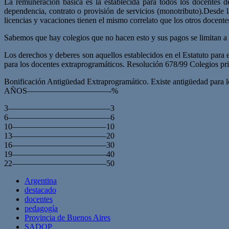
La remuneración básica es la establecida para todos los docentes 
dependencia, contrato o provisión de servicios (monotributo).Desde 
licencias y vacaciones tienen el mismo correlato que los otros docen
Sabemos que hay colegios que no hacen esto y sus pagos se limitan a 
Los derechos y deberes son aquellos establecidos en el Estatuto para
para los docentes extraprogramáticos. Resolución 678/99 Colegios pr
Bonificación Antigüedad Extraprogramático. Existe antigüedad para lo
AÑOS——————————-%
3————————————–3
6————————————–6
10———————————–10
13———————————–20
16———————————–30
19———————————–40
22———————————–50
Argentina
destacado
docentes
pedagogía
Provincia de Buenos Aires
SADOP