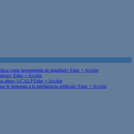
ública como herramienta de igualdad»
Educ + Acción
ativas»
Educ + Acción
on los años» UCALP
Educ + Acción
 le imponga a la inteligencia artificial»
Educ + Acción