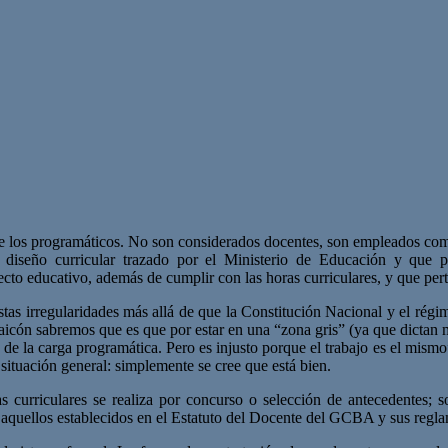
 de los programáticos. No son considerados docentes, son empleados co
l diseño curricular trazado por el Ministerio de Educación y que p
ecto educativo, además de cumplir con las horas curriculares, y que per
 estas irregularidades más allá de que la Constitución Nacional y el rég
icón sabremos que es que por estar en una “zona gris” (ya que dictan ma
o de la carga programática. Pero es injusto porque el trabajo es el mi
situación general: simplemente se cree que está bien.
rriculares se realiza por concurso o selección de antecedentes; son 
aquellos establecidos en el Estatuto del Docente del GCBA y sus reglam