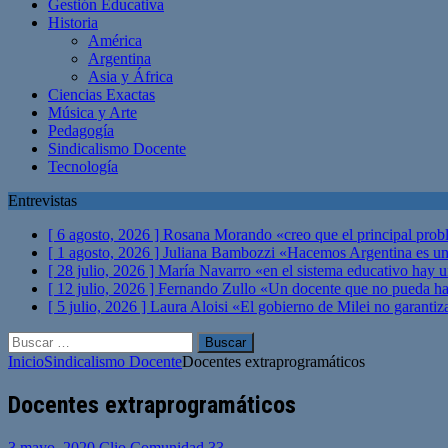
Gestión Educativa
Historia
América
Argentina
Asia y África
Ciencias Exactas
Música y Arte
Pedagogía
Sindicalismo Docente
Tecnología
Entrevistas
[ 6 agosto, 2026 ]
Rosana Morando «creo que el principal probl
[ 1 agosto, 2026 ]
Juliana Bambozzi «Hacemos Argentina es una
[ 28 julio, 2026 ]
María Navarro «en el sistema educativo hay 
[ 12 julio, 2026 ]
Fernando Zullo «Un docente que no pueda hacer
[ 5 julio, 2026 ]
Laura Aloisi «El gobierno de Milei no garanti
Buscar:
Inicio
Sindicalismo Docente
Docentes extraprogramáticos
Docentes extraprogramáticos
3 mayo, 2020
Clio Comunidad
33