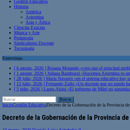
Gestión Educativa
Historia
América
Argentina
Asia y África
Ciencias Exactas
Música y Arte
Pedagogía
Sindicalismo Docente
Tecnología
Entrevistas
[ 6 agosto, 2026 ]
Rosana Morando «creo que el principal probl
[ 1 agosto, 2026 ]
Juliana Bambozzi «Hacemos Argentina es una
[ 28 julio, 2026 ]
María Navarro «en el sistema educativo hay 
[ 12 julio, 2026 ]
Fernando Zullo «Un docente que no pueda hacer
[ 5 julio, 2026 ]
Laura Aloisi «El gobierno de Milei no garanti
Buscar:
Inicio
Gestión Educativa
Decreto de la Gobernación de la Provincia de
Decreto de la Gobernación de la Provincia de
10 marzo, 2020
Daniela Leiva Seisdedos
0