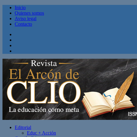
Inicio
Quienes somos
Aviso legal
Contacto
Facebook
Twitter
Linkedin
Youtube
Editorial
Educ + Acción