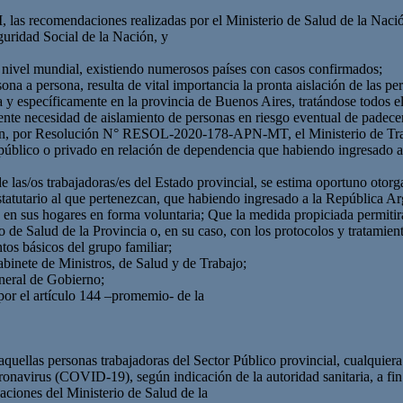
mendaciones realizadas por el Ministerio de Salud de la Nación y 
idad Social de la Nación, y
ivel mundial, existiendo numerosos países con casos confirmados;
a a persona, resulta de vital importancia la pronta aislación de las per
 y específicamente en la provincia de Buenos Aires, tratándose todos el
rgente necesidad de aislamiento de personas en riesgo eventual de pade
ión, por Resolución N° RESOL-2020-178-APN-MT, el Ministerio de Trab
r público o privado en relación de dependencia que habiendo ingresado a
de las/os trabajadoras/es del Estado provincial, se estima oportuno otor
 estatutario al que pertenezcan, que habiendo ingresado a la República 
n sus hogares en forma voluntaria; Que la medida propiciada permitirá 
de Salud de la Provincia o, en su caso, con los protocolos y tratamiento
ntos básicos del grupo familiar;
binete de Ministros, de Salud y de Trabajo;
neral de Gobierno;
 por el artículo 144 –promemio- de la
ellas personas trabajadoras del Sector Público provincial, cualquiera 
onavirus (COVID-19), según indicación de la autoridad sanitaria, a fi
aciones del Ministerio de Salud de la