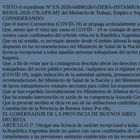
VISTO el expediente Nº EX-2020-04898326-GDEBA-DSTAMJGM, las reco
RESOL-2020-178-APN-MT del Ministerio de Trabajo, Empleo y Segur
CONSIDERANDO:
Que el nuevo Coronavirus (COVID-19) se propaga aceleradamente a n
Que, atento que el virus que causa el COVID – 19 se contagia de person
existen casos confirmados del referido virus en la República Argentina
Que en tal sentido, es necesario atender desde el ámbito laboral la u
dispuesto en las recomendaciones del Ministerio de Salud de la Nac
licencia excepcional a todas aquellas personas trabajadoras del secto
hogares;
Que, a fin de evitar que la contingencia descripta afecte los derechos 
trabajadoras del sector público provincial, cualquiera sea el régimen
(COVID 19), según indicación de la autoridad sanitaria, permanezcan e
recomendaciones del Ministerio de Salud de la Nación y del Ministerio 
de las/os trabajadoras/es estatales necesario para cubrir los requerimie
Que se han expedido favorablemente los Ministerios de Jefatura de Ga
Que ha tomado intervención en razón de su competencia Asesoría Ge
Que la presente medida se dicta en uso de las atribuciones conferidas
Constitución de la Provincia de Buenos Aires; Por ello,
EL GOBERNADOR DE LA PROVINCIA DE BUENOS AIRES
DECRETA
ARTÍCULO 1º. Otorgar una licencia de carácter excepcional a todas aqu
la República Argentina desde los países con casos confirmados de Cor
cumplimiento a las previsiones sanitarias establecidas en las recomend