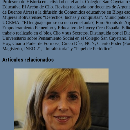
Profesora de Historia en actividad en el aula. Colegios San Cayetano
Educativa El Arcón de Clío. Revista realizada por docentes de Arge
de Buenos Aires) a la difusión de Contenidos educativos en Blogs esc
Mujeres Bolivarenses “Derechos, luchas y conquistas”. Municipalid
UCEMA: “El lenguaje que se escucha en el aula?, Foro Scouts de Ar
Empoderamiento Femenino y Educativo de Invery Crea España. Edito
trabajo realizado en el blog Clio y sus Secretos. Distinguida por el D
Universitario sobre Pensamiento Social en el Colegio San Cayetano, 
Hoy, Cuarto Poder de Formosa, Cinco Días, NCN, Cuarto Poder (For
Magisterio, INED 21, “Intrahistoria” y “Papel de Periódico”.
Sitio
Facebook
Twitter
YouTube
web
Artículos relacionados