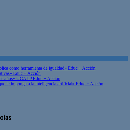
ública como herramienta de igualdad»
Educ + Acción
ativas»
Educ + Acción
on los años» UCALP
Educ + Acción
 le imponga a la inteligencia artificial»
Educ + Acción
ncias