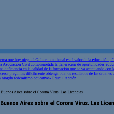
ema que hoy niega el Gobierno nacional es el valor de la educación p
 Asociación Civil comprometida la generación de oportunidades educ
una deficiencia en la calidad de la formación que se va acentuando c
se preguntas difícilmente obtenga buenos resultados de las órdenes que
za ningún federalismo educativo»
Educ + Acción
 Buenos Aires sobre el Corona Virus. Las Licencias
 Buenos Aires sobre el Corona Virus. Las Lice