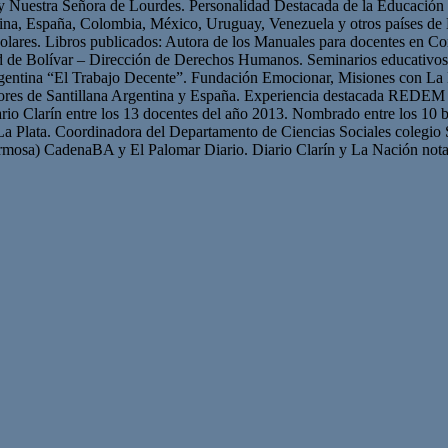
 y Nuestra Señora de Lourdes. Personalidad Destacada de la Educación p
ntina, España, Colombia, México, Uruguay, Venezuela y otros países 
olares. Libros publicados: Autora de los Manuales para docentes en Con
ad de Bolívar – Dirección de Derechos Humanos. Seminarios educativ
gentina “El Trabajo Decente”. Fundación Emocionar, Misiones con La 
res de Santillana Argentina y España. Experiencia destacada REDEM 
iario Clarín entre los 13 docentes del año 2013. Nombrado entre los 10 b
La Plata. Coordinadora del Departamento de Ciencias Sociales colegio 
mosa) CadenaBA y El Palomar Diario. Diario Clarín y La Nación nota