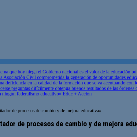
ema que hoy niega el Gobierno nacional es el valor de la educación p
 Asociación Civil comprometida la generación de oportunidades educ
una deficiencia en la calidad de la formación que se va acentuando c
se preguntas difícilmente obtenga buenos resultados de las órdenes que
za ningún federalismo educativo»
Educ + Acción
litador de procesos de cambio y de mejora educativa»
litador de procesos de cambio y de mejora edu