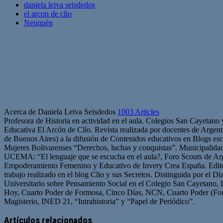
daniela leiva seisdedos
el arcon de clio
Neuquén
Acerca de Daniela Leiva Seisdedos
1003 Articles
Profesora de Historia en actividad en el aula. Colegios San Cayetano
Educativa El Arcón de Clío. Revista realizada por docentes de Arge
de Buenos Aires) a la difusión de Contenidos educativos en Blogs esc
Mujeres Bolivarenses “Derechos, luchas y conquistas”. Municipalid
UCEMA: “El lenguaje que se escucha en el aula?, Foro Scouts de Ar
Empoderamiento Femenino y Educativo de Invery Crea España. Edito
trabajo realizado en el blog Clio y sus Secretos. Distinguida por el D
Universitario sobre Pensamiento Social en el Colegio San Cayetano, 
Hoy, Cuarto Poder de Formosa, Cinco Días, NCN, Cuarto Poder (For
Magisterio, INED 21, “Intrahistoria” y “Papel de Periódico”.
Sitio
Facebook
Twitter
YouTube
web
Artículos relacionados