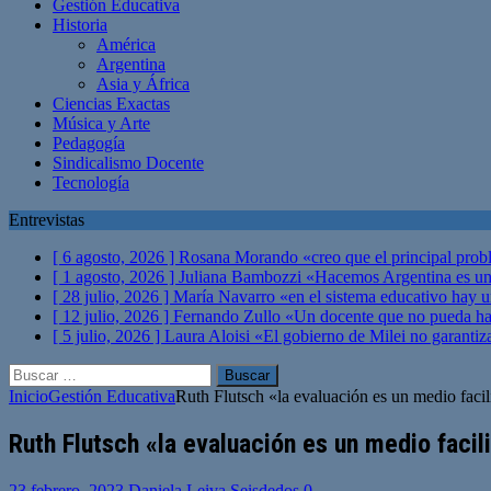
Gestión Educativa
Historia
América
Argentina
Asia y África
Ciencias Exactas
Música y Arte
Pedagogía
Sindicalismo Docente
Tecnología
Entrevistas
[ 6 agosto, 2026 ]
Rosana Morando «creo que el principal probl
[ 1 agosto, 2026 ]
Juliana Bambozzi «Hacemos Argentina es una
[ 28 julio, 2026 ]
María Navarro «en el sistema educativo hay 
[ 12 julio, 2026 ]
Fernando Zullo «Un docente que no pueda hacer
[ 5 julio, 2026 ]
Laura Aloisi «El gobierno de Milei no garanti
Buscar:
Inicio
Gestión Educativa
Ruth Flutsch «la evaluación es un medio faci
Ruth Flutsch «la evaluación es un medio faci
23 febrero, 2023
Daniela Leiva Seisdedos
0