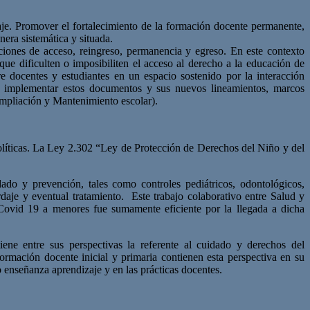
zaje. Promover el fortalecimiento de la formación docente permanente,
era sistemática y situada.
iciones de acceso, reingreso, permanencia y egreso. En este contexto
ue dificulten o imposibiliten el acceso al derecho a la educación de
re docentes y estudiantes en un espacio sostenido por la interacción
os, implementar estos documentos y sus nuevos lineamientos, marcos
 Ampliación y Mantenimiento escolar).
políticas. La Ley 2.302 “Ley de Protección de Derechos del Niño y del
ado y prevención, tales como controles pediátricos, odontológicos,
rdaje y eventual tratamiento. Este trabajo colaborativo entre Salud y
l Covid 19 a menores fue sumamente eficiente por la llegada a dicha
ene entre sus perspectivas la referente al cuidado y derechos del
rmación docente inicial y primaria contienen esta perspectiva en su
o enseñanza aprendizaje y en las prácticas docentes.