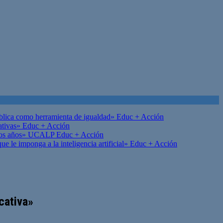
ública como herramienta de igualdad»
Educ + Acción
ativas»
Educ + Acción
on los años» UCALP
Educ + Acción
 le imponga a la inteligencia artificial»
Educ + Acción
cativa»