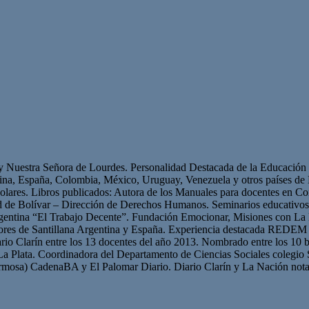
 y Nuestra Señora de Lourdes. Personalidad Destacada de la Educación p
ntina, España, Colombia, México, Uruguay, Venezuela y otros países 
olares. Libros publicados: Autora de los Manuales para docentes en Con
ad de Bolívar – Dirección de Derechos Humanos. Seminarios educativ
gentina “El Trabajo Decente”. Fundación Emocionar, Misiones con La 
res de Santillana Argentina y España. Experiencia destacada REDEM 
iario Clarín entre los 13 docentes del año 2013. Nombrado entre los 10 b
La Plata. Coordinadora del Departamento de Ciencias Sociales colegio 
mosa) CadenaBA y El Palomar Diario. Diario Clarín y La Nación nota