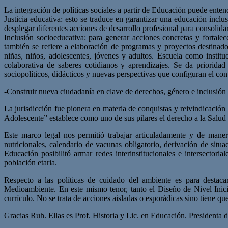
La integración de políticas sociales a partir de Educación puede entend
Justicia educativa: esto se traduce en garantizar una educación incl
desplegar diferentes acciones de desarrollo profesional para consolid
Inclusión socioeducativa: para generar acciones concretas y fortale
también se refiere a elaboración de programas y proyectos destinado
niñas, niños, adolescentes, jóvenes y adultos. Escuela como institu
colaborativa de saberes cotidianos y aprendizajes. Se da priorida
sociopolíticos, didácticos y nuevas perspectivas que configuran el con
-Construir nueva ciudadanía en clave de derechos, género e inclusión s
La jurisdicción fue pionera en materia de conquistas y reivindicació
Adolescente” establece como uno de sus pilares el derecho a la Salud i
Este marco legal nos permitió trabajar articuladamente y de maner
nutricionales, calendario de vacunas obligatorio, derivación de situ
Educación posibilitó armar redes interinstitucionales e intersecto
población etaria.
Respecto a las políticas de cuidado del ambiente es para destaca
Medioambiente. En este mismo tenor, tanto el Diseño de Nivel Inici
currículo. No se trata de acciones aisladas o esporádicas sino tiene q
Gracias Ruh. Ellas es Prof. Historia y Lic. en Educación. Presidenta