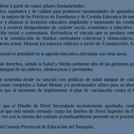
erse a partir de cuatro pilares fundamentales:
usiva, equitativa y de calidad para promover oportunidades de aprendi
ar la mejora de las Prácticas de Enseñanza y de Gestión Educativa de man
cer y afianzar la inclusión educativa ampliando y mejorando las cond
s a resolver desigualdades de carácter social, económico y educativo q
ción social y comunitaria. Reivindicar el vínculo que se produce ent
d a la construcción de diseños curriculares colectivos y democrátic
texto actual. Mejorar los espacios edilicios a través de: Construcción,
ocial es prioridad en la agenda educativa articulada con otras áreas.
n de derechos, siendo la Salud y Medio ambiente ejes de las gestiones 
ntegral de las niñeces, adolescencia y juventudes.
a sostenida desde su sanción con políticas de salud integral de cuid
aciones complejas a Salud Mental y/o profesionales afines para su abo
riales que al momento de implementar el plan de vacunación contra e
r que el Diseño de Nivel Secundario recientemente aprobado, conti
al que está siendo revisado como los diseños de Nivel Superior de Fo
ue ver con la mirada del cuidado al medioambiente presente en el proces
 del Consejo Provincial de Educación del Neuquén.