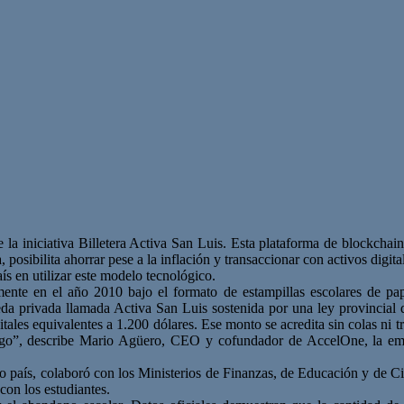
e la iniciativa Billetera Activa San Luis. Esta plataforma de blockcha
a, posibilita ahorrar pese a la inflación y transaccionar con activos dig
ís en utilizar este modelo tecnológico.
mente en el año 2010 bajo el formato de estampillas escolares de pa
a privada llamada Activa San Luis sostenida por una ley provincial d
igitales equivalentes a 1.200 dólares. Ese monto se acredita sin colas n
pago”, describe Mario Agüero, CEO y cofundador de AccelOne, la emp
o país, colaboró con los Ministerios de Finanzas, de Educación y de Ci
con los estudiantes.