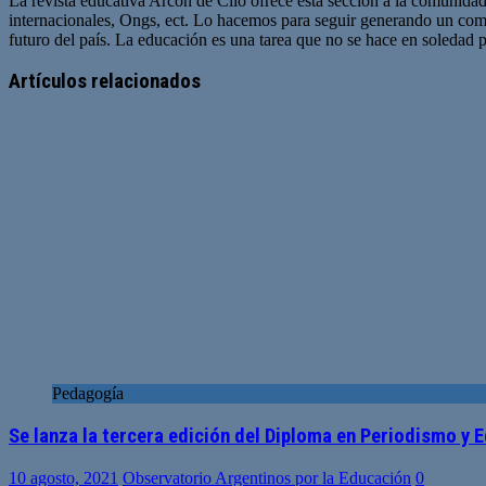
La revista educativa Arcón de Clio ofrece esta sección a la comunidad
internacionales, Ongs, ect. Lo hacemos para seguir generando un com
futuro del país. La educación es una tarea que no se hace en soledad po
Sitio
web
Artículos relacionados
Pedagogía
Se lanza la tercera edición del Diploma en Periodismo y 
10 agosto, 2021
Observatorio Argentinos por la Educación
0