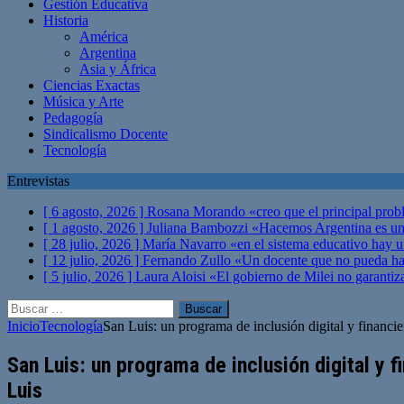
Gestión Educativa
Historia
América
Argentina
Asia y África
Ciencias Exactas
Música y Arte
Pedagogía
Sindicalismo Docente
Tecnología
Entrevistas
[ 6 agosto, 2026 ]
Rosana Morando «creo que el principal probl
[ 1 agosto, 2026 ]
Juliana Bambozzi «Hacemos Argentina es una
[ 28 julio, 2026 ]
María Navarro «en el sistema educativo hay 
[ 12 julio, 2026 ]
Fernando Zullo «Un docente que no pueda hacer
[ 5 julio, 2026 ]
Laura Aloisi «El gobierno de Milei no garanti
Buscar:
Inicio
Tecnología
San Luis: un programa de inclusión digital y financie
San Luis: un programa de inclusión digital y 
Luis