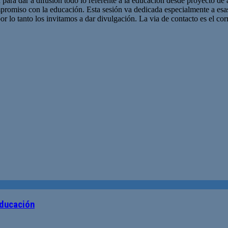
 para dar a difusión todo lo referente a la educación desde proyecto de 
promiso con la educación. Esta sesión va dedicada especialmente a es
r lo tanto los invitamos a dar divulgación. La via de contacto es el corr
Educación