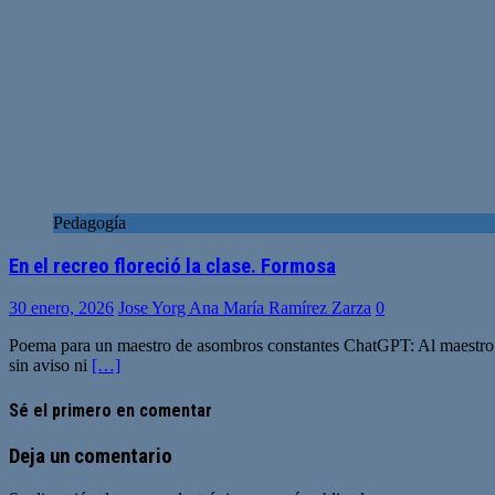
Pedagogía
En el recreo floreció la clase. Formosa
30 enero, 2026
Jose Yorg Ana María Ramírez Zarza
0
Poema para un maestro de asombros constantes ChatGPT: Al maestro Jo
sin aviso ni
[…]
Sé el primero en comentar
Deja un comentario