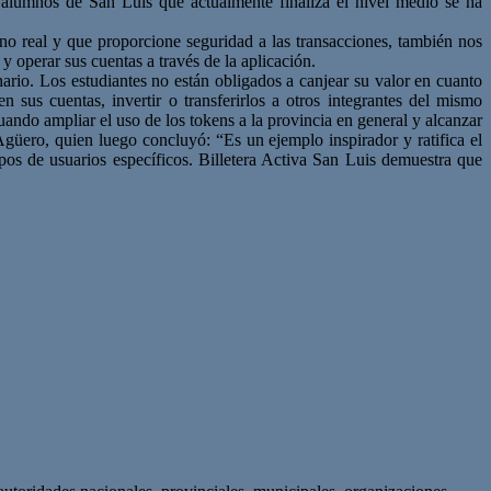
e alumnos de San Luis que actualmente finaliza el nivel medio se ha
no real y que proporcione seguridad a las transacciones, también nos
 operar sus cuentas a través de la aplicación.
ario. Los estudiantes no están obligados a canjear su valor en cuanto
n sus cuentas, invertir o transferirlos a otros integrantes del mismo
uando ampliar el uso de los tokens a la provincia en general y alcanzar
 Agüero, quien luego concluyó: “Es un ejemplo inspirador y ratifica el
pos de usuarios específicos. Billetera Activa San Luis demuestra que