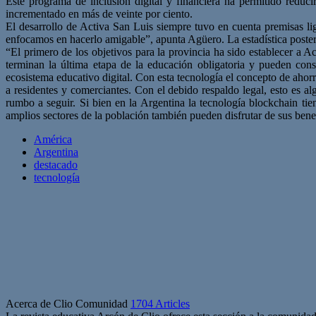
Este programa de inclusión digital y financiera ha permitido reduc
incrementado en más de veinte por ciento.
El desarrollo de Activa San Luis siempre tuvo en cuenta premisas li
enfocamos en hacerlo amigable”, apunta Agüero. La estadística posteri
“El primero de los objetivos para la provincia ha sido establecer a 
terminan la última etapa de la educación obligatoria y pueden conser
ecosistema educativo digital. Con esta tecnología el concepto de ahorr
a residentes y comerciantes. Con el debido respaldo legal, esto es al
rumbo a seguir. Si bien en la Argentina la tecnología blockchain ti
amplios sectores de la población también pueden disfrutar de sus bene
América
Argentina
destacado
tecnología
Acerca de Clio Comunidad
1704 Articles