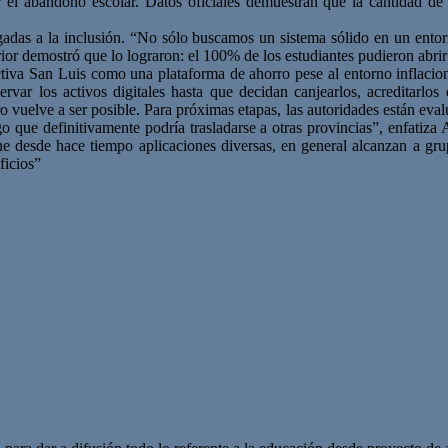
ir el abandono escolar. Datos oficiales demuestran que la cantidad d
gadas a la inclusión. “No sólo buscamos un sistema sólido en un entor
or demostró que lo lograron: el 100% de los estudiantes pudieron abrir y
Activa San Luis como una plataforma de ahorro pese al entorno inflacion
var los activos digitales hasta que decidan canjearlos, acreditarlos e
o vuelve a ser posible. Para próximas etapas, las autoridades están eval
go que definitivamente podría trasladarse a otras provincias”, enfatiza
ene desde hace tiempo aplicaciones diversas, en general alcanzan a gru
ficios”