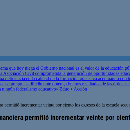
ema que hoy niega el Gobierno nacional es el valor de la educación p
 Asociación Civil comprometida la generación de oportunidades educ
una deficiencia en la calidad de la formación que se va acentuando c
se preguntas difícilmente obtenga buenos resultados de las órdenes que
za ningún federalismo educativo»
Educ + Acción
ra permitió incrementar veinte por ciento los egresos de la escuela secu
financiera permitió incrementar veinte por cie