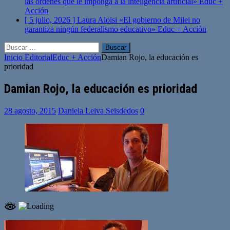
las órdenes que le imponga a la inteligencia artificial»
Educ +
Acción
[ 5 julio, 2026 ]
Laura Aloisi «El gobierno de Milei no
garantiza ningún federalismo educativo»
Educ + Acción
Buscar:
Inicio
Editorial
Educ + Acción
Damian Rojo, la educación es
prioridad
Damian Rojo, la educación es prioridad
28 agosto, 2015
Daniela Leiva Seisdedos
0