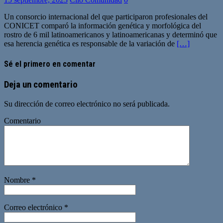
Un consorcio internacional del que participaron profesionales del
CONICET comparó la información genética y morfológica del
rostro de 6 mil latinoamericanos y latinoamericanas y determinó que
esa herencia genética es responsable de la variación de
[…]
Sé el primero en comentar
Deja un comentario
Su dirección de correo electrónico no será publicada.
Comentario
Nombre
*
Correo electrónico
*