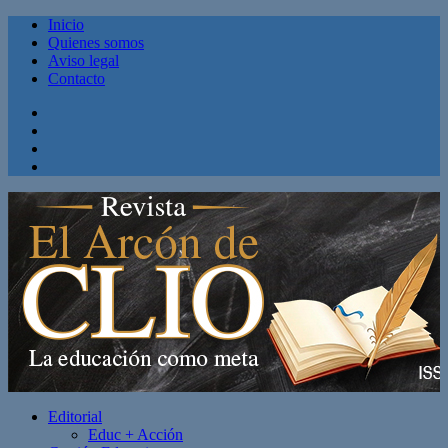
Inicio
Quienes somos
Aviso legal
Contacto
Facebook
Twitter
Linkedin
Youtube
Editorial
Educ + Acción