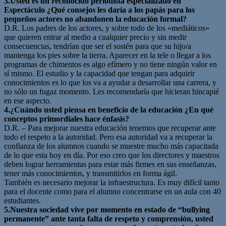
3.Usted es un reconocido periodista especializado en
Espectáculo ¿Qué consejos les daría a los papás para los
pequeños actores no abandonen la educación formal?
D.R. Los padres de los actores, y sobre todo de los «mediáticos»
que quieren entrar al medio a cualquier precio y sin medir
consecuencias, tendrían que ser el sostén para que su hijo/a
mantenga los pies sobre la tierra. Aparecer en la tele o llegar a los
programas de chimentos es algo efímero y no tiene ningún valor en
sí mismo. El estudio y la capacidad que tengan para adquirir
conocimientos es lo que los va a ayudar a desarrollar una carrera, y
no sólo un fugaz momento. Les recomendaría que hicieran hincapié
en ese aspecto.
4.¿Cuándo usted piensa en beneficio de la educación ¿En qué
conceptos primordiales hace énfasis?
D.R. – Para mejorar nuestra educación tenemos que recuperar ante
todo el respeto a la autoridad. Pero esa autoridad va a recuperar la
confianza de los alumnos cuando se muestre mucho más capacitada
de lo que esta hoy en día. Por eso creo que los directores y maestros
deben lograr herramientas para estar más firmes en sus enseñanzas,
tener más conocimientos, y transmitirlos en forma ágil.
También es necesario mejorar la infraestructura. Es muy difícil tanto
para el docente como para el alumno concentrarse en un aula con 40
estudiantes.
5.Nuestra sociedad vive por momento en estado de “bullying
permanente” ante tanta falta de respeto y comprensión, usted