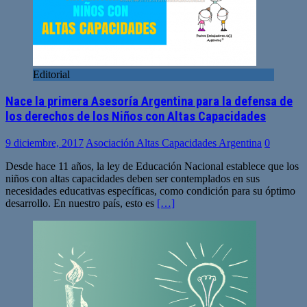
Editorial
Nace la primera Asesoría Argentina para la defensa de
los derechos de los Niños con Altas Capacidades
9 diciembre, 2017
Asociación Altas Capacidades Argentina
0
Desde hace 11 años, la ley de Educación Nacional establece que los
niños con altas capacidades deben ser contemplados en sus
necesidades educativas específicas, como condición para su óptimo
desarrollo. En nuestro país, esto es
[…]