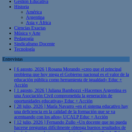
Gestión Educativa
Historia
América
Argentina
Asia y África
Ciencias Exactas
Música y Arte
Pedagogía
Sindicalismo Docente
Tecnología
Entrevistas
[ 6 agosto, 2026 ]
Rosana Morando «creo que el principal
problema que hoy niega el Gobierno nacional es el valor de la
educación pública como herramienta de igualdad»
Educ +
Acción
[ 1 agosto, 2026 ]
Juliana Bambozzi «Hacemos Argentina es
una Asociación Civil comprometida la generación de
oportunidades educativas»
Educ + Acción
[ 28 julio, 2026 ]
María Navarro «en el sistema educativo hay
una deficiencia en la calidad de la formación que se va
acentuando con los años» UCALP
Educ + Acción
[ 12 julio, 2026 ]
Fernando Zullo «Un docente que no pueda
hacerse preguntas difícilmente obtenga buenos resultados de