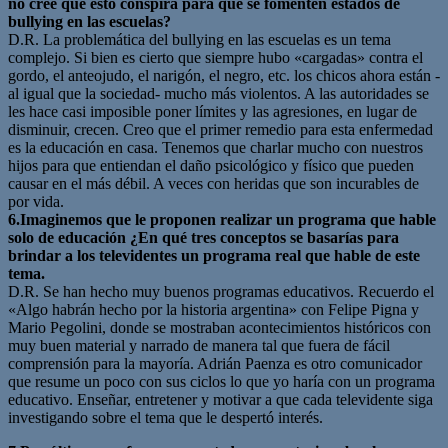
no cree que esto conspira para que se fomenten estados de
bullying en las escuelas?
D.R. La problemática del bullying en las escuelas es un tema
complejo. Si bien es cierto que siempre hubo «cargadas» contra el
gordo, el anteojudo, el narigón, el negro, etc. los chicos ahora están -
al igual que la sociedad- mucho más violentos. A las autoridades se
les hace casi imposible poner límites y las agresiones, en lugar de
disminuir, crecen. Creo que el primer remedio para esta enfermedad
es la educación en casa. Tenemos que charlar mucho con nuestros
hijos para que entiendan el daño psicológico y físico que pueden
causar en el más débil. A veces con heridas que son incurables de
por vida.
6.Imaginemos que le proponen realizar un programa que hable
solo de educación ¿En qué tres conceptos se basarías para
brindar a los televidentes un programa real que hable de este
tema.
D.R. Se han hecho muy buenos programas educativos. Recuerdo el
«Algo habrán hecho por la historia argentina» con Felipe Pigna y
Mario Pegolini, donde se mostraban acontecimientos históricos con
muy buen material y narrado de manera tal que fuera de fácil
comprensión para la mayoría. Adrián Paenza es otro comunicador
que resume un poco con sus ciclos lo que yo haría con un programa
educativo. Enseñar, entretener y motivar a que cada televidente siga
investigando sobre el tema que le despertó interés.