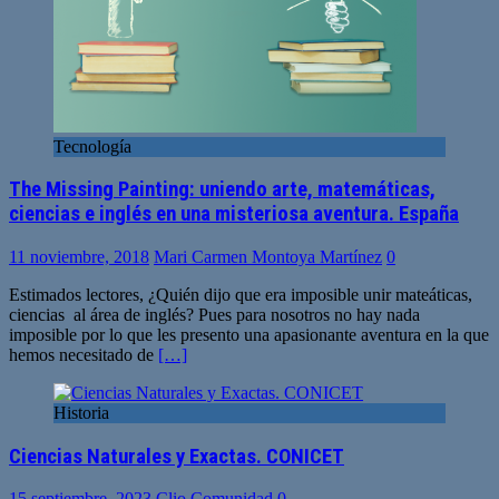
Tecnología
The Missing Painting: uniendo arte, matemáticas,
ciencias e inglés en una misteriosa aventura. España
11 noviembre, 2018
Mari Carmen Montoya Martínez
0
Estimados lectores, ¿Quién dijo que era imposible unir mateáticas,
ciencias al área de inglés? Pues para nosotros no hay nada
imposible por lo que les presento una apasionante aventura en la que
hemos necesitado de
[…]
Historia
Ciencias Naturales y Exactas. CONICET
15 septiembre, 2023
Clio Comunidad
0