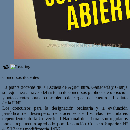
Concursos docentes
La planta docente de la Escuela de Agricultura, Ganadería y Granja
se regulariza a través del sistema de concursos públicos de oposición
y antecedentes para el cubrimiento de cargos, de acuerdo al Estatuto
de la UNL.
Los concursos para la designación ordinaria y la evaluación
periódica de desempeño de docentes de Escuelas Secundarias
dependientes de la Universidad Nacional del Litoral son regulados
por el reglamento aprobado por Resolución Consejo Superior Nº
415/12 y su modificatoria 149/21.