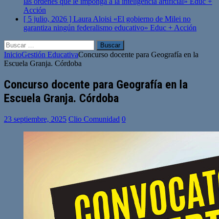
las órdenes que le imponga a la inteligencia artificial»
Educ +
Acción
[ 5 julio, 2026 ]
Laura Aloisi «El gobierno de Milei no
garantiza ningún federalismo educativo»
Educ + Acción
Buscar:
Inicio
Gestión Educativa
Concurso docente para Geografía en la
Escuela Granja. Córdoba
Concurso docente para Geografía en la
Escuela Granja. Córdoba
23 septiembre, 2025
Clio Comunidad
0