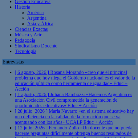
Gestión Educativa
Historia
América
Argentina
Asia y África
Ciencias Exactas
Música y Arte
Pedagogía
Sindicalismo Docente
Tecnología
Entrevistas
[ 6 agosto, 2026 ]
Rosana Morando «creo que el principal
problema que hoy niega el Gobierno nacional es el valor de la
educación pública como herramienta de igualdad»
Educ +
Acción
[ 1 agosto, 2026 ]
Juliana Bambozzi «Hacemos Argentina es
una Asociación Civil comprometida la generación de
oportunidades educativas»
Educ + Acción
[ 28 julio, 2026 ]
María Navarro «en el sistema educativo hay
una deficiencia en la calidad de la formación que se va
acentuando con los años» UCALP
Educ + Acción
[ 12 julio, 2026 ]
Fernando Zullo «Un docente que no pueda
hacerse preguntas difícilmente obtenga buenos resultados de