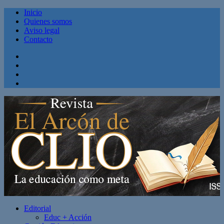
Inicio
Quienes somos
Aviso legal
Contacto
Facebook
Twitter
Linkedin
Youtube
Editorial
Educ + Acción