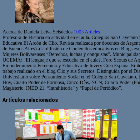
Acerca de Daniela Leiva Seisdedos
1003 Articles
Profesora de Historia en actividad en el aula. Colegios San Cayetano
Educativa El Arcón de Clío. Revista realizada por docentes de Arge
de Buenos Aires) a la difusión de Contenidos educativos en Blogs esc
Mujeres Bolivarenses “Derechos, luchas y conquistas”. Municipalid
UCEMA: “El lenguaje que se escucha en el aula?, Foro Scouts de Ar
Empoderamiento Femenino y Educativo de Invery Crea España. Edito
trabajo realizado en el blog Clio y sus Secretos. Distinguida por el D
Universitario sobre Pensamiento Social en el Colegio San Cayetano, 
Hoy, Cuarto Poder de Formosa, Cinco Días, NCN, Cuarto Poder (For
Magisterio, INED 21, “Intrahistoria” y “Papel de Periódico”.
Sitio
Facebook
Twitter
YouTube
web
Artículos relacionados