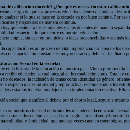
a de calificación docente? ¿Por qué es necesario estar calificando
stán a cargo de que los procesos educativos dentro del aula se desarroll
ra analizar si lo que se hace en la escuela va por buen camino. Por eso
ificarlas y mejorarlas de manera continua.
 hay que evaluar a los estudiantes y a los docentes de manera separada, 
sabilidad respecto a lo que ocurre en nuestra educación.
nera amplia, sin caer en prejuicios, o ideas preconcebidas y además ide
n.
 la capacitación es un proceso de vital importancia. La tarea de los ma
ceso de capacitación constante es muy necesario y debe ser facilitado po
ducación Sexual en la escuela?
e en la historia de la educación de nuestro país. Vino a promover la in
o a recibir educación sexual integral en los establecimientos. Esta ley
 no deseados, la inclusión de temas como identidad de género, orientaci
te respecto a la salud sexual y reproductiva, reconociendo a los estud
la ley, estamos todavía muy lejos de su implementación efectiva. Ello o
ón social que significó el debate por el aborto legal, seguro y gratuito
e con nuestros chicos al no brindarles una adecuada educación sexual. 
, roles estancados en épocas pasadas, misoginia, machismo y homofobia.
 masculinidad y femineidad, que muchas veces caen en estereotipos, porq