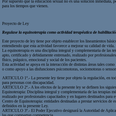
Por supuesto que la educación sexual no es una solución inmediata, p
para los tiempos que vienen.
Proyecto de Ley
Regulase la equinoterapia como actividad terapéutica de habilitaci
Este proyecto de ley tiene por objeto establecer los lineamientos básic
entendiendo que esta actividad favorece a mejorar su calidad de vida.
La equinoterapia es una disciplina integral y complementaria de las te
apto, certificado y debidamente entrenado, realizado por profesionales 
físico, psíquico, emocional y social de los pacientes.
Esta actividad se apoya en la interacción de distintas áreas tales como
o como apoyo a las disfunciones psicomotoras, sociomotoras o sensomot
ARTICULO 1º.- La presente ley tiene por objeto la regulación, en todo 
para personas con discapacidad.
ARTICULO 2º.- A los efectos de la presente ley se definen los siguie
Equinoterapia: Disciplina integral y complementaria de las terapias mé
realizado por profesionales capacitados y en lugares destinados para es
Centro de Equinoterapia: entidades destinadas a prestar servicios de 
definidos en la presente Ley.
ARTICULO 3º.- El Poder Ejecutivo designará la Autoridad de Aplicación
las que compartan competencia.