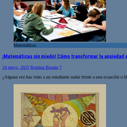
Matemáticas
¡Matemáticas sin miedo! Cómo transformar la ansiedad 
24 mayo, 2025
Romina Busain
7
¿Alguna vez has visto a un estudiante sudar frente a una ecuación o b