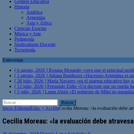
Gestión Educativa
Historia
América
Argentina
Asia y África
Ciencias Exactas
Música y Arte
Pedagogía
Sindicalismo Docente
Tecnología
Entrevistas
[ 6 agosto, 2026 ]
Rosana Morando «creo que el principal probl
[ 1 agosto, 2026 ]
Juliana Bambozzi «Hacemos Argentina es una
[ 28 julio, 2026 ]
María Navarro «en el sistema educativo hay 
[ 12 julio, 2026 ]
Fernando Zullo «Un docente que no pueda hacer
[ 5 julio, 2026 ]
Laura Aloisi «El gobierno de Milei no garanti
Buscar:
Inicio
Editorial
Educ + Acción
Cecilia Moreau: «la evaluación debe atra
Cecilia Moreau: «la evaluación debe atravesar
26 diciembre, 2018
Daniela Leiva Seisdedos
0