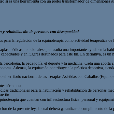
ero sí es una herramienta con un poder transformador de dimensiones gi
ón y rehabilitación de personas con discapacidad
os para la regulación de la equinoterapia como actividad terapéutica de 
rapias médicas tradicionales que resulta una importante ayuda en la habi
capacitados y en lugares destinados para este fin. En definitiva, es un m
 la psicología, la pedagogía, el deporte y la medicina. Cada una aporta 
oras. Además, la equitación contribuye a la práctica deportiva, siendo
el territorio nacional, de las Terapias Asistidas con Caballos (Equinote
ntes términos:
dicas tradicionales para la habilitación y rehabilitación de personas me
te fin.
equinoterapia que cuentan con infraestructura física, personal y equipam
 de la presente ley, la cual deberá garantizar el cumplimiento de la pr