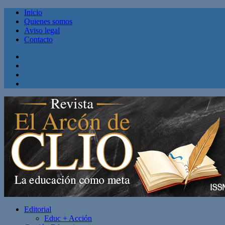
Inicio
Quienes somos
Aviso legal
Contacto
Facebook
Twitter
Linkedin
Youtube
Editorial
Educ + Acción