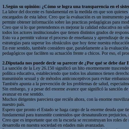
1.Según su opinión: ¿Cómo se logra una transparencia en el sistem
La labor del docente es fundamental en la medida en que son quienes e
encargados de esta labor. Creo que la evaluación es un instrumento pa
permite obtener información sobre las practicas pedagógicas para mod
Creo que si lo que pretendemos es mejorar la calidad educativa no sólo
todos los actores institucionales que tienen distintos grados de respon
Esto va a permitir valorar el proceso de enseñanza y aprendizaje de ma
estrategias para superar los obstáculos que hoy tiene nuestra educació
En este sentido, también considero que, paralelamente a la evaluación,
pedagógicos que faciliten su actuación frente a chicos. Por eso, el pro
2.Diputada nos puede decir su parecer de ¿Por qué se debe dar E
La sanción de la Ley 26.150 significó un hito enormemente trascendent
política educativa, estableciendo que todos los alumnos tienen derech
transmisión sexual y de métodos anticonceptivos para evitar embarazos
También apunta a la prevención de los problemas de salud, especialmen
Sin embargo, y a pesar del enorme avance que significó la sanción de 
avanzar en ese sentido.
Muchos dirigentes pareciera que recién ahora, con la enorme movilizaci
nuestro país.
Espero que pronto el Estado se haga cargo de la enorme deuda que tien
fundamental para transmitir contenidos que desnaturalicen prejuicios
Creo que es importante que en la escuela se reconstruyan los roles de
desarrolla en nuestra sociedad en edades más avanzadas.