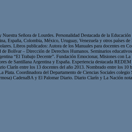
 y Nuestra Señora de Lourdes. Personalidad Destacada de la Educación p
ntina, España, Colombia, México, Uruguay, Venezuela y otros países 
olares. Libros publicados: Autora de los Manuales para docentes en Con
ad de Bolívar – Dirección de Derechos Humanos. Seminarios educativ
gentina “El Trabajo Decente”. Fundación Emocionar, Misiones con La 
res de Santillana Argentina y España. Experiencia destacada REDEM 
iario Clarín entre los 13 docentes del año 2013. Nombrado entre los 10 b
La Plata. Coordinadora del Departamento de Ciencias Sociales colegio 
mosa) CadenaBA y El Palomar Diario. Diario Clarín y La Nación nota