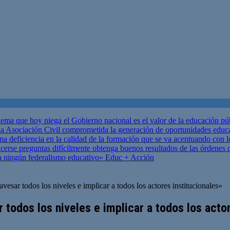
ema que hoy niega el Gobierno nacional es el valor de la educación p
 Asociación Civil comprometida la generación de oportunidades educ
una deficiencia en la calidad de la formación que se va acentuando c
se preguntas difícilmente obtenga buenos resultados de las órdenes que
za ningún federalismo educativo»
Educ + Acción
vesar todos los niveles e implicar a todos los actores institucionales»
 todos los niveles e implicar a todos los acto