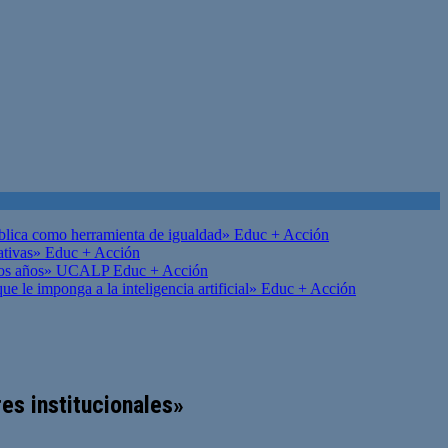
ública como herramienta de igualdad»
Educ + Acción
ativas»
Educ + Acción
on los años» UCALP
Educ + Acción
 le imponga a la inteligencia artificial»
Educ + Acción
res institucionales»