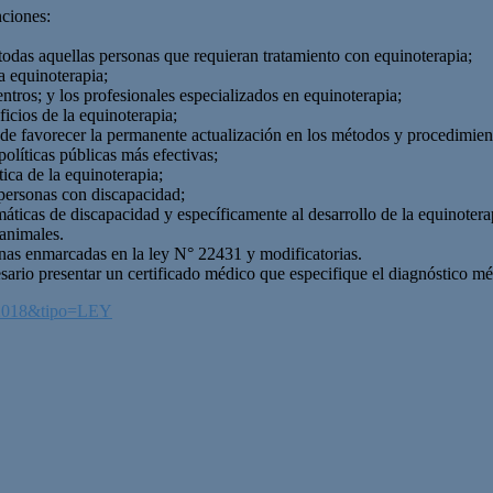
ciones:
 todas aquellas personas que requieran tratamiento con equinoterapia;
a equinoterapia;
entros; y los profesionales especializados en equinoterapia;
icios de la equinoterapia;
n de favorecer la permanente actualización en los métodos y procedimien
olíticas públicas más efectivas;
tica de la equinoterapia;
 personas con discapacidad;
emáticas de discapacidad y específicamente al desarrollo de la equinotera
 animales.
nas enmarcadas en la ley N° 22431 y modificatorias.
rio presentar un certificado médico que especifique el diagnóstico médic
D-2018&tipo=LEY