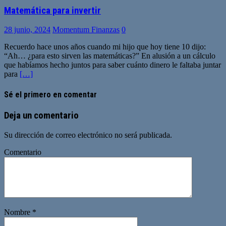
Matemática para invertir
28 junio, 2024
Momentum Finanzas
0
Recuerdo hace unos años cuando mi hijo que hoy tiene 10 dijo:
“Ah… ¿para esto sirven las matemáticas?” En alusión a un cálculo
que habíamos hecho juntos para saber cuánto dinero le faltaba juntar
para
[…]
Sé el primero en comentar
Deja un comentario
Su dirección de correo electrónico no será publicada.
Comentario
Nombre
*