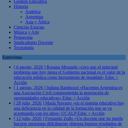
Gestión Educativa
Historia
América
Argentina
Asia y África
Ciencias Exactas
Música y Arte
Pedagogía
Sindicalismo Docente
Tecnología
Entrevistas
[ 6 agosto, 2026 ]
Rosana Morando «creo que el principal
problema que hoy niega el Gobierno nacional es el valor de la
educación pública como herramienta de igualdad»
Educ +
Acción
[ 1 agosto, 2026 ]
Juliana Bambozzi «Hacemos Argentina es
una Asociación Civil comprometida la generación de
oportunidades educativas»
Educ + Acción
[ 28 julio, 2026 ]
María Navarro «en el sistema educativo hay
una deficiencia en la calidad de la formación que se va
acentuando con los años» UCALP
Educ + Acción
[ 12 julio, 2026 ]
Fernando Zullo «Un docente que no pueda
hacerse preguntas difícilmente obtenga buenos resultados de