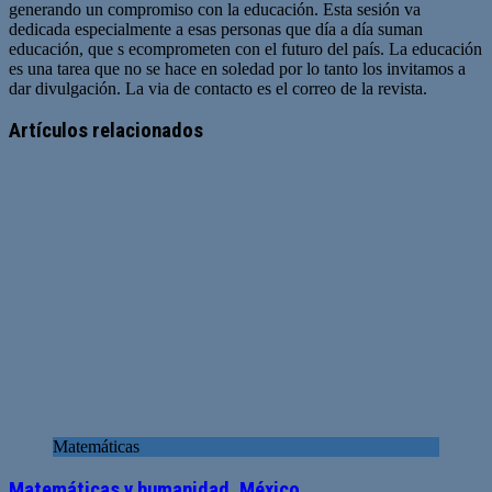
generando un compromiso con la educación. Esta sesión va
dedicada especialmente a esas personas que día a día suman
educación, que s ecomprometen con el futuro del país. La educación
es una tarea que no se hace en soledad por lo tanto los invitamos a
dar divulgación. La via de contacto es el correo de la revista.
Sitio
web
Artículos relacionados
Matemáticas
Matemáticas y humanidad. México