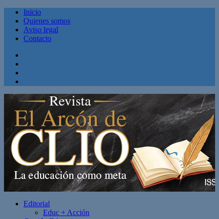
Inicio
Quienes somos
Aviso legal
Contacto
Facebook
Twitter
Linkedin
Youtube
Editorial
Educ + Acción