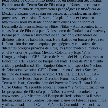
Pedagógica de Compromiso Educativo en Educación Secundaria.
Es directora del Centro Sur de Filosofía para Niños que cuenta con
el reconocimiento de organizaciones pedagógicas y filosóficas de
México y España que avalan sus cursos, actividades, materiales y
proyectos de extensión. Desarrolló la plataforma existente en
http://www.nous.uy desde dónde dicta cursos online sobre el
Desarrollo del Pensamiento en Niños, Niñas y Adolescentes, tanto
en las áreas de Filosofía para Niños, como de Ciudadanía Creativa y
Pensar para liderar a estudiantes de educación y educadores de
distintos países de habla hispana. Ha trabajado en forma privada en
la formación docente de equipos pedagógicos y educativos de
diferentes colegios privados de Uruguay (Montevideo e Interior) y
en el Exterior (Argentina, México, Colombia y España). En
Uruguay trabajó en CES –Liceo de Parque del Plata, Compromiso
Educativo. CES- Liceo de Parque del Plata, Taller de Pensamiento
crítico y periodismo.CEIP- Equipo EducArte, Inspección Nacional
de Educación Artística. CEIP- Formadora en Ciencias Sociales,
Instituto de Formación en Servicio. CFE IFD DE LA COSTA–
Seminario de Educación en Derechos Humanos Colegio Santa
Teresa de Jesús, Coordinadora del Proyecto Filosofía para Niños.
Curso Online: “Es posible educar el pensar?” y “Profundización en
los programas de Filosofía para Niños” (www.lauracurbelo.org –
www.nous.uy ). Miembro del Equipo de Redacción de la Revista
Internacional de los Centros Iberoamericanos de Filosofía para niños
y niñas, editada por el Centro FpN de la Comunidad Valenciana.