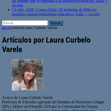
las órdenes que le imponga a la inteligencia artificial»
Educ +
Acción
[ 5 julio, 2026 ]
Laura Aloisi «El gobierno de Milei no
garantiza ningún federalismo educativo»
Educ + Acción
Buscar:
Inicio
Autores
Laura Curbelo Varela
Artículos por
Laura Curbelo
Varela
Acerca de Laura Curbelo Varela
Profesora de Filosofía egresada del Instituto de Profesores Artigas
(IPA), Máster en Filosofía 3/18 por la Universidad de Girona,
Diploma Superior en Infancias, Educación y Pedagogía por