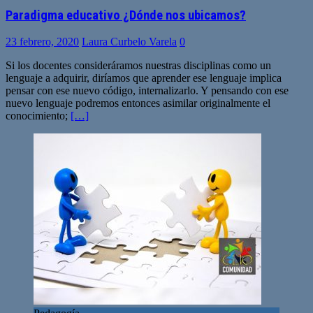
Paradigma educativo ¿Dónde nos ubicamos?
23 febrero, 2020
Laura Curbelo Varela
0
Si los docentes consideráramos nuestras disciplinas como un
lenguaje a adquirir, diríamos que aprender ese lenguaje implica
pensar con ese nuevo código, internalizarlo. Y pensando con ese
nuevo lenguaje podremos entonces asimilar originalmente el
conocimiento;
[…]