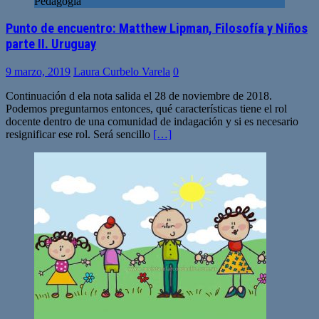
Pedagogía
Punto de encuentro: Matthew Lipman, Filosofía y Niños
parte II. Uruguay
9 marzo, 2019
Laura Curbelo Varela
0
Continuación d ela nota salida el 28 de noviembre de 2018.
Podemos preguntarnos entonces, qué características tiene el rol
docente dentro de una comunidad de indagación y si es necesario
resignificar ese rol. Será sencillo
[…]