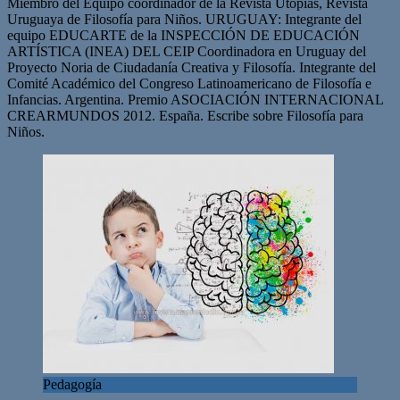
Miembro del Equipo coordinador de la Revista Utopías, Revista
Uruguaya de Filosofía para Niños. URUGUAY: Integrante del
equipo EDUCARTE de la INSPECCIÓN DE EDUCACIÓN
ARTÍSTICA (INEA) DEL CEIP Coordinadora en Uruguay del
Proyecto Noria de Ciudadanía Creativa y Filosofía. Integrante del
Comité Académico del Congreso Latinoamericano de Filosofía e
Infancias. Argentina. Premio ASOCIACIÓN INTERNACIONAL
CREARMUNDOS 2012. España. Escribe sobre Filosofía para
Niños.
Pedagogía