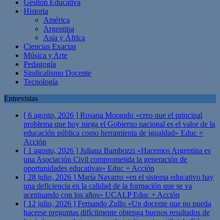
Gestión Educativa
Historia
América
Argentina
Asia y África
Ciencias Exactas
Música y Arte
Pedagogía
Sindicalismo Docente
Tecnología
Entrevistas
[ 6 agosto, 2026 ]
Rosana Morando «creo que el principal
problema que hoy niega el Gobierno nacional es el valor de la
educación pública como herramienta de igualdad»
Educ +
Acción
[ 1 agosto, 2026 ]
Juliana Bambozzi «Hacemos Argentina es
una Asociación Civil comprometida la generación de
oportunidades educativas»
Educ + Acción
[ 28 julio, 2026 ]
María Navarro «en el sistema educativo hay
una deficiencia en la calidad de la formación que se va
acentuando con los años» UCALP
Educ + Acción
[ 12 julio, 2026 ]
Fernando Zullo «Un docente que no pueda
hacerse preguntas difícilmente obtenga buenos resultados de