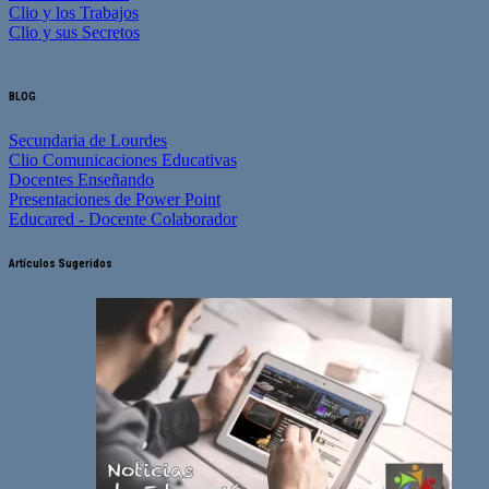
Clio y los Trabajos
Clio y sus Secretos
BLOG
Secundaria de Lourdes
Clio Comunicaciones Educativas
Docentes Enseñando
Presentaciones de Power Point
Educared - Docente Colaborador
Artículos Sugeridos