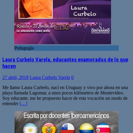
Pedagogía
Laura Curbelo Varela, educantes enamorados de lo que
hacen
27 abril, 2018
Laura Curbelo Varela
0
Me llamo Laura Curbelo, nací en Uruguay y vivo por ahora en una
playa llamada Lagomar, a unos pocos kilómetros de Montevideo.
Soy educante, me he propuesto hacer de esta vocación un modo de
entender
[…]