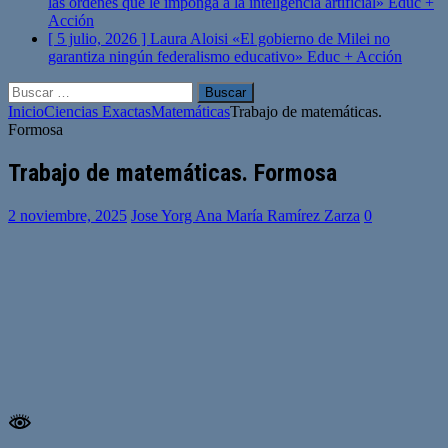
las órdenes que le imponga a la inteligencia artificial»
Educ +
Acción
[ 5 julio, 2026 ]
Laura Aloisi «El gobierno de Milei no
garantiza ningún federalismo educativo»
Educ + Acción
Buscar:
Inicio
Ciencias Exactas
Matemáticas
Trabajo de matemáticas.
Formosa
Trabajo de matemáticas. Formosa
2 noviembre, 2025
Jose Yorg Ana María Ramírez Zarza
0