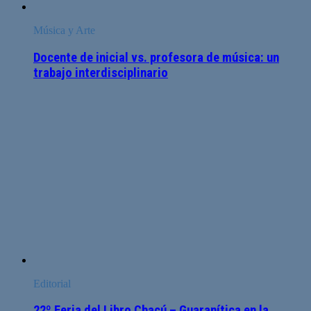
Música y Arte
Docente de inicial vs. profesora de música: un
trabajo interdisciplinario
Editorial
22º Feria del Libro Chacú – Guaranítica en la