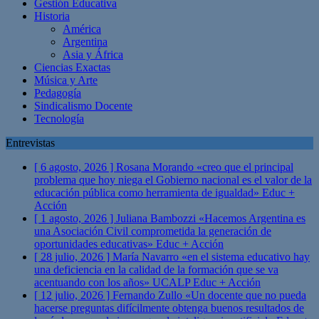
Gestión Educativa
Historia
América
Argentina
Asia y África
Ciencias Exactas
Música y Arte
Pedagogía
Sindicalismo Docente
Tecnología
Entrevistas
[ 6 agosto, 2026 ]
Rosana Morando «creo que el principal
problema que hoy niega el Gobierno nacional es el valor de la
educación pública como herramienta de igualdad»
Educ +
Acción
[ 1 agosto, 2026 ]
Juliana Bambozzi «Hacemos Argentina es
una Asociación Civil comprometida la generación de
oportunidades educativas»
Educ + Acción
[ 28 julio, 2026 ]
María Navarro «en el sistema educativo hay
una deficiencia en la calidad de la formación que se va
acentuando con los años» UCALP
Educ + Acción
[ 12 julio, 2026 ]
Fernando Zullo «Un docente que no pueda
hacerse preguntas difícilmente obtenga buenos resultados de