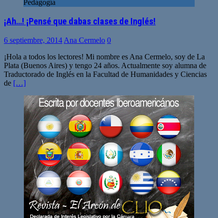
Pedagogía
¡Ah…! ¡Pensé que dabas clases de Inglés!
6 septiembre, 2014
Ana Cermelo
0
¡Hola a todos los lectores! Mi nombre es Ana Cermelo, soy de La
Plata (Buenos Aires) y tengo 24 años. Actualmente soy alumna de
Traductorado de Inglés en la Facultad de Humanidades y Ciencias
de
[…]