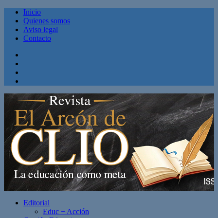
Inicio
Quienes somos
Aviso legal
Contacto
Facebook
Twitter
Linkedin
Youtube
Editorial
Educ + Acción