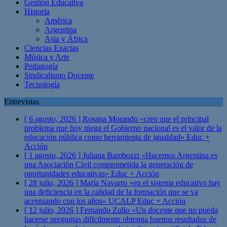
Gestión Educativa
Historia
América
Argentina
Asia y África
Ciencias Exactas
Música y Arte
Pedagogía
Sindicalismo Docente
Tecnología
Entrevistas
[ 6 agosto, 2026 ]
Rosana Morando «creo que el principal
problema que hoy niega el Gobierno nacional es el valor de la
educación pública como herramienta de igualdad»
Educ +
Acción
[ 1 agosto, 2026 ]
Juliana Bambozzi «Hacemos Argentina es
una Asociación Civil comprometida la generación de
oportunidades educativas»
Educ + Acción
[ 28 julio, 2026 ]
María Navarro «en el sistema educativo hay
una deficiencia en la calidad de la formación que se va
acentuando con los años» UCALP
Educ + Acción
[ 12 julio, 2026 ]
Fernando Zullo «Un docente que no pueda
hacerse preguntas difícilmente obtenga buenos resultados de