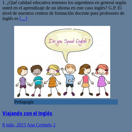
1. ¿Qué calidad educativa tenemos los argentinos en general según
usted en el aprendizaje de un idioma en este caso inglés? G.P. El
nivel de nuestros centros de formación docente para profesores de
inglés es
[…]
Pedagogía
Viajando con el Inglés
8 julio, 2015
Ana Cermelo
2