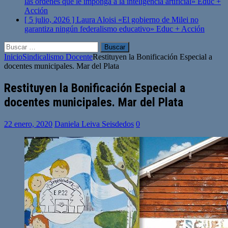
las órdenes que le imponga a la inteligencia artificial»
Educ +
Acción
[ 5 julio, 2026 ]
Laura Aloisi «El gobierno de Milei no
garantiza ningún federalismo educativo»
Educ + Acción
Buscar:
Inicio
Sindicalismo Docente
Restituyen la Bonificación Especial a
docentes municipales. Mar del Plata
Restituyen la Bonificación Especial a
docentes municipales. Mar del Plata
22 enero, 2020
Daniela Leiva Seisdedos
0