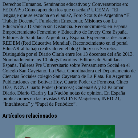
Derechos Humanos. Seminarios educativos y Conversatorios en:
FEDIAP: ¿Cómo aprenden los que enseñan? UCEMA: “El
lenguaje que se escucha en el aula?, Foro Scouts de Argentina “El
Trabajo Decente”. Fundación Emocionar, Misiones con La
Educación a Distancia sin Distancia. Reconocimineto en España
Empoderamiento Femenino y Educativo de Invery Crea España.
Editores de Santillana Argentina y España. Experiencia destacada
REDEM (Red Educativa Mundial). Reconocimiento en el portal
EducAR al trabajo realizado en el blog Clio y sus Secretos.
Distinguida por el Diario Clarín entre los 13 docentes del año 2013.
Nombrado entre los 10 blogs favoritos. Editores de Santillana
España. Talleres Pre Universitario sobre Pensamiento Social en el
Colegio San Cayetano, La Plata. Coordinadora del Departamento de
Ciencias Sociales colegio San Cayetano de La Plata. En Argentina
Publicaciones en: Bolívar Hoy, Cuarto Poder de Formosa, Cinco
Días, NCN, Cuarto Poder (Formosa) CadenaBA y El Palomar
Diario. Diario Clarín y La Nación notas de opinión. En España
publicaciones en las revistas ONLINE Magisterio, INED 21,
“Intrahistoria” y “Papel de Periódico”.
Sitio
Facebook
Twitter
YouTube
web
Artículos relacionados