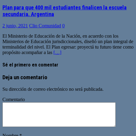
Plan para que 400 mil estudiantes finalicen la escuela
secundaria. Argentina
2 junio, 2021
Clio Comunidad
0
El Ministerio de Educación de la Nación, en acuerdo con los
Ministerios de Educación jurisdiccionales, diseñó un plan integral de
terminalidad del nivel. El Plan egresar: proyectá tu futuro tiene como
propósito acompañar a las
[…]
Sé el primero en comentar
Deja un comentario
Su dirección de correo electrónico no será publicada.
Comentario
Nombre
*