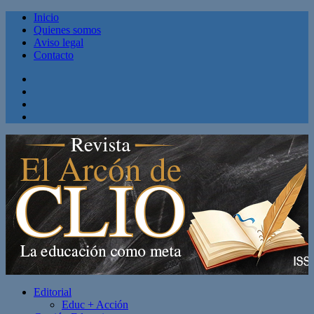
Inicio
Quienes somos
Aviso legal
Contacto
Facebook
Twitter
Linkedin
Youtube
Editorial
Educ + Acción