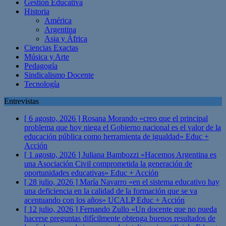
Gestión Educativa
Historia
América
Argentina
Asia y África
Ciencias Exactas
Música y Arte
Pedagogía
Sindicalismo Docente
Tecnología
Entrevistas
[ 6 agosto, 2026 ]
Rosana Morando «creo que el principal
problema que hoy niega el Gobierno nacional es el valor de la
educación pública como herramienta de igualdad»
Educ +
Acción
[ 1 agosto, 2026 ]
Juliana Bambozzi «Hacemos Argentina es
una Asociación Civil comprometida la generación de
oportunidades educativas»
Educ + Acción
[ 28 julio, 2026 ]
María Navarro «en el sistema educativo hay
una deficiencia en la calidad de la formación que se va
acentuando con los años» UCALP
Educ + Acción
[ 12 julio, 2026 ]
Fernando Zullo «Un docente que no pueda
hacerse preguntas difícilmente obtenga buenos resultados de