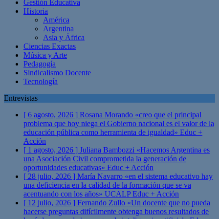
Gestión Educativa
Historia
América
Argentina
Asia y África
Ciencias Exactas
Música y Arte
Pedagogía
Sindicalismo Docente
Tecnología
Entrevistas
[ 6 agosto, 2026 ]
Rosana Morando «creo que el principal
problema que hoy niega el Gobierno nacional es el valor de la
educación pública como herramienta de igualdad»
Educ +
Acción
[ 1 agosto, 2026 ]
Juliana Bambozzi «Hacemos Argentina es
una Asociación Civil comprometida la generación de
oportunidades educativas»
Educ + Acción
[ 28 julio, 2026 ]
María Navarro «en el sistema educativo hay
una deficiencia en la calidad de la formación que se va
acentuando con los años» UCALP
Educ + Acción
[ 12 julio, 2026 ]
Fernando Zullo «Un docente que no pueda
hacerse preguntas difícilmente obtenga buenos resultados de