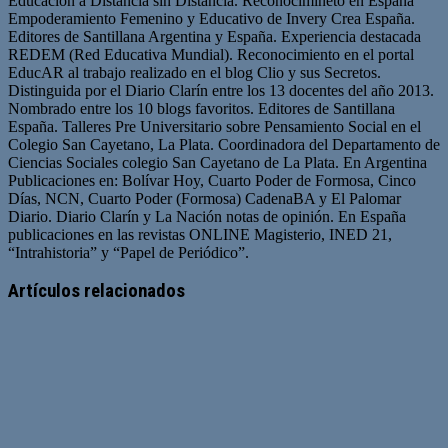
Educación a Distancia sin Distancia. Reconocimineto en España
Empoderamiento Femenino y Educativo de Invery Crea España.
Editores de Santillana Argentina y España. Experiencia destacada
REDEM (Red Educativa Mundial). Reconocimiento en el portal
EducAR al trabajo realizado en el blog Clio y sus Secretos.
Distinguida por el Diario Clarín entre los 13 docentes del año 2013.
Nombrado entre los 10 blogs favoritos. Editores de Santillana
España. Talleres Pre Universitario sobre Pensamiento Social en el
Colegio San Cayetano, La Plata. Coordinadora del Departamento de
Ciencias Sociales colegio San Cayetano de La Plata. En Argentina
Publicaciones en: Bolívar Hoy, Cuarto Poder de Formosa, Cinco
Días, NCN, Cuarto Poder (Formosa) CadenaBA y El Palomar
Diario. Diario Clarín y La Nación notas de opinión. En España
publicaciones en las revistas ONLINE Magisterio, INED 21,
“Intrahistoria” y “Papel de Periódico”.
Sitio
Facebook
Twitter
YouTube
web
Artículos relacionados