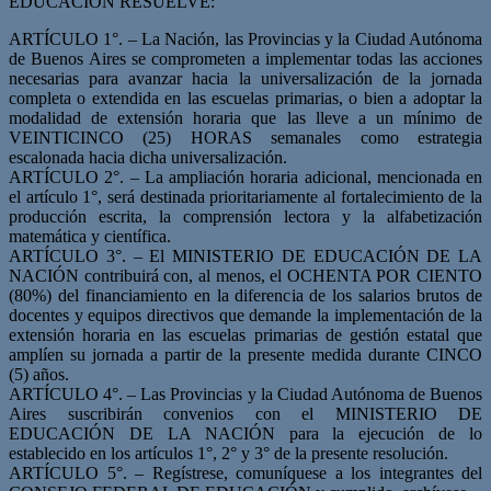
EDUCACIÓN RESUELVE:
ARTÍCULO 1°. – La Nación, las Provincias y la Ciudad Autónoma
de Buenos Aires se comprometen a implementar todas las acciones
necesarias para avanzar hacia la universalización de la jornada
completa o extendida en las escuelas primarias, o bien a adoptar la
modalidad de extensión horaria que las lleve a un mínimo de
VEINTICINCO (25) HORAS semanales como estrategia
escalonada hacia dicha universalización.
ARTÍCULO 2°. – La ampliación horaria adicional, mencionada en
el artículo 1°, será destinada prioritariamente al fortalecimiento de la
producción escrita, la comprensión lectora y la alfabetización
matemática y científica.
ARTÍCULO 3°. – El MINISTERIO DE EDUCACIÓN DE LA
NACIÓN contribuirá con, al menos, el OCHENTA POR CIENTO
(80%) del financiamiento en la diferencia de los salarios brutos de
docentes y equipos directivos que demande la implementación de la
extensión horaria en las escuelas primarias de gestión estatal que
amplíen su jornada a partir de la presente medida durante CINCO
(5) años.
ARTÍCULO 4°. – Las Provincias y la Ciudad Autónoma de Buenos
Aires suscribirán convenios con el MINISTERIO DE
EDUCACIÓN DE LA NACIÓN para la ejecución de lo
establecido en los artículos 1°, 2° y 3° de la presente resolución.
ARTÍCULO 5°. – Regístrese, comuníquese a los integrantes del