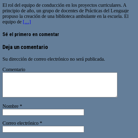
El rol del equipo de conducción en los proyectos curriculares. A
principio de año, un grupo de docentes de Prácticas del Lenguaje
propuso la creación de una biblioteca ambulante en la escuela. El
equipo de
[…]
Sé el primero en comentar
Deja un comentario
Su dirección de correo electrónico no será publicada.
Comentario
Nombre
*
Correo electrónico
*