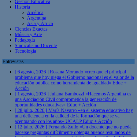
Gestión Educativa
Historia
América
Argentina
Asia y África
Ciencias Exactas
Música y Arte
Pedagogía
Sindicalismo Docente
Tecnología
Entrevistas
[ 6 agosto, 2026 ]
Rosana Morando «creo que el principal
problema que hoy niega el Gobierno nacional es el valor de la
educación pública como herramienta de igualdad»
Educ +
Acción
[ 1 agosto, 2026 ]
Juliana Bambozzi «Hacemos Argentina es
una Asociación Civil comprometida la generación de
oportunidades educativas»
Educ + Acción
[ 28 julio, 2026 ]
María Navarro «en el sistema educativo hay
una deficiencia en la calidad de la formación que se va
acentuando con los años» UCALP
Educ + Acción
[ 12 julio, 2026 ]
Fernando Zullo «Un docente que no pueda
hacerse preguntas difícilmente obtenga buenos resultados de