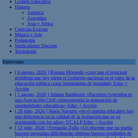
Gestión Educativa
Historia
América
Argentina
Asia y África
Ciencias Exactas
Música y Arte
Pedagogía
Sindicalismo Docente
Tecnología
Entrevistas
[ 6 agosto, 2026 ]
Rosana Morando «creo que el principal
problema que hoy niega el Gobierno nacional es el valor de la
educación pública como herramienta de igualdad»
Educ +
Acción
[ 1 agosto, 2026 ]
Juliana Bambozzi «Hacemos Argentina es
una Asociación Civil comprometida la generación de
oportunidades educativas»
Educ + Acción
[ 28 julio, 2026 ]
María Navarro «en el sistema educativo hay
una deficiencia en la calidad de la formación que se va
acentuando con los años» UCALP
Educ + Acción
[ 12 julio, 2026 ]
Fernando Zullo «Un docente que no pueda
hacerse preguntas difícilmente obtenga buenos resultados de