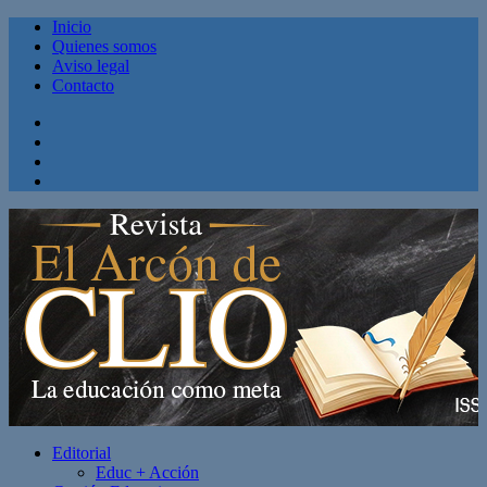
Inicio
Quienes somos
Aviso legal
Contacto
Facebook
Twitter
Linkedin
Youtube
Editorial
Educ + Acción