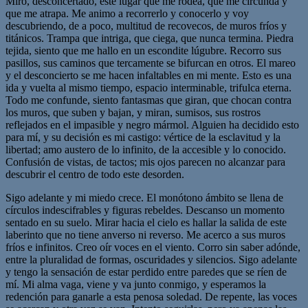
Miro, desconcertado, este lugar que me rodea, que me circunda y
que me atrapa. Me animo a recorrerlo y conocerlo y voy
descubriendo, de a poco, multitud de recovecos, de muros fríos y
titánicos. Trampa que intriga, que ciega, que nunca termina. Piedra
tejida, siento que me hallo en un escondite lúgubre. Recorro sus
pasillos, sus caminos que tercamente se bifurcan en otros. El mareo
y el desconcierto se me hacen infaltables en mi mente. Esto es una
ida y vuelta al mismo tiempo, espacio interminable, trifulca eterna.
Todo me confunde, siento fantasmas que giran, que chocan contra
los muros, que suben y bajan, y miran, sumisos, sus rostros
reflejados en el impasible y negro mármol. Alguien ha decidido esto
para mí, y su decisión es mi castigo: vértice de la esclavitud y la
libertad; amo austero de lo infinito, de la accesible y lo conocido.
Confusión de vistas, de tactos; mis ojos parecen no alcanzar para
descubrir el centro de todo este desorden.
Sigo adelante y mi miedo crece. El monótono ámbito se llena de
círculos indescifrables y figuras rebeldes. Descanso un momento
sentado en su suelo. Mirar hacia el cielo es hallar la salida de este
laberinto que no tiene anverso ni reverso. Me acerco a sus muros
fríos e infinitos. Creo oír voces en el viento. Corro sin saber adónde,
entre la pluralidad de formas, oscuridades y silencios. Sigo adelante
y tengo la sensación de estar perdido entre paredes que se ríen de
mí. Mi alma vaga, viene y va junto conmigo, y esperamos la
redención para ganarle a esta penosa soledad. De repente, las voces