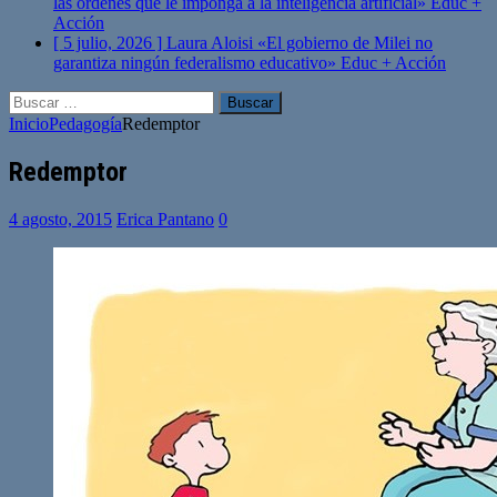
las órdenes que le imponga a la inteligencia artificial»
Educ +
Acción
[ 5 julio, 2026 ]
Laura Aloisi «El gobierno de Milei no
garantiza ningún federalismo educativo»
Educ + Acción
Buscar:
Inicio
Pedagogía
Redemptor
Redemptor
4 agosto, 2015
Erica Pantano
0