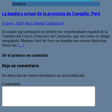
América
La bandera actual de la provincia de Cangallo. Perú
4 mayo, 2026
Max Aguirre Cárdenas
0
El orador que pronunció el sermón fue el prebendado español de la
Catedral del Cuzco, Francisco de Carrascón, que era como el clérigo
arequipeño Mariano José de Arce un hombre sin recatos hipócritas.
Decía las
[…]
Sé el primero en comentar
Deja un comentario
Su dirección de correo electrónico no será publicada.
Comentario