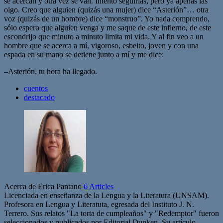
se acercan y otra vez se van. Intento seguirlas, pero ya apenas las
oigo. Creo que alguien (quizás una mujer) dice “Asterión”… otra
voz (quizás de un hombre) dice “monstruo”. Yo nada comprendo,
sólo espero que alguien venga y me saque de este infierno, de este
escondrijo que minuto a minuto limita mi vida. Y al fin veo a un
hombre que se acerca a mí, vigoroso, esbelto, joven y con una
espada en su mano se detiene junto a mí y me dice:
–Asterión, tu hora ha llegado.
cuentos
destacado
Acerca de Erica Pantano
6 Articles
Licenciada en enseñanza de la Lengua y la Literatura (UNSAM).
Profesora en Lengua y Literatuta, egresada del Instituto J. N.
Terrero. Sus relatos "La torta de cumpleaños" y "Redemptor" fueron
seleccionados y publicados por Editorial Dunken. Su artículo