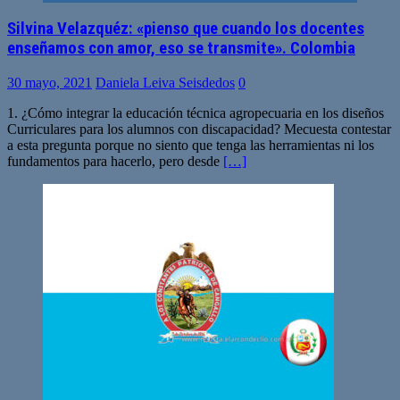
Silvina Velazquéz: «pienso que cuando los docentes
enseñamos con amor, eso se transmite». Colombia
30 mayo, 2021
Daniela Leiva Seisdedos
0
1. ¿Cómo integrar la educación técnica agropecuaria en los diseños
Curriculares para los alumnos con discapacidad? Mecuesta contestar
a esta pregunta porque no siento que tenga las herramientas ni los
fundamentos para hacerlo, pero desde
[…]