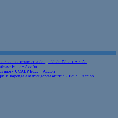
ública como herramienta de igualdad»
Educ + Acción
ativas»
Educ + Acción
on los años» UCALP
Educ + Acción
 le imponga a la inteligencia artificial»
Educ + Acción