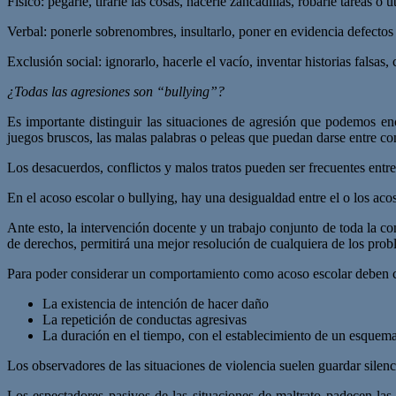
Físico: pegarle, tirarle las cosas, hacerle zancadillas, robarle tareas o úti
Verbal: ponerle sobrenombres, insultarlo, poner en evidencia defectos 
Exclusión social: ignorarlo, hacerle el vacío, inventar historias falsas,
¿Todas las agresiones son “bullying”?
Es importante distinguir las situaciones de agresión que podemos en
juegos bruscos, las malas palabras o peleas que puedan darse entre c
Los desacuerdos, conflictos y malos tratos pueden ser frecuentes entr
En el acoso escolar o bullying, hay una desigualdad entre el o los aco
Ante esto, la intervención docente y un trabajo conjunto de toda la co
de derechos, permitirá una mejor resolución de cualquiera de los prob
Para poder considerar un comportamiento como acoso escolar deben cump
La existencia de intención de hacer daño
La repetición de conductas agresivas
La duración en el tiempo, con el establecimiento de un esquema
Los observadores de las situaciones de violencia suelen guardar silenc
Los espectadores pasivos de las situaciones de maltrato padecen la