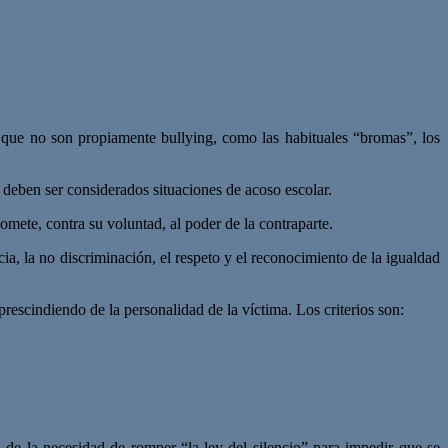
, que no son propiamente bullying, como las habituales “bromas”, los
 deben ser considerados situaciones de acoso escolar.
omete, contra su voluntad, al poder de la contraparte.
ia, la no discriminación, el respeto y el reconocimiento de la igualdad
escindiendo de la personalidad de la víctima. Los criterios son:
de la necesidad de romper “la ley del silencio” para impedir que se