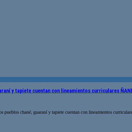
uaraní y tapiete cuentan con lineamientos curriculares ÑAN
al: los pueblos chané, guaraní y tapiete cuentan con lineamientos curr