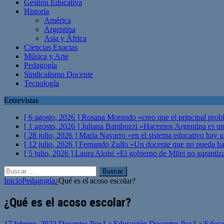
Gestión Educativa
Historia
América
Argentina
Asia y África
Ciencias Exactas
Música y Arte
Pedagogía
Sindicalismo Docente
Tecnología
Entrevistas
[ 6 agosto, 2026 ]
Rosana Morando «creo que el principal probl
[ 1 agosto, 2026 ]
Juliana Bambozzi «Hacemos Argentina es una
[ 28 julio, 2026 ]
María Navarro «en el sistema educativo hay 
[ 12 julio, 2026 ]
Fernando Zullo «Un docente que no pueda hacer
[ 5 julio, 2026 ]
Laura Aloisi «El gobierno de Milei no garanti
Buscar:
Inicio
Pedagogía
¿Qué es el acoso escolar?
¿Qué es el acoso escolar?
17 febrero, 2023
Docentes Por La Educación Docentes Por La Educa