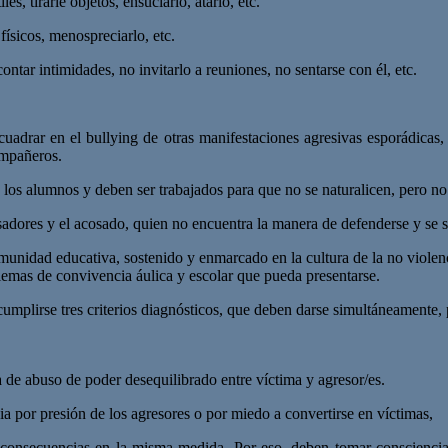
les, tirarle objetos, ensuciarlo, atarlo, etc.
físicos, menospreciarlo, etc.
 contar intimidades, no invitarlo a reuniones, no sentarse con él, etc.
cuadrar en el bullying de otras manifestaciones agresivas esporádicas
ompañeros.
e los alumnos y deben ser trabajados para que no se naturalicen, pero no
sadores y el acosado, quien no encuentra la manera de defenderse y se s
munidad educativa, sostenido y enmarcado en la cultura de la no violenc
lemas de convivencia áulica y escolar que pueda presentarse.
lirse tres criterios diagnósticos, que deben darse simultáneamente, pr
 de abuso de poder desequilibrado entre víctima y agresor/es.
ia por presión de los agresores o por miedo a convertirse en víctimas,
s consecuencias en la misma medida. Por eso, deben tomar consciencia 